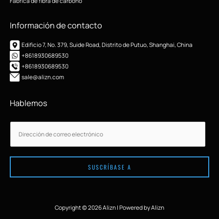
Fábrica de fibra de carbono
Información de contacto
Edificio 7, No. 379, Suide Road, Distrito de Putuo, Shanghai, China
+8618930689530
+8618930689530
sale@alizn.com
Hablemos
C
C
o
o
r
r
r
r
e
SUSCRÍBASE A
e
o
o
e
e
l
l
Copyright © 2026 Alizn | Powered by Alizn
e
e
c