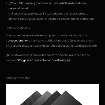
¿Cómo debo limpiar y mantener un casco de fibra de carbono
personalizado?
Utilice jabón suave y agua. Evite productos químicos fuertes o
abrasivos que puedan dañar el diseño o comprometer la estructura.
Reflexiones finales
Como expertos en materiales compuestos, estamos dispuestos
a
proporcionarle
con asistencia crítica. Una decisión acertada ahora
evita sobrecostes, retrasos y resultados decepcionantes más adelante.
¿Necesita asesoramiento sobre su pieza personalizada de fibra de
carbono?
Póngase en contacto con nuestro equipo
.
Entradas recientes