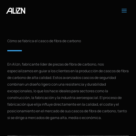
Ir
al
contenido
Cómo se fabrica el casco de fibra de carbono
En Alizn, fabricante líder de piezas de fibra de carbono, nos
especializamos en guiar a los clientes en la producción de cascos de fibra
de carbono de alta calidad. Estos avanzados cascos de seguridad
combinan un diseño ligero con una resistencia y durabilidad
excepcionales, lo que los hace ideales para sectores como la
construcción, la fabricación y la industria aeroespacial. El proceso de
fabricación que elija influye directamente en la calidad, el coste y el
posicionamiento en el mercado de sus cascos de fibra de carbono, tanto
si se dirige a mercados de gama alta, media o económica.