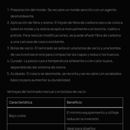
Preparación del molde: Se recubre un molde sencillo con un agente
desmoldeante.
Aplicación de fibra y resina: El tejido de fibra de carbono seco se coloca
sobre el molde y la resina se aplica manualmente con brocha, rodillo o
pistola. Para realizar modificaciones, se puede añadir fibra de carbono
a una carcasa de casco existente.
Bolsa de vacío: El laminado se sella en una bolsa de vacío y una bomba
de vacío extrae el aire para compactar las capas y reducir los huecos.
Curado: La pieza cura a temperatura ambiente o con calor suave,
dependiendo del sistema de resina.
Acabado: El casco se desmolda, se recorta y se recubre con acabados
básicos para aumentar su durabilidad.
Ventajas del laminado manual con bolsas de vacío
Característica
Beneficio
El mínimo equipamiento y utillaje
Bajo coste
reducen la inversión.
Ideal para diseños