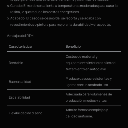
Curado: El molde se calienta a temperaturas moderadas para curar la
resina, lo que reduce los costes energéticos.
Acabado: El casco se desmolda, se recorta y se acaba con
revestimientos o pintura para mejorar la durabilidad y el aspecto.
Ventajas del RTM
Característica
Beneficio
Costes de material y
Rentable
equipamiento inferiores a los del
tratamiento en autoclave.
Produce cascos resistentes y
Buena calidad
ligeros con un acabado liso.
Adecuada para volúmenes de
Escalabilidad
producción medios y altos.
Admite formas complejas y
Flexibilidad de diseño
calidad uniforme.