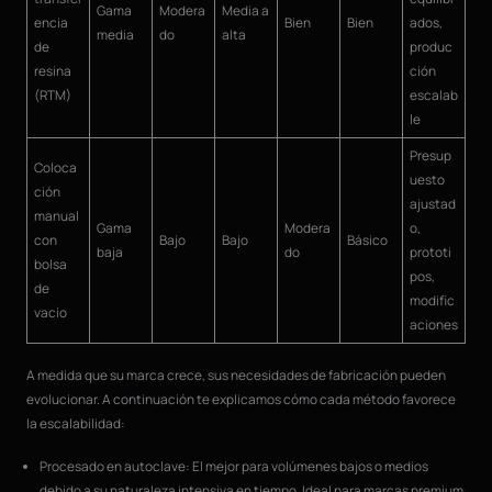
Gama
Modera
Media a
encia
Bien
Bien
ados,
media
do
alta
de
produc
resina
ción
(RTM)
escalab
le
Presup
Coloca
uesto
ción
ajustad
manual
Gama
Modera
o,
con
Bajo
Bajo
Básico
baja
do
prototi
bolsa
pos,
de
modific
vacío
aciones
A medida que su marca crece, sus necesidades de fabricación pueden
evolucionar. A continuación te explicamos cómo cada método favorece
la escalabilidad:
Procesado en autoclave: El mejor para volúmenes bajos o medios
debido a su naturaleza intensiva en tiempo. Ideal para marcas premium