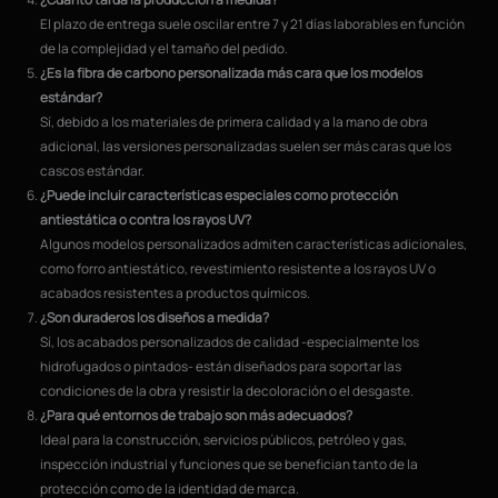
El plazo de entrega suele oscilar entre 7 y 21 días laborables en función
de la complejidad y el tamaño del pedido.
¿Es la fibra de carbono personalizada más cara que los modelos
estándar?
Sí, debido a los materiales de primera calidad y a la mano de obra
adicional, las versiones personalizadas suelen ser más caras que los
cascos estándar.
¿Puede incluir características especiales como protección
antiestática o contra los rayos UV?
Algunos modelos personalizados admiten características adicionales,
como forro antiestático, revestimiento resistente a los rayos UV o
acabados resistentes a productos químicos.
¿Son duraderos los diseños a medida?
Sí, los acabados personalizados de calidad -especialmente los
hidrofugados o pintados- están diseñados para soportar las
condiciones de la obra y resistir la decoloración o el desgaste.
¿Para qué entornos de trabajo son más adecuados?
Ideal para la construcción, servicios públicos, petróleo y gas,
inspección industrial y funciones que se benefician tanto de la
protección como de la identidad de marca.