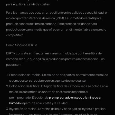
para equilibrar calidad y costes
Para las marcas que buscan un equilibrio entre calidad y asequibilidad, el
moldeo por transferencia de resina (RTM) es un método versátil para
producir cascos de fibra de carbono. Este proceso es idóneo para
productos de gama media que ofrecen un rendimiento fiable a un precio
competitivo.
Cómo funciona la RTM
El RTM consiste en inyectar resina en un molde que contiene fibra de
carbono seca, lo que agiliza la producción para volúmenes medios. Los
pasos son:
Preparación del molde: Un molde de dos partes, normalmente metálico
o compuesto, se recubre con un agente desmoldeante.
Colocación de la fibra: El tejido de fibra de carbono seca se coloca en el
molde, lo que ofrece un ahorro de costes con respecto al
preimpregnado. Elección de
preimpregnado en seco o laminado en
húmedo
repercute en el coste y la calidad.
Inyección de resina: La resina de baja viscosidad se inyecta a presión,
lo que garantiza una saturación uniforme y minimiza los huecos.