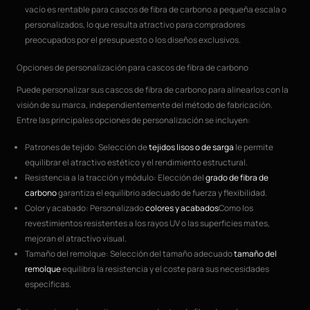
vacío es rentable para cascos de fibra de carbono a pequeña escala o
personalizados, lo que resulta atractivo para compradores
preocupados por el presupuesto o los diseños exclusivos.
Opciones de personalización para cascos de fibra de carbono
Puede personalizar sus cascos de fibra de carbono para alinearlos con la
visión de su marca, independientemente del método de fabricación.
Entre las principales opciones de personalización se incluyen:
Patrones de tejido: Selección de
tejidos lisos o de sarga
le permite
equilibrar el atractivo estético y el rendimiento estructural.
Resistencia a la tracción y módulo: Elección del
grado de fibra de
carbono
garantiza el equilibrio adecuado de fuerza y flexibilidad.
Color y acabado: Personalizado
colores y acabados
Como los
revestimientos resistentes a los rayos UV o las superficies mates,
mejoran el atractivo visual.
Tamaño del remolque: Selección del tamaño adecuado
tamaño del
remolque
equilibra la resistencia y el coste para sus necesidades
específicas.