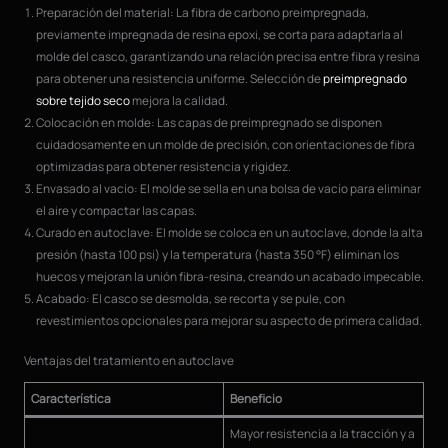
Preparación del material: La fibra de carbono preimpregnada,
previamente impregnada de resina epoxi, se corta para adaptarla al
molde del casco, garantizando una relación precisa entre fibra y resina
para obtener una resistencia uniforme. Selección de
preimpregnado
sobre tejido seco
mejora la calidad.
Colocación en molde: Las capas de preimpregnado se disponen
cuidadosamente en un molde de precisión, con orientaciones de fibra
optimizadas para obtener resistencia y rigidez.
Envasado al vacío: El molde se sella en una bolsa de vacío para eliminar
el aire y compactar las capas.
Curado en autoclave: El molde se coloca en un autoclave, donde la alta
presión (hasta 100 psi) y la temperatura (hasta 350 °F) eliminan los
huecos y mejoran la unión fibra-resina, creando un acabado impecable.
Acabado: El casco se desmolda, se recorta y se pule, con
revestimientos opcionales para mejorar su aspecto de primera calidad.
Ventajas del tratamiento en autoclave
Característica
Beneficio
Mayor resistencia a la tracción y a