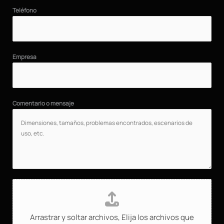
Teléfono
Empresa
Comentario o mensaje
C
a
r
Arrastrar y soltar archivos,
Elija los archivos que
g