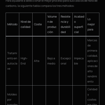
Para ayudarle a seleccionar el mejor proceso para sus cascos de fibra de
carbono, la siguiente tabla compara los tres métodos:
Volume
Resiste
Acabad
Lo
Nivel de
n de
ncia y
o
Método
Coste
mejor
calidad
produc
durabili
superfi
para
ción
dad
cial
Marcas
de
primera
Tratami
calidad,
ento en
High-
Bajo a
Excepci
Impeca
Alta
aplicaci
autocla
End
medio
onal
ble
ones de
ve
alto
rendimi
ento
Calidad
Moldeo
y
por
costes
transfer
equilibr