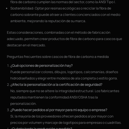
fibra de carbono cumplen las normas del sector, como la ANSI Tipo I.
Sostenibilidad: Optar por resinas ecológicas o reciclar la fibra de
carbono sobrante puede atraer a clientes concienciados con el medio
ambiente, mejorando la reputación de su marca.
Estas consideraciones, combinadas con el método de fabricación
adecuado, permiten crear productos de fibra de carbono para cascos que
destacan en el mercado.
Preguntas frecuentes sobre cascos de fibra de carbono a medida
¿Qué opciones de personalización hay?
Puede personalizar colores, dibujos, logotipos, calcomanías, diseños
hidrodiseñados y elegir entre modelos de ala completa o estilo gorra.
¿Afecta la personalización a la certificación de seguridad?
No, siempre que no se altere la integridad estructural. Los fabricantes
reputados mantienen la conformidad ANSI/OSHA tras la
personalización.
¿Puedo hacer pedidos al por mayor para mi equipo o empresa?
Sí, la mayoría de los proveedores ofrecen pedidos al por mayor con
precios por volumen y marcaje de logotipos para empresas o cuadrillas.
¿Cuánto tarda la producción a medida?