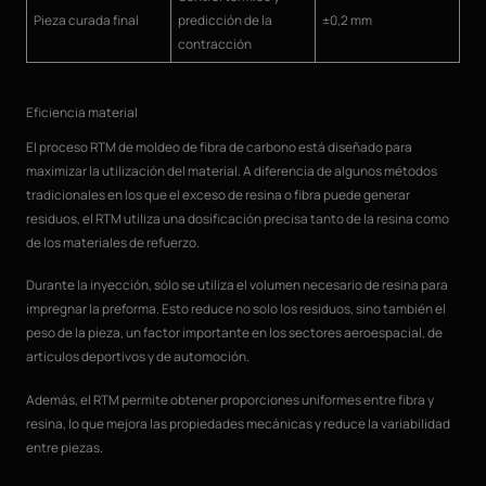
Pieza curada final
predicción de la
±0,2 mm
contracción
Eficiencia material
El proceso RTM de moldeo de fibra de carbono está diseñado para
maximizar la utilización del material. A diferencia de algunos métodos
tradicionales en los que el exceso de resina o fibra puede generar
residuos, el RTM utiliza una dosificación precisa tanto de la resina como
de los materiales de refuerzo.
Durante la inyección, sólo se utiliza el volumen necesario de resina para
impregnar la preforma. Esto reduce no solo los residuos, sino también el
peso de la pieza, un factor importante en los sectores aeroespacial, de
artículos deportivos y de automoción.
Además, el RTM permite obtener proporciones uniformes entre fibra y
resina, lo que mejora las propiedades mecánicas y reduce la variabilidad
entre piezas.