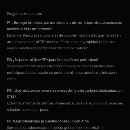
Preguntas frecuentes
P1: ¿Es mejor el moldeo por transferencia de resina que otros procesos de
moldeo de fibra de carbono?
Depende. Para piezas complejas de volumen medio a alto que necesiten
un buen acabado, el RTM es ideal. Para ciclos muy rápidos, puede ser
mejor el moldeo por compresión de fibra de carbono.
P2: ¿Se puede utilizar RTM para la creación de prototipos?
Sí, pero es más eficaz para la producción de volúmenes medios. Para
prototipos rápidos, puede ser preferible el molde abierto o la infusión al
vacío.
P3: ¿Qué resistencia tienen las piezas de fibra de carbono fabricadas con
RTM?
Extremadamente resistentes. A menudo superan al aluminio o al acero en
relación resistencia-peso.
P4: ¿Qué tolerancias se pueden conseguir con RTM?
Son posibles tolerancias estrechas, generalmente de ±0,2 mm,