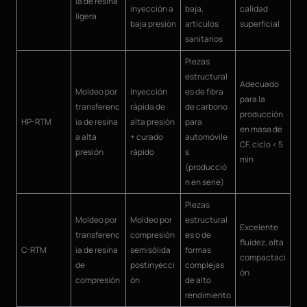
ia de resina
inyección a
baja,
calidad
ligera
baja presión
artículos
superficial
sanitarios
Piezas
estructural
Adecuado
Moldeo por
Inyección
es de fibra
para la
transferenc
rápida de
de carbono
producción
HP-RTM
ia de resina
alta presión
para
en masa de
a alta
+ curado
automóvile
CF, ciclo < 5
presión
rápido
s
min
(producció
n en serie)
Piezas
Moldeo por
Moldeo por
estructural
Excelente
transferenc
compresión
es o de
fluidez, alta
C-RTM
ia de resina
semisólida
formas
compactaci
de
postinyecci
complejas
ón
compresión
ón
de alto
rendimiento