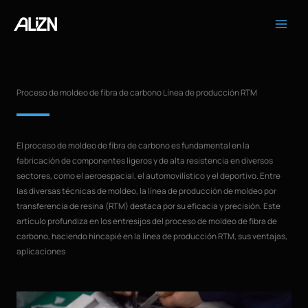
Ir
al
contenido
Proceso de moldeo de fibra de carbono Línea de producción RTM
El proceso de moldeo de fibra de carbono es fundamental en la
fabricación de componentes ligeros y de alta resistencia en diversos
sectores, como el aeroespacial, el automovilístico y el deportivo. Entre
las diversas técnicas de moldeo, la línea de producción de moldeo por
transferencia de resina (RTM) destaca por su eficacia y precisión. Este
artículo profundiza en los entresijos del proceso de moldeo de fibra de
carbono, haciendo hincapié en la línea de producción RTM, sus ventajas,
aplicaciones