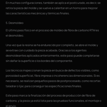
En muchas configuraciones, también se aplica el postcurado, es decir, se
retira la pieza del molde y se vuelve a calentar en un horno para mejorar
las características mecánicas y térmicas finales.
5. Desmoldeo
El último paso físico en el proceso de moldeo de fibra de carbono RTM es
el desmoldeo.
Una vez que la resina se ha endurecido por completo, se abre el molde y
se extrae con cuidado la pieza acabada. Gracias a los agentes
desmoldeantes aplicados anteriormente, este paso puede completarse
sin dañar la superficie o los bordes del componente.
Los técnicos inspeccionan la pieza en busca de defectos visibles, como
porosidad superficial, fibra impresa o incoherencias dimensionales. Si es
necesario, se realizan pequeños pasos de postprocesado, como recortar,
taladrar o lijar, para conseguir las especificaciones finales.
Este paso marca la finalización del proceso de producción de fibra de
carbono, y la pieza ya está lista para las pruebas funcionales, el montaje o
el envío.