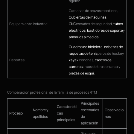
rigidez.
Carcasas de brazos robóticos,
Cubiertas de máquinas
Equipamiento industrial
CNC
escudos de seguridad,
tubos
eléctricos
,
bastidores de soporte
y
armarios a medida
.
Cuadros de bicicleta
,
cabezas de
raquetas de tenis
palos de hockey,
Deportes
kayak
conchas,
cascos de
carreras
arcos de tiro con arco y
piezas de esquí
.
Comparación profesional de la familia de procesos RTM
Principales
Característi
Nombre y
escenarios
Observacio
Proceso
cas
apellidos
de
nes
principales
aplicación
Piezas de