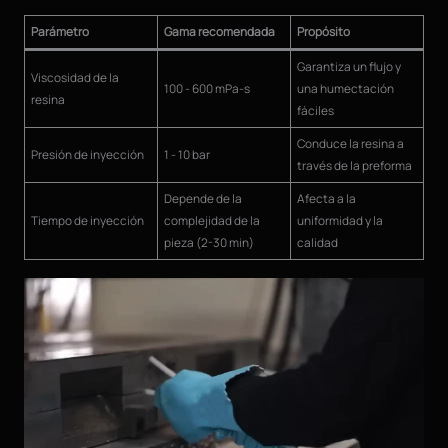
Parámetro
Gama recomendada
Propósito
Garantiza un flujo y
Viscosidad de la
100 - 600 mPa-s
una humectación
resina
fáciles
Conduce la resina a
Presión de inyección
1 - 10 bar
través de la preforma
Depende de la
Afecta a la
Tiempo de inyección
complejidad de la
uniformidad y la
pieza (2-30 min)
calidad