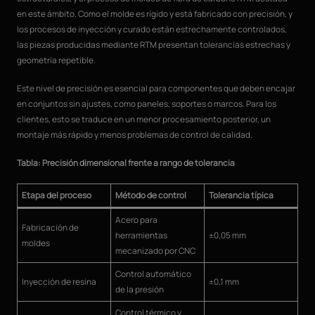
en este ámbito. Como el molde es rígido y está fabricado con precisión, y
los procesos de inyección y curado están estrechamente controlados,
las piezas producidas mediante RTM presentan tolerancias estrechas y
geometría repetible.
Este nivel de precisión es esencial para componentes que deben encajar
en conjuntos sin ajustes, como paneles, soportes o marcos. Para los
clientes, esto se traduce en un menor procesamiento posterior, un
montaje más rápido y menos problemas de control de calidad.
Tabla: Precisión dimensional frente a rango de tolerancia
Etapa del proceso
Método de control
Tolerancia típica
Acero para
Fabricación de
herramientas
±0,05 mm
moldes
mecanizado por CNC
Control automático
Inyección de resina
±0,1 mm
de la presión
Control térmico y