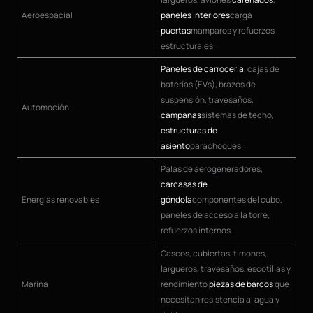
Aeroespacial
paneles interiores
carga
puertas
mamparos y refuerzos
estructurales.
Paneles de carrocería
, cajas de
baterías (EVs), brazos de
suspensión, travesaños,
Automoción
campanas
sistemas de techo,
estructuras de
asiento
parachoques.
Palas de aerogeneradores,
carcasas de
Energías renovables
góndola
componentes del cubo,
paneles de acceso a la torre,
refuerzos internos.
Cascos, cubiertas, timones,
largueros, travesaños, escotillas y
Marina
rendimiento
piezas de barcos
que
necesitan resistencia al agua y