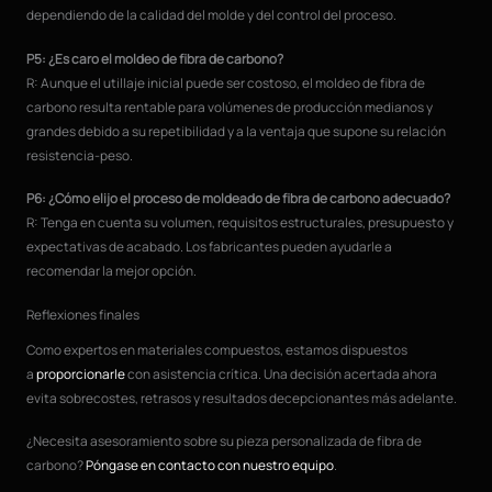
dependiendo de la calidad del molde y del control del proceso.
P5: ¿Es caro el moldeo de fibra de carbono?
R: Aunque el utillaje inicial puede ser costoso, el moldeo de fibra de
carbono resulta rentable para volúmenes de producción medianos y
grandes debido a su repetibilidad y a la ventaja que supone su relación
resistencia-peso.
P6: ¿Cómo elijo el proceso de moldeado de fibra de carbono adecuado?
R: Tenga en cuenta su volumen, requisitos estructurales, presupuesto y
expectativas de acabado. Los fabricantes pueden ayudarle a
recomendar la mejor opción.
Reflexiones finales
Como expertos en materiales compuestos, estamos dispuestos
a
proporcionarle
con asistencia crítica. Una decisión acertada ahora
evita sobrecostes, retrasos y resultados decepcionantes más adelante.
¿Necesita asesoramiento sobre su pieza personalizada de fibra de
carbono?
Póngase en contacto con nuestro equipo
.