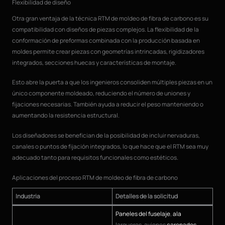
Flexibilidad de diseño
Otra gran ventaja de la técnica RTM de moldeo de fibra de carbono es su
compatibilidad con diseños de piezas complejos. La flexibilidad de la
conformación de preformas combinada con la producción basada en
moldes permite crear piezas con geometrías intrincadas, rigidizadores
integrados, secciones huecas y características de montaje.
Esto abre la puerta a que los ingenieros consoliden múltiples piezas en un
único componente moldeado, reduciendo el número de uniones y
fijaciones necesarias. También ayuda a reducir el peso manteniendo o
aumentando la resistencia estructural.
Los diseñadores se benefician de la posibilidad de incluir nervaduras,
canales o puntos de fijación integrados, lo que hace que el RTM sea muy
adecuado tanto para requisitos funcionales como estéticos.
Aplicaciones del proceso RTM de moldeo de fibra de carbono
Industria
Detalles de la solicitud
Paneles del fuselaje
,
ala
largueros, aviones
carenados
,