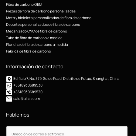
Fibra de carbono OEM
Piezas de fibra de carbono personalizadas
Moto y bicicleta personalizadas de fibra de carbono
Deportes personalizados de fibra de carbono
Mecanizado CNC de fibra de carbono
Tubo de fibra de carbono a medida
Plancha de fibra de carbono a medida
Fábrica de fibra de carbono
Información de contacto
Edificio 7, No. 379, Suide Road, Distrito de Putuo, Shanghai, China
+8618930689530
+8618930689530
sale@alizn.com
Hablemos
C
C
o
o