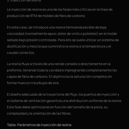
3. Inyección de resina
La inyección de resina es una de las fases más críticas en la línea de
producción de RTM de moldeo de fibra de carbono.
En este caso, se introduce una resina termoendurecible de baja
viscosidad (normalmente epoxi, éster de vinilo o poliéster) en el molde
sellado bajo presión controlada. Para ello se suele utilizar un sistema de
dosificación y mezcla que suministra la resina a la temperatura y el
caudal correctos.
La resina fluye a través de una red de canales o directamente en la
preforma, llenando toda la cavidad e impregnando completamente las
capas de fibra de carbono. El objetivo es la saturación completa sin
formar huecos ni burbujas de aire.
El diseño adecuado de la trayectoria del flujo, los puertos de inyección y
el sistema de ventilación garantiza una distribución uniforme de la resina.
Esta fase debe optimizarse en función del tamaño de la pieza, su
complejidad y la orientación de las fibras.
Tabla: Parámetros de inyección de resina