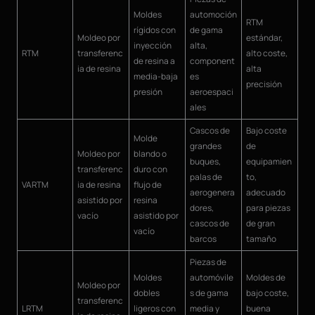
Moldes
automoción
RTM
rígidos con
de gama
Moldeo por
estándar,
inyección
alta,
RTM
transferenc
alto coste,
de resina a
component
ia de resina
alta
media-baja
es
precisión
presión
aeroespaci
ales
Cascos de
Bajo coste
Molde
grandes
de
Moldeo por
blando o
buques,
equipamien
transferenc
duro con
palas de
to,
VARTM
ia de resina
flujo de
aerogenera
adecuado
asistido por
resina
dores,
para piezas
vacío
asistido por
cascos de
de gran
vacío
barcos
tamaño
Piezas de
Moldes
automóvile
Moldes de
Moldeo por
dobles
s de gama
bajo coste,
transferenc
LRTM
ligeros con
media y
buena