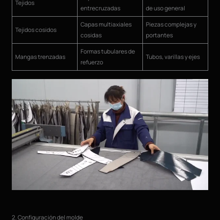
Tejidos
entrecruzadas
de uso general
Capas multiaxiales
Piezas complejas y
Tejidos cosidos
cosidas
portantes
Formas tubulares de
Mangas trenzadas
Tubos, varillas y ejes
refuerzo
2. Configuración del molde