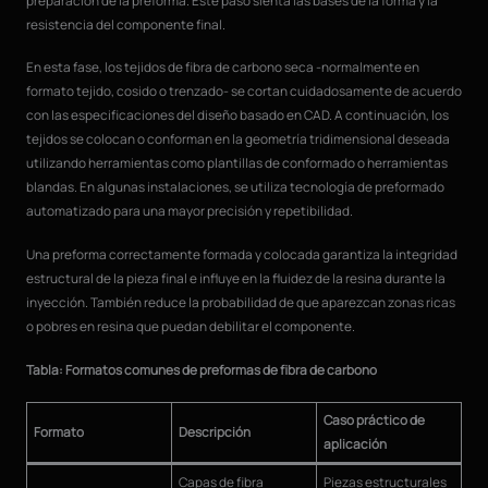
preparación de la preforma. Este paso sienta las bases de la forma y la
resistencia del componente final.
En esta fase, los tejidos de fibra de carbono seca -normalmente en
formato tejido, cosido o trenzado- se cortan cuidadosamente de acuerdo
con las especificaciones del diseño basado en CAD. A continuación, los
tejidos se colocan o conforman en la geometría tridimensional deseada
utilizando herramientas como plantillas de conformado o herramientas
blandas. En algunas instalaciones, se utiliza tecnología de preformado
automatizado para una mayor precisión y repetibilidad.
Una preforma correctamente formada y colocada garantiza la integridad
estructural de la pieza final e influye en la fluidez de la resina durante la
inyección. También reduce la probabilidad de que aparezcan zonas ricas
o pobres en resina que puedan debilitar el componente.
Tabla: Formatos comunes de preformas de fibra de carbono
Caso práctico de
Formato
Descripción
aplicación
Capas de fibra
Piezas estructurales