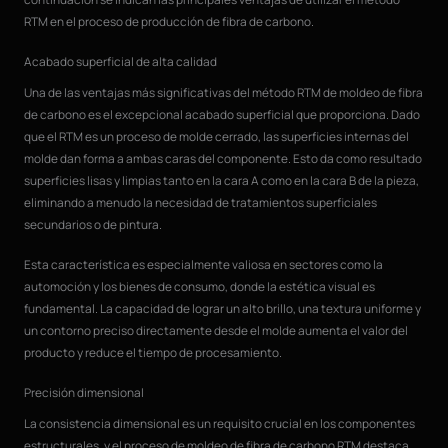
RTM en el proceso de producción de fibra de carbono.
Acabado superficial de alta calidad
Una de las ventajas más significativas del método RTM de moldeo de fibra
de carbono es el excepcional acabado superficial que proporciona. Dado
que el RTM es un proceso de molde cerrado, las superficies internas del
molde dan forma a ambas caras del componente. Esto da como resultado
superficies lisas y limpias tanto en la cara A como en la cara B de la pieza,
eliminando a menudo la necesidad de tratamientos superficiales
secundarios o de pintura.
Esta característica es especialmente valiosa en sectores como la
automoción y los bienes de consumo, donde la estética visual es
fundamental. La capacidad de lograr un alto brillo, una textura uniforme y
un contorno preciso directamente desde el molde aumenta el valor del
producto y reduce el tiempo de procesamiento.
Precisión dimensional
La consistencia dimensional es un requisito crucial en los componentes
estructurales, y el proceso de moldeo de fibra de carbono RTM destaca