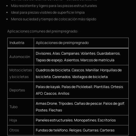
Más resistente y ligero para las piezas estructurales
Ideal para piezas visibles de superficie limpia
Menos suciedad y tiempo de colocación más rápido
Aplicaciones comunes del preimpregnado:
Industria
Aplicaciones de preimpregnado
Divisores
,
Alas
,
Campanas
,
Volantes
,
Guardabarros
,
Automoción
Tapas de espejo
,
Asientos
,
Marcos de matrícula
Motocicletas
Cuadros de bicicleta
,
Cascos
,
Manillar
,
Horquillas de
y bicicletas
bicicleta
,
Carenados
,
Vástagos de bicicleta
Palas de kayak
,
Palas de Pickleball
,
Plantillas
,
Ortesis
Deportes
AFO
,
Cascos
,
Anillos
Armas Drone
,
Trípodes
,
Cañas de pescar
,
Palos de golf
,
Tubo
Postes
,
Flechas
Hoja
Paneles estructurales
,
Monopatines
,
Escritorios
Otros
Fundas de teléfono
,
Relojes
,
Guitarras
,
Carteras