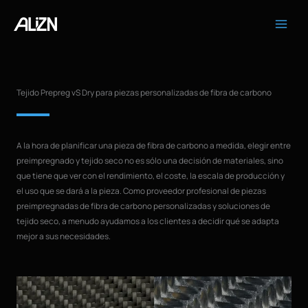
Ir
al
contenido
Tejido Prepreg vS Dry para piezas personalizadas de fibra de carbono
A la hora de planificar una pieza de fibra de carbono a medida, elegir entre
preimpregnado y tejido seco no es sólo una decisión de materiales, sino
que tiene que ver con el rendimiento, el coste, la escala de producción y
el uso que se dará a la pieza. Como proveedor profesional de piezas
preimpregnadas de fibra de carbono personalizadas y soluciones de
tejido seco, a menudo ayudamos a los clientes a decidir qué se adapta
mejor a sus necesidades.