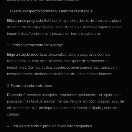
1.
Quiere un aspecto perfecto y la máxima resistencia
Elija el preimpregnado.
Está construyendo un brazo de dron o una pieza
de bicicleta en la que el peso, la resistencia y el acabado superficial son
importantes. Puede curar la pieza en un horno o autoclave.
2.
Estás construyendo en tu garaje
Elige un tejido seco.
Está personalizando una capota de coche o
fabricando una caja de altavoces y no dispone de herramientas
industriales. Con la práctica, puedes obtener buenos resultados con
bolsas de vacío o incluso con la técnica de laminación en húmedo.
3.
Estás creando prototipos
Depende.
Si necesita múltiples iteraciones rápidamente, el tejido seco
puede ser más fácil para experimentar. Pero para prototipos precisos y de
alto rendimiento, el preimpregnado ahorra tiempo de lijado y control de
calidad.
4.
Está planificando la producción de lotes pequeños