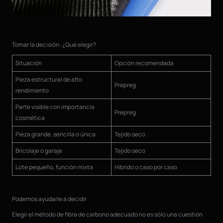
Tomar la decisión: ¿Qué elegir?
Situación
Opción recomendada
Pieza estructural de alto
Prepreg
rendimiento
Parte visible con importancia
Prepreg
cosmética
Pieza grande, sencilla o única
Tejido seco
Bricolaje o garaje
Tejido seco
Lote pequeño, función mixta
Híbrido o caso por caso
Podemos ayudarle a decidir
Elegir el método de fibra de carbono adecuado no es sólo una cuestión