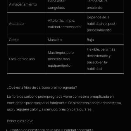
Debe estar
Temperatura
Almacenamiento
congelado
ambiente
Depende de la
Alto brillo, limpio,
Acabado
habilidad y el post-
calidad aeroespacial
procesamiento
Coste
Más alto
Baja
Flexible, pero más
Más limpio, pero
desordenado y
Facilidad de uso
necesita más
basado en la
equipamiento
habilidad
¿Qué es la fibra de carbono preimpregnada?
La fibra de carbono preimpregnada viene con resina preaplicada en
cantidades precisas por el fabricante. Se almacena congelada hasta su
uso y requiere calor y, a menudo, presión para curarse.
Beneficios clave:
Contenido constante de resina = calidad constante