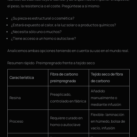
el peso, la resistencia o el coste. Pregúntese a sí mismo:
¿Su pieza es estructural o cosmética?
¿Estará expuesto al calor, a la luz solar o a productos químicos?
¿Necesita sólo uno o muchos?
¿Tiene acceso a un horno o autoclave?
Analicemos ambas opciones teniendo en cuenta su uso en el mundo real.
Resumen rápido: Preimpregnado frente a tejido seco
Fibra de carbono
Tejido seco de fibra
Característica
preimpregnada
de carbono
Añadido
Preaplicado,
Resina
manualmente o
controlado en fábrica
mediante infusión
Flexible: laminación
Requiere curado en
Proceso
en húmedo, bolsa de
horno o autoclave
vacío, infusión