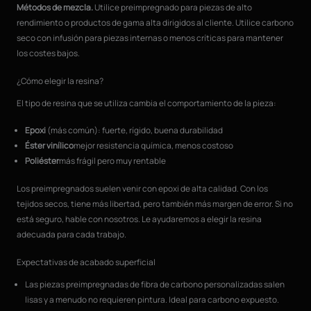
Métodos de mezcla.
Utilice preimpregnado para piezas de alto
rendimiento o productos de gama alta dirigidos al cliente. Utilice carbono
seco con infusión para piezas internas o menos críticas para mantener
los costes bajos.
¿Cómo elegir la resina?
El tipo de resina que se utiliza cambia el comportamiento de la pieza:
Epoxi
(más común): fuerte, rígido, buena durabilidad
Éster vinílico
mejor resistencia química, menos costoso
Poliéster
más frágil pero muy rentable
Los preimpregnados suelen venir con epoxi de alta calidad. Con los
tejidos secos, tiene más libertad, pero también más margen de error. Si no
está seguro, hable con nosotros. Le ayudaremos a elegir la resina
adecuada para cada trabajo.
Expectativas de acabado superficial
Las piezas preimpregnadas de fibra de carbono personalizadas salen
lisas y a menudo no requieren pintura. Ideal para carbono expuesto.