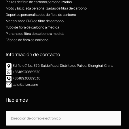
Piezas de fibra de carbono personalizadas
Moto y bicicleta personalizadas de fibra de carbono
Deportes personalizados de fibra de carbono
Mecanizado CNC de fibra de carbono
Tubo de fibra de carbono a medida
Plancha de fibra de carbono a medida
Fábrica de fibra de carbono
Información de contacto
Edificio 7, No. 379, Suide Road, Distrito de Putuo, Shanghai, China
+8618930689530
+8618930689530
sale@alizn.com
Hablemos
C
C
o
o
r
r