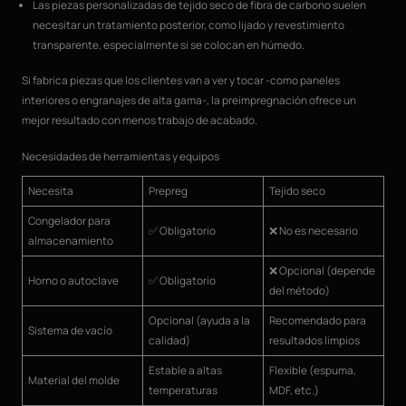
Las piezas personalizadas de tejido seco de fibra de carbono suelen
necesitar un tratamiento posterior, como lijado y revestimiento
transparente, especialmente si se colocan en húmedo.
Si fabrica piezas que los clientes van a ver y tocar -como paneles
interiores o engranajes de alta gama-, la preimpregnación ofrece un
mejor resultado con menos trabajo de acabado.
Necesidades de herramientas y equipos
Necesita
Prepreg
Tejido seco
Congelador para
✅ Obligatorio
❌ No es necesario
almacenamiento
❌ Opcional (depende
Horno o autoclave
✅ Obligatorio
del método)
Opcional (ayuda a la
Recomendado para
Sistema de vacío
calidad)
resultados limpios
Estable a altas
Flexible (espuma,
Material del molde
temperaturas
MDF, etc.)