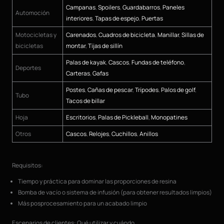
Campanas
,
Spoilers
,
Guardabarros
,
Paneles
Automoción
interiores
,
Tapas de espejo
,
Puertas
Motocicletas y
Carenados
,
Cuadros de bicicleta
,
Manillar
,
Sillas de
bicicletas
montar
,
Tijas de sillín
Palas de kayak
,
Cascos
,
Fundas de teléfono
,
Deportes
Carteras
,
Gafas
Postes
,
Cañas de pescar
,
Trípodes
,
Palos de golf
,
Tubo
Tacos de billar
Hoja
Escritorios
,
Palas de Pickleball
,
Monopatines
Otros
Cascos
,
Relojes
,
Cuchillos
,
Anillos
Requisitos:
Tiempo y práctica para dominar las proporciones de resina
Bomba de vacío o sistema de infusión (para obtener resultados limpios)
Más posprocesamiento para un acabado limpio
Escenarios de clientes: Qué utilizar y cuándo