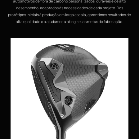
automotivos de fibra de carbono personalizados, duráveis e de alto
desempenho, adaptados às necessidades de cada projeto. Dos
protótipos iniciais à produção em larga escala, garantimos resultados de
alta qualidade e o ajudamos a atingir suas metas de fabricação.