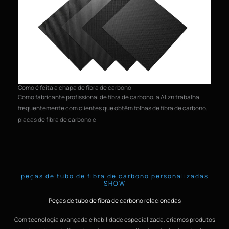
As
Como é feita a chapa de fibra de carbono
Os
Como fabricante profissional de fibra de carbono, a Alizn trabalha
ma
frequentemente com clientes que obtêm folhas de fibra de carbono,
ci
placas de fibra de carbono e
peças de tubo de fibra de carbono personalizadas
SHOW
Peças de tubo de fibra de carbono relacionadas
Com tecnologia avançada e habilidade especializada, criamos produtos