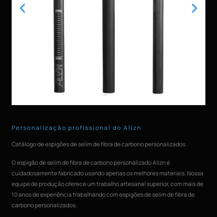
Personalização profissional do Alizn
Catálogo de espigões de selim de fibra de carbono personalizados
O espigão de selim de fibra de carbono personalizado Alizn é
cuidadosamente fabricado usando apenas os melhores materiais. Nossa
equipe de produção oferece um trabalho artesanal superior, com mais de
10 anos de experiência trabalhando com espigões de selim de fibra de
carbono personalizados.