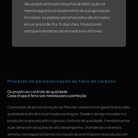
Seu projeto entra em nossa fila de fabricação na
manhã seguinte ao recebimento de sua aprovação.
Em média, os pedidos personalizados são enviados
em um prazo de 10 a 15 dias úteis. Produtos em
estoque e amostras são enviados em 48 horas.
Processo de personalização da fibra de carbono
Do projeto ao controle de qualidade
Cada etapa é feita sob medida para a perfeição
O processo de personalização da fibra de carbono Alizn garante precisão,
qualidade e eficiência em todas as etapas. Desde o design inovador e a
produção avançada até o rigoroso controle de qualidade, transformamos
suas ideias em soluções de alto desempenho. Atendendo a diversos
setores, nos especializamos na criação de protótipos e na produção em