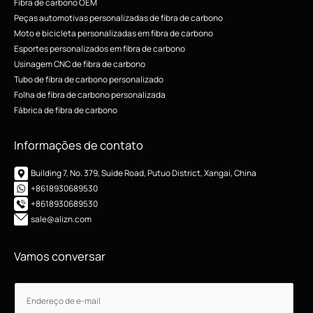
Fibra de carbono OEM
Peças automotivas personalizadas de fibra de carbono
Moto e bicicleta personalizadas em fibra de carbono
Esportes personalizados em fibra de carbono
Usinagem CNC de fibra de carbono
Tubo de fibra de carbono personalizado
Folha de fibra de carbono personalizada
Fábrica de fibra de carbono
Informações de contato
Building 7, No. 379, Suide Road, Putuo District, Xangai, China
+8618930689530
+8618930689530
sale@alizn.com
Vamos conversar
E
E
-
-