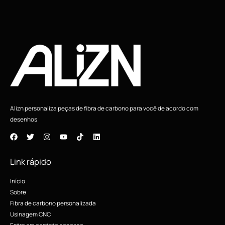
v
o
s
Alizn personaliza peças de fibra de carbono para você de acordo com
desenhos
Link rápido
Início
Sobre
Fibra de carbono personalizada
Usinagem CNC