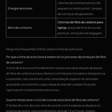
Lâminas de turbinas eólicas (de
Energia renovável
pequeno a médio porte), tampas
de carcaças de geradores
Conchas de fibra de carbono para
Bens de consumo
laptop
, peças de fone de ouvido
premium, armações de bagagem
Perguntas frequentes (FAQs) sobre a linha de autoclave
Por que a linha de autoclave é essencial no processo de produção de fibra
de carbono?
A linha de autoclave é fundamental no processo de produção de peças
de fibra de carbono porque oferece controle preciso sobre a temperatura
e a pressão. Isso resulta em uma consolidação superior do laminado,
qualidade consistente e capacidade de atender a especificações
rigorosas em componentes estruturais.
Quanto tempo leva o ciclo de cura da autoclave de fibra de carbono?
O tempo do ciclo de cura varia de acordo com a espessura da peça e o
sistema de resina, mas normalmente varia de 1,5 a 5 horas. Alguns