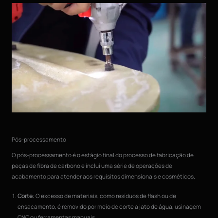
Pós-processamento
O pós-processamento é o estágio final do processo de fabricação de
peças de fibra de carbono e inclui uma série de operações de
acabamento para atender aos requisitos dimensionais e cosméticos.
Corte
: O excesso de materiais, como resíduos de flash ou de
ensacamento, é removido por meio de corte a jato de água, usinagem
CNC ou ferramentas manuais.