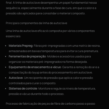
final. A linha de autoclave desempenha um papel fundamental nessa
sequência, especialmente durante a fase de cura, em que o calor e a
pressão são aplicados para consolidar o material composto.
Principais componentes da linha de autoclave
Uma linha de autoclave eficaz é composta por vários componentes
essenciais:
Materiais Prepreg
: Fibras pré-impregnadas com uma matriz de resina,
armazenadas em baixas temperaturas para evitar a cura prematura.
Ferramentas de preparação
: Moldes e acessórios usados para
organizar os materiais pré-impregnados na forma desejada.
Equipamento de ensacamento a vácuo
: Garante a remoção do ar e a
compactação do layup antes do processamento em autoclave.
Autoclave
: Um recipiente de pressão que aplica calor e pressão
controlados para curar o composto.
Sistemas de controle
: Monitore e regule os níveis de temperatura,
pressão e vácuo durante todo o processo.
Processo de fabricação de peças de fibra de carbono passo a passo