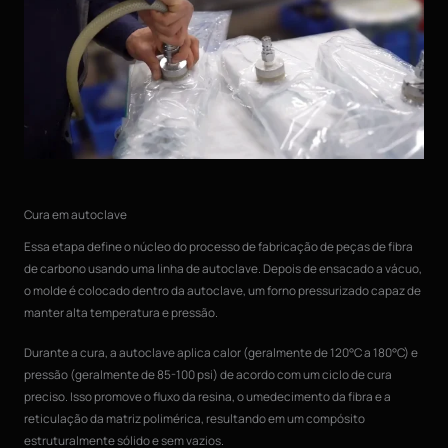
Cura em autoclave
Essa etapa define o núcleo do processo de fabricação de peças de fibra
de carbono usando uma linha de autoclave. Depois de ensacado a vácuo,
o molde é colocado dentro da autoclave, um forno pressurizado capaz de
manter alta temperatura e pressão.
Durante a cura, a autoclave aplica calor (geralmente de 120°C a 180°C) e
pressão (geralmente de 85-100 psi) de acordo com um ciclo de cura
preciso. Isso promove o fluxo da resina, o umedecimento da fibra e a
reticulação da matriz polimérica, resultando em um compósito
estruturalmente sólido e sem vazios.