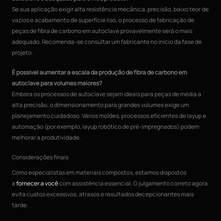
Se sua aplicação exigir alta resistência mecânica, precisão, baixo teor de
vazios e acabamento de superfície liso, o processo de fabricação de
peças de fibra de carbono em autoclave provavelmente será o mais
adequado. Recomenda-se consultar um fabricante no início da fase de
projeto.
É possível aumentar a escala da produção de fibra de carbono em
autoclave para volumes maiores?
Embora os processos de autoclave sejam ideais para peças de média a
alta precisão, o dimensionamento para grandes volumes exige um
planejamento cuidadoso. Vários moldes, processos eficientes de layup e
automação (por exemplo, layup robótico de pré-impregnados) podem
melhorar a produtividade.
Considerações finais
Como especialistas em materiais compostos, estamos dispostos
a
fornecer a você
com assistência essencial. O julgamento correto agora
evita custos excessivos, atrasos e resultados decepcionantes mais
tarde.