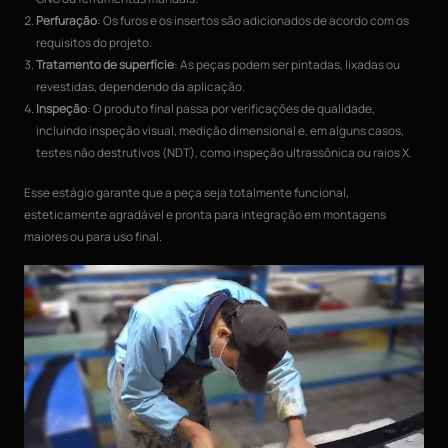
Perfuração
: Os furos e os insertos são adicionados de acordo com os
requisitos do projeto.
Tratamento de superfície
: As peças podem ser pintadas, lixadas ou
revestidas, dependendo da aplicação.
Inspeção
: O produto final passa por verificações de qualidade,
incluindo inspeção visual, medição dimensional e, em alguns casos,
testes não destrutivos (NDT), como inspeção ultrassônica ou raios X.
Esse estágio garante que a peça seja totalmente funcional,
esteticamente agradável e pronta para integração em montagens
maiores ou para uso final.