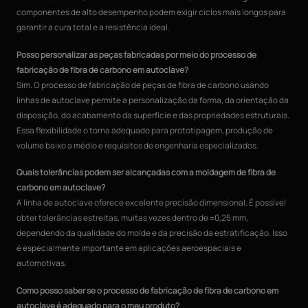
componentes de alto desempenho podem exigir ciclos mais longos para
garantir a cura total e a resistência ideal.
Posso personalizar as peças fabricadas por meio do processo de
fabricação de fibra de carbono em autoclave?
Sim. O processo de fabricação de peças de fibra de carbono usando
linhas de autoclave permite a personalização da forma, da orientação da
disposição, do acabamento da superfície e das propriedades estruturais.
Essa flexibilidade o torna adequado para prototipagem, produção de
volume baixo a médio e requisitos de engenharia especializados.
Quais tolerâncias podem ser alcançadas com a moldagem de fibra de
carbono em autoclave?
A linha de autoclave oferece excelente precisão dimensional. É possível
obter tolerâncias estreitas, muitas vezes dentro de ±0,25 mm,
dependendo da qualidade do molde e da precisão da estratificação. Isso
é especialmente importante em aplicações aeroespaciais e
automotivas.
Como posso saber se o processo de fabricação de fibra de carbono em
autoclave é adequado para o meu produto?