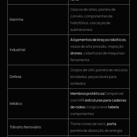
Cascos de iates, painéis de
convés, componentes de
Marinha
hidrofólios, carcaças de
submersíveis
Alojamentos de braços robóticos
,
vasos de alta pressão, inspeção
Industrial
drones
, coberturas de máquinas-
ferramenta
Corpos de UAV, painéis de veículos
Defesa
blindados, peças leves para
soldados
Membros protéticos
Compatível
com MRI
estruturas para cadeiras
Médico
de rodas
cirúrgico leve
tabela
componentes
Treine cones de nariz,
porta
,
Trânsito ferroviário
painéis de absorção de energia