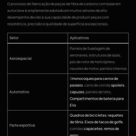
O processo de fabricação de peças de fibra de carbono com base em
autoclave é amplamente adotado em muitos setores de alto
desempenho devido à sua capacidade de produzir peças com
resistência, precisão e qualidade de superfície excepcionais.
Setor
Aplicativos
Painéis de fuselagem de
aeronaves, estruturas de asas,
Aeroespacial
pás de rotor de helicóptero,
naceles de motor, painéis internos
S
monocoques para carros de
passeio
, carro de corrida
spoilers
,
Automotivo
capuzes
, painéis de teto,
Compartimentos de bateria para
EVs
Quadros de bicicletas
,
raquetes
de tênis
,
Eixos de tacos de golfe
,
Parte esportiva
corridas
capacetes
,
remos de
remo