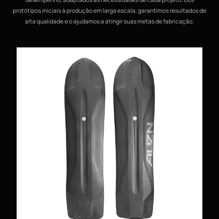
protótipos iniciais à produção em larga escala, garantimos resultados de
alta qualidade e o ajudamos a atingir suas metas de fabricação.