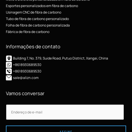
Esportes personalizados em fibra de carbono
Usinagem CNC de fibra de carbono
Tubo de fibra de carbono personalizado
Folha de fibra de carbono personalizada
Fábrica de fibra de carbono
Informações de contato
Building 7, No. 379, Suide Road, Putuo District, Xangai, China
+8618930689530
+8618930689530
sale@alizn.com
Vamos conversar
E
E
-
-
m
m
a
a
i
ASSINE