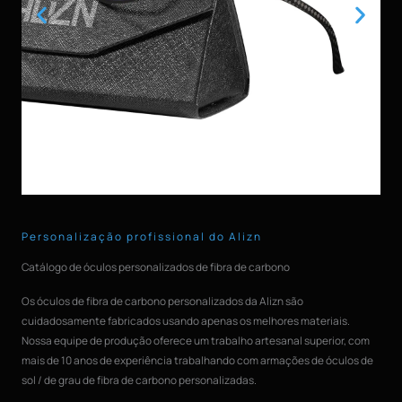
Personalização profissional do Alizn
Catálogo de óculos personalizados de fibra de carbono
Os óculos de fibra de carbono personalizados da Alizn são
cuidadosamente fabricados usando apenas os melhores materiais.
Nossa equipe de produção oferece um trabalho artesanal superior, com
mais de 10 anos de experiência trabalhando com armações de óculos de
sol / de grau de fibra de carbono personalizadas.