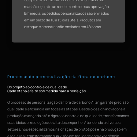
manhã seguinte ao recebimento de sua aprovação.
Em média, os pedidos personalizados são enviados
em um prazo de 10 a 15 dias úteis. Produtos em
estoque e amostras são enviados em 48 horas.
Processo de personalização da fibra de carbono
Do projeto ao controle de qualidade
Cada etapa é feita sob medida para a perfeição
O processo de personalização da fibra de carbono Alizn garante precisão,
qualidade e eficiência em todas as etapas. Desde o design inovador e a
produção avançada até o rigoroso controle de qualidade, transformamos
suas ideias em soluções de alto desempenho. Atendendo a diversos
setores, nos especializamos na criação de protótipos e na produção em
escala real, transformando sua visão em realidade com experiência