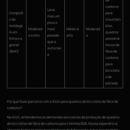
de
carbono
Leve,
Compost
para
mas um
o de
mountain
pouco
moldage
bike,
Moderad
mais
Médio a
Moderad
m em
quadros
o a alto
pesado
alto
o
folha e a
aerodinâ
que a
granel
micos de
autoclav
(BMC)
fibra de
e
carbono
para
bicicleta
s de
estrada
Por que fazer parceria com a Alizn para quadros de bicicleta de fibra de
carbono?
Na Alizn, entendemos as demandas exclusivas da produção de quadros
de bicicletas de fibra de carbono para clientes B2B. Nossa experiência
abrange todas as principais técnicas de fabricação, o que nos permite