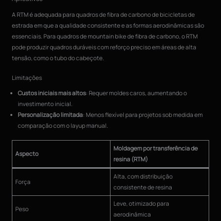
A RTM é adequada para quadros de fibra de carbono de bicicletas de
estrada em que a qualidade consistente e as formas aerodinâmicas são
essenciais. Para quadros de mountain bike de fibra de carbono, o RTM
pode produzir quadros duráveis com reforço preciso em áreas de alta
tensão, como o tubo do cabeçote.
Limitações
Custos iniciais mais altos
: Requer moldes caros, aumentando o
investimento inicial.
Personalização limitada
: Menos flexível para projetos sob medida em
comparação com o layup manual.
Moldagem por transferência de
Aspecto
resina (RTM)
Alta, com distribuição
Força
consistente de resina
Leve, otimizado para
Peso
aerodinâmica