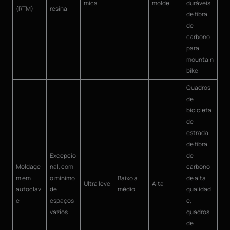
mica
molde
duráveis
(RTM)
resina
de fibra
de
carbono
para
mountain
bike
Quadros
de
bicicleta
de
estrada
de fibra
Excepcio
de
Moldage
nal, com
carbono
m em
o mínimo
Baixo a
de alta
Ultra leve
Alta
autoclav
de
médio
qualidad
e
espaços
e,
vazios
quadros
de