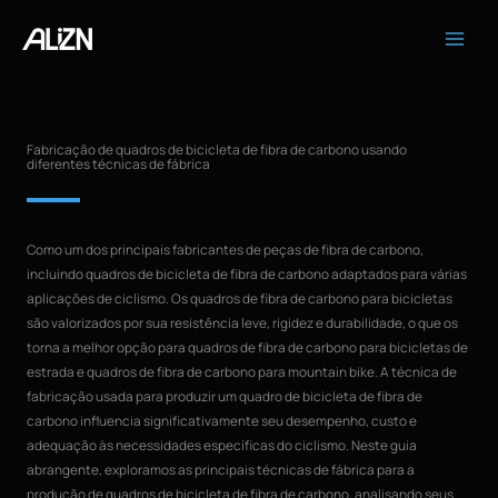
Pular
para
o
conteúdo
Fabricação de quadros de bicicleta de fibra de carbono usando
diferentes técnicas de fábrica
Como um dos principais fabricantes de peças de fibra de carbono,
incluindo quadros de bicicleta de fibra de carbono adaptados para várias
aplicações de ciclismo. Os quadros de fibra de carbono para bicicletas
são valorizados por sua resistência leve, rigidez e durabilidade, o que os
torna a melhor opção para quadros de fibra de carbono para bicicletas de
estrada e quadros de fibra de carbono para mountain bike. A técnica de
fabricação usada para produzir um quadro de bicicleta de fibra de
carbono influencia significativamente seu desempenho, custo e
adequação às necessidades específicas do ciclismo. Neste guia
abrangente, exploramos as principais técnicas de fábrica para a
produção de quadros de bicicleta de fibra de carbono, analisando seus