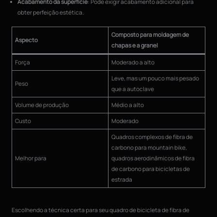
Acabamento da superfície
: Pode exigir acabamento adicional para
obter perfeição estética.
Composto para moldagem de
Aspecto
chapas e a granel
Força
Moderado a alto
Leve, mas um pouco mais pesado
Peso
que a autoclave
Volume de produção
Médio a alto
Custo
Moderado
Quadros complexos de fibra de
carbono para mountain bike,
Melhor para
quadros aerodinâmicos de fibra
de carbono para bicicletas de
estrada
Escolhendo a técnica certa para seu quadro de bicicleta de fibra de