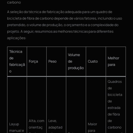
carbono
A seleção da técnica de fabricação adequada para um quadro de
bicicleta de fibra de carbono depende de vários fatores, incluindo o uso
pretendido, o volume de produção, o orçamento e a complexidade do
projeto. A seguir, resumimos as melhores técnicas para diferentes
aplicações:
Técnica
Volume
de
Melhor
Força
Peso
de
Custo
fabricaçã
para
produção
o
Quadros
de
bicicleta
de
estrada
de fibra
Alta, com
Leve,
de
Layup
Maior
orientaç
adaptad
carbono
manual e
para