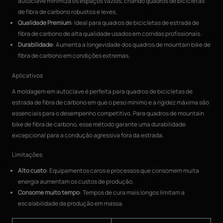
autoclave minimiza os espaços vazios, criando quadros de bicicletas
de fibra de carbono robustos e leves.
Qualidade Premium
: Ideal para quadros de bicicletas de estrada de
fibra de carbono de alta qualidade usados em corridas profissionais.
Durabilidade
: Aumenta a longevidade dos quadros de mountain bike de
fibra de carbono em condições extremas.
Aplicativos
A moldagem em autoclave é perfeita para quadros de bicicletas de
estrada de fibra de carbono em que o peso mínimo e a rigidez máxima são
essenciais para o desempenho competitivo. Para quadros de mountain
bike de fibra de carbono, esse método garante uma durabilidade
excepcional para a condução agressiva fora da estrada.
Limitações
Alto custo
: Equipamentos caros e processos que consomem muita
energia aumentam os custos de produção.
Consome muito tempo
: Tempos de cura mais longos limitam a
escalabilidade da produção em massa.