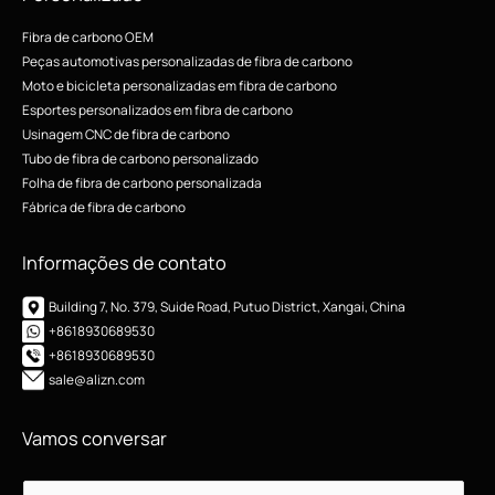
Fibra de carbono OEM
Peças automotivas personalizadas de fibra de carbono
Moto e bicicleta personalizadas em fibra de carbono
Esportes personalizados em fibra de carbono
Usinagem CNC de fibra de carbono
Tubo de fibra de carbono personalizado
Folha de fibra de carbono personalizada
Fábrica de fibra de carbono
Informações de contato
Building 7, No. 379, Suide Road, Putuo District, Xangai, China
+8618930689530
+8618930689530
sale@alizn.com
Vamos conversar
E
E