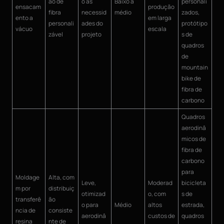
ão de
o às
Baixo a
personali
ensacam
produção
fibra
necessid
médio
zados,
ento a
em larga
personali
ades do
protótipo
vácuo
escala
zável
projeto
s de
quadros
de
mountain
bike de
fibra de
carbono
Quadros
aerodinâ
micos de
fibra de
carbono
para
Moldage
Alta, com
Leve,
Moderad
bicicleta
m por
distribuiç
otimizad
o, com
s de
transferê
ão
o para
Médio
altos
estrada,
ncia de
consiste
aerodinâ
custos de
quadros
resina
nte de