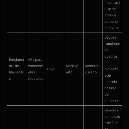
mountain
bike de
fibra de
carbono
duráveis
Seções
tubulares
de
quadros
Enrolame
Alta para
de
nto de
compone
Médio a
Moderad
Leve
bicicleta
filamento
ntes
alto
o a alto
s de
s
tubulares
estrada
de fibra
de
carbono
Quadros
complexo
s de fibra