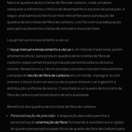
fabricar quadros de bicicletas de fibra de carbono, cada um deles
adequado a diferentes critérios de desempenho e escalas de produção. A
seguir, analisamos as técnicas mais relevantes para a produção de
quadros de bicicletas de fibra de carbono, com foco em sua adequação
para aplicações em bicicletas de estrada e mountain bike.
Layup manual e ensacamento a vácuo
O
layup manual e ensacamento a vácuo
é um método tradicional, porém
altamente eficaz, para produzir quadros de bicicletas de fibra de
carbono, especialmente para produção personalizada ou de baixo
volume. Nessa técnica, técnicos especializados colocam manualmente
camadas de
tecido de fibra de carbono
em um molde, impregná-lo com
resina e colocá-lo em um saco a vácuo para remover o ar e garantir a
distribuição uniforme da resina. O resultado é um quadro de bicicleta de
fibra de carbono personalizável e de alta qualidade.
Benefícios dos quadros de bicicleta de fibra de carbono
Personalização de precisão
: A disposição das mãos permite a
personalização
orientação da fibra
Otimizando a resistência e a rigidez
do quadro para projetos específicos de quadro de fibra de carbono para