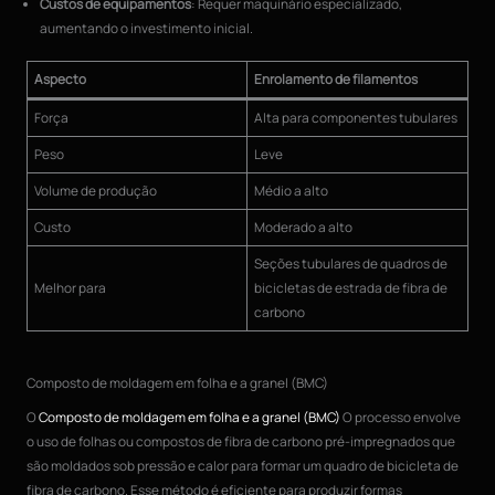
Custos de equipamentos
: Requer maquinário especializado,
aumentando o investimento inicial.
Aspecto
Enrolamento de filamentos
Força
Alta para componentes tubulares
Peso
Leve
Volume de produção
Médio a alto
Custo
Moderado a alto
Seções tubulares de quadros de
Melhor para
bicicletas de estrada de fibra de
carbono
Composto de moldagem em folha e a granel (BMC)
O
Composto de moldagem em folha e a granel (BMC)
O processo envolve
o uso de folhas ou compostos de fibra de carbono pré-impregnados que
são moldados sob pressão e calor para formar um quadro de bicicleta de
fibra de carbono. Esse método é eficiente para produzir formas