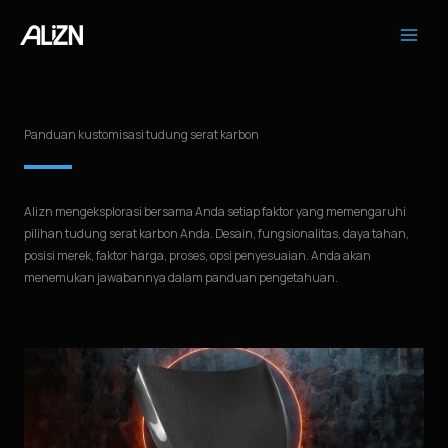
Loncat
ke
konten
Panduan kustomisasi tudung serat karbon
Alizn mengeksplorasi bersama Anda setiap faktor yang memengaruhi
pilihan tudung serat karbon Anda. Desain, fungsionalitas, daya tahan,
posisi merek, faktor harga, proses, opsi penyesuaian. Anda akan
menemukan jawabannya dalam panduan pengetahuan.