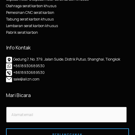
Olahraga serat karbon khusus
Pemesinan CNC serat karbon
Tabung serat karbon khusus
Lembaran serat karbon khusus
Pabrik serat karbon
Info Kontak
Gedung 7, No. 379, Jalan Suide, Distrik Putuo, Shanghai, Tiongkok
+8618930689530
+8618930689530
sale@alizn.com
Mari Bicara
E
E
m
m
a
a
i
i
l
BERLANGGANAN