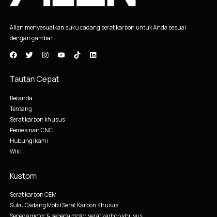
Alizn menyesuaikan suku cadang serat karbon untuk Anda sesuai
dengan gambar
Tautan Cepat
Beranda
Tentang
Serat karbon khusus
Pemesinan CNC
Hubungi kami
Wiki
Kustom
Serat karbon OEM
Suku Cadang Mobil Serat Karbon Khusus
Sepeda motor & sepeda motor serat karbon khusus