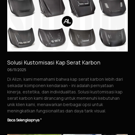
Solusi Kustomisasi Kap Serat Karbon
06/11/2025
Di Alizn, kami memahami bahwa kap serat karbon lebih dari
sekadar komponen kendaraan - ini adalah pernyataan
kinerja, estetika, dan individualitas. Solusi kustomisasi kap
serat karbon kami dirancang untuk memenuhi kebutuhan
unik klien kami, menawarkan berbagai opsi untuk
meningkatkan fungsionalitas dan daya tarik visual.
Baca Selengkapnya "