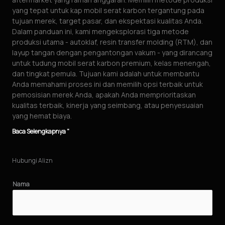
yang tepat untuk kap mobil serat karbon tergantung pada
tujuan merek, target pasar, dan ekspektasi kualitas Anda.
Dalam panduan ini, kami mengeksplorasi tiga metode
produksi utama - autoklaf, resin transfer molding (RTM), dan
layup tangan dengan pengantongan vakum - yang dirancang
untuk tudung mobil serat karbon premium, kelas menengah,
dan tingkat pemula. Tujuan kami adalah untuk membantu
Anda memahami proses ini dan memilih opsi terbaik untuk
pemosisian merek Anda, apakah Anda memprioritaskan
kualitas terbaik, kinerja yang seimbang, atau penyesuaian
yang hemat biaya.
Baca Selengkapnya "
Hubungi Alizn
Nama