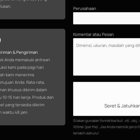
lukan.
Perusahaan
Komentar atau Pesan
iriman & Pengiriman
ek Anda memasuki antrean
ksi kami pada pagi hari
lah kami menerima
tujuan Anda. Rata-rata,
U
nan khusus dikirim dalam
n
 10-15 hari kerja. Produk dan
g
l yang tersedia dikirim
Seret & Jatuhkan
g
m waktu 48 jam.
a
Silakan gunakan format berikut: .stl, .obj, .
h
100mb (per file). Jika Anda memiliki jenis
F
terlebih dahulu!
i