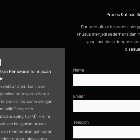
Proses Kutipan S
Dari konsultasi terperinci hin
khusus menjadi sederhana dan 
yang luar biasa dengan men
disesua
Nama
tkan Penawaran & Tinjauan
in
 waktu 12 jam, kami akan
irimkan penawaran harga
Email
*
 terperinci bersama dengan
n balik Design for
acturability (DFM). Hal ini
Telepon
stikan kelayakan proyek
 dan memberikan gambaran
jelas tentang biaya yang