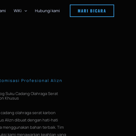
MARI BICARA
ami
WiKi
Hubungi kami
tomisasi Profesional Alizn
log Suku Cadang Olahraga Serat
on Khusus
 cadang olahraga serat karbon
s Alizn dibuat dengan hati-hati
a menggunakan bahan terbaik. Tim
uksi kami menawarkan keahlian yang