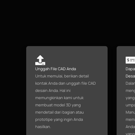
Unggah File CAD Anda
Dapa
Untuk memulai, berikan detail
Desa
kontak Anda dan unggah file CAD
Dalam
desain Anda. Hal ini
meng
memungkinkan kami untuk
yang
membuat model 3D yang
umpa
mendetail dari bagian atau
Manuf
prototipe yang ingin Anda
mema
hasilkan.
Anda
yang 