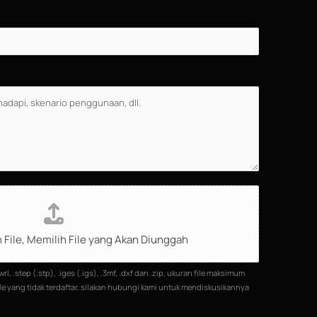
 File,
Memilih File yang Akan Diunggah
wrl, .step (.stp), .iges (.igs), .3mf, .dxf dan .zip, ukuran file maksimum
 file yang tidak terdaftar, silakan hubungi kami untuk mendiskusikannya