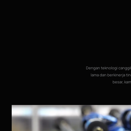
Dengan teknologi canggih
lama dan berkinerja ti
besar, ka