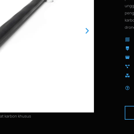
ungg
peng
karbo
dron
rat karbon khusus