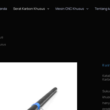
anda
Serat Karbon Khusus
Mesin CNC Khusus
Tentang k
us
husus
Kus
Kata
Karb
Suku
khusu
hany
prod