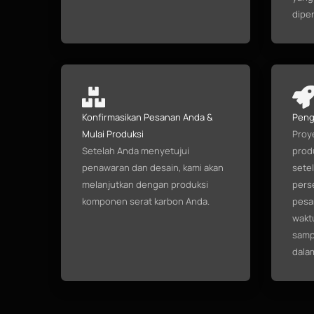
diper
Konfirmasikan Pesanan Anda &
Peng
Mulai Produksi
Proy
Setelah Anda menyetujui
produ
penawaran dan desain, kami akan
sete
melanjutkan dengan produksi
perse
komponen serat karbon Anda.
pesa
waktu
sampe
dala