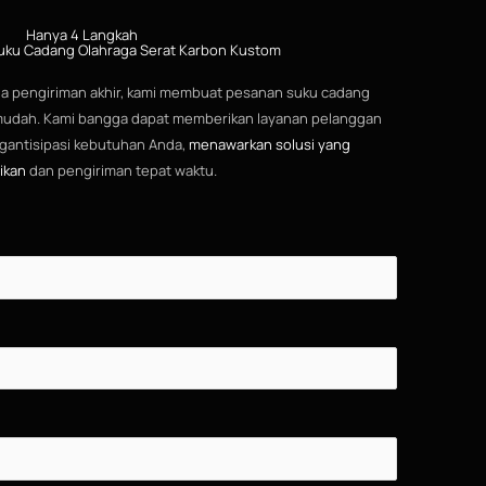
Hanya 4 Langkah
uku Cadang Olahraga Serat Karbon Kustom
gga pengiriman akhir, kami membuat pesanan suku cadang
mudah. Kami bangga dapat memberikan layanan pelanggan
gantisipasi kebutuhan Anda,
menawarkan solusi yang
ikan
dan pengiriman tepat waktu.