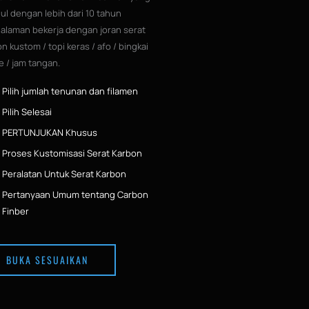
ul dengan lebih dari 10 tahun
alaman bekerja dengan joran serat
n kustom / topi keras / afo / bingkai
e / jam tangan.
Pilih jumlah tenunan dan filamen
Pilih Selesai
PERTUNJUKAN Khusus
Proses Kustomisasi Serat Karbon
Peralatan Untuk Serat Karbon
Pertanyaan Umum tentang Carbon
Finber
BUKA SESUAIKAN
dompet serat karbon khusus