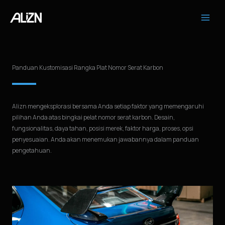
Loncat
ke
konten
Panduan Kustomisasi Rangka Plat Nomor Serat Karbon
Alizn mengeksplorasi bersama Anda setiap faktor yang memengaruhi
pilihan Anda atas bingkai pelat nomor serat karbon. Desain,
fungsionalitas, daya tahan, posisi merek, faktor harga, proses, opsi
penyesuaian. Anda akan menemukan jawabannya dalam panduan
pengetahuan.