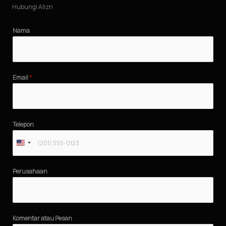
Hubungi Alizn
Nama
Email
*
Telepon
Perusahaan
Komentar atau Pesan