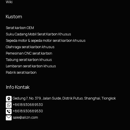
Wiki
Kustom
Serat karbon OEM
Suku Cadang Mobil Serat Karbon Khusus
Sepeda motor & sepeda motor serat karbon khusus
Olahraga serat karbon khusus
Pemesinan CNC serat karbon
Tabung serat karbon khusus
Lembaran serat karbon khusus
Pabrik serat karbon
Info Kontak
Gedung 7, No. 379, Jalan Suide, Distrik Putuo, Shanghai, Tiongkok
+8618930689530
+8618930689530
sale@alizn.com