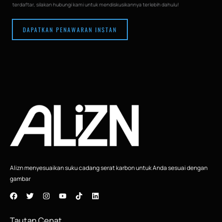
terdaftar, silakan hubungi kami untuk mendiskusikannya terlebih dahulu!
l
e
DAPATKAN PENAWARAN INSTAN
Alizn menyesuaikan suku cadang serat karbon untuk Anda sesuai dengan
gambar
Tautan Cepat