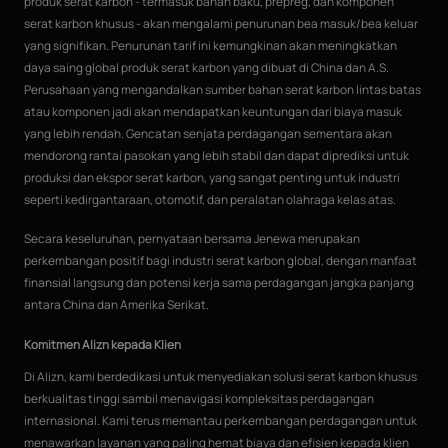
produk serat karbon - termasuk bahan baku, prepreg, dan komponen
serat karbon khusus - akan mengalami penurunan bea masuk/bea keluar
yang signifikan. Penurunan tarif ini kemungkinan akan meningkatkan
daya saing global produk serat karbon yang dibuat di China dan A.S.
Perusahaan yang mengandalkan sumber bahan serat karbon lintas batas
atau komponen jadi akan mendapatkan keuntungan dari biaya masuk
yang lebih rendah. Gencatan senjata perdagangan sementara akan
mendorong rantai pasokan yang lebih stabil dan dapat diprediksi untuk
produksi dan ekspor serat karbon, yang sangat penting untuk industri
seperti kedirgantaraan, otomotif, dan peralatan olahraga kelas atas.
Secara keseluruhan, pernyataan bersama Jenewa merupakan
perkembangan positif bagi industri serat karbon global, dengan manfaat
finansial langsung dan potensi kerja sama perdagangan jangka panjang
antara China dan Amerika Serikat.
Komitmen Alizn kepada Klien
Di Alizn, kami berdedikasi untuk menyediakan solusi serat karbon khusus
berkualitas tinggi sambil menavigasi kompleksitas perdagangan
internasional. Kami terus memantau perkembangan perdagangan untuk
menawarkan layanan yang paling hemat biaya dan efisien kepada klien