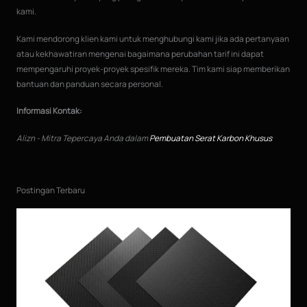
kami.
Kami mendorong klien kami untuk menghubungi kami jika ada pertanyaan
atau kekhawatiran mengenai bagaimana perubahan tarif ini dapat
mempengaruhi proyek-proyek spesifik mereka. Tim kami siap memberikan
bantuan dan panduan secara personal.
Informasi Kontak:
Alizn - Mitra Tepercaya Anda dalam
Pembuatan Serat Karbon Khusus
Postingan Terbaru