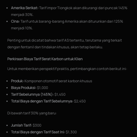
Amerika Serikat:
Tarif impor Tiongkok akan dikurangi dari puncak 145%
menjadi 30%.
Cina:
Tarif untuk barang-barang Amerika akan diturunkan dari 125%
menjadi 10%.
Penting untuk dicatat bahwa tarif AS tertentu, terutama yang terkait
dengan fentanil dan tindakan khusus, akan tetap berlaku.
Perkiraan Biaya Tarif Serat Karbon untuk Klien
Untuk memberikan perspektif praktis, pertimbangkan contoh berikut ini:
Produk:
Komponen otomotif serat karbon khusus
Biaya Produksi:
$1,000
Tarif Sebelumnya (145%):
$1,450
Total Biaya dengan Tarif Sebelumnya:
$2,450
Di bawah tarif 30% yang baru:
Jumlah Tarif:
$300
Total Biaya dengan Tarif Saat Ini:
$1,300