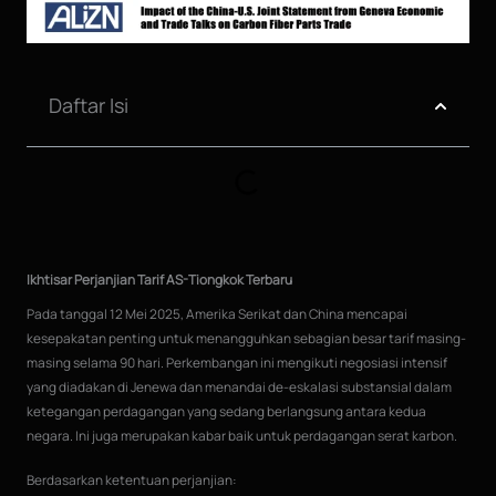
Daftar Isi
Ikhtisar Perjanjian Tarif AS-Tiongkok Terbaru
Pada tanggal 12 Mei 2025, Amerika Serikat dan China mencapai
kesepakatan penting untuk menangguhkan sebagian besar tarif masing-
masing selama 90 hari. Perkembangan ini mengikuti negosiasi intensif
yang diadakan di Jenewa dan menandai de-eskalasi substansial dalam
ketegangan perdagangan yang sedang berlangsung antara kedua
negara. Ini juga merupakan kabar baik untuk perdagangan serat karbon.
Berdasarkan ketentuan perjanjian: