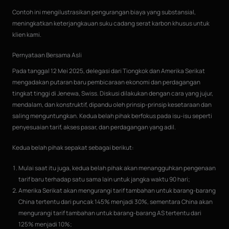
Contoh ini mengilustrasikan pengurangan biaya yang substansial,
meningkatkan keterjangkauan suku cadang serat karbon khusus untuk
klien kami.
Pernyataan Bersama Asli
Pada tanggal 12 Mei 2025, delegasi dari Tiongkok dan Amerika Serikat
mengadakan putaran baru pembicaraan ekonomi dan perdagangan
tingkat tinggi di Jenewa, Swiss. Diskusi dilakukan dengan cara yang jujur,
mendalam, dan konstruktif, dipandu oleh prinsip-prinsip kesetaraan dan
saling menguntungkan. Kedua belah pihak berfokus pada isu-isu seperti
penyesuaian tarif, akses pasar, dan perdagangan yang adil.
Kedua belah pihak sepakat sebagai berikut:
Mulai saat itu juga, kedua belah pihak akan menangguhkan pengenaan
tarif baru terhadap satu sama lain untuk jangka waktu 90 hari;
Amerika Serikat akan mengurangi tarif tambahan untuk barang-barang
China tertentu dari puncak 145% menjadi 30%, sementara China akan
mengurangi tarif tambahan untuk barang-barang AS tertentu dari
125% menjadi 10%;