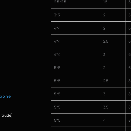
2.5*2.5
1.5
5
3*3
2
5
4*4
2
6
4*4
2.5
6
4*4
3
6
5*5
2
6
5*5
2.5
8
5*5
3
8
rbone
5*5
3.5
8
ultrudé)
5*5
4
8