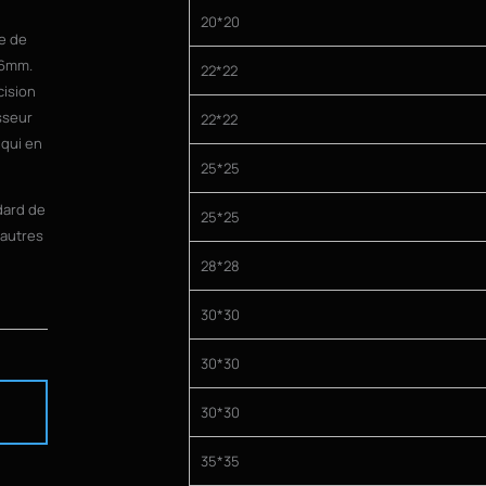
20*20
re de
56mm.
22*22
cision
isseur
22*22
 qui en
25*25
dard de
25*25
'autres
28*28
30*30
30*30
U
30*30
35*35