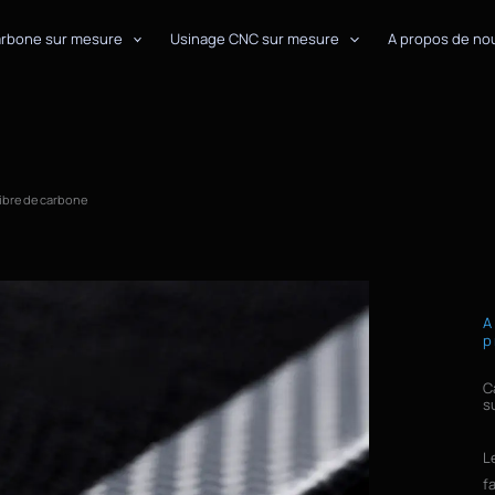
arbone sur mesure
Usinage CNC sur mesure
A propos de no
fibre de carbone
A
p
C
s
L
f