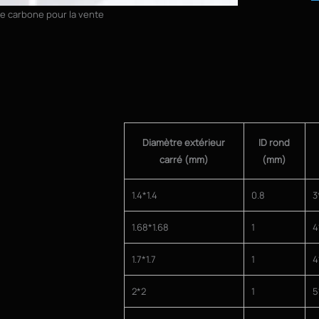
de carbone pour la vente
Diamètre extérieur
ID rond
carré (mm)
(mm)
1.4*1.4
0.8
3
1.68*1.68
1
4
1.7*1.7
1
4
2*2
1
5