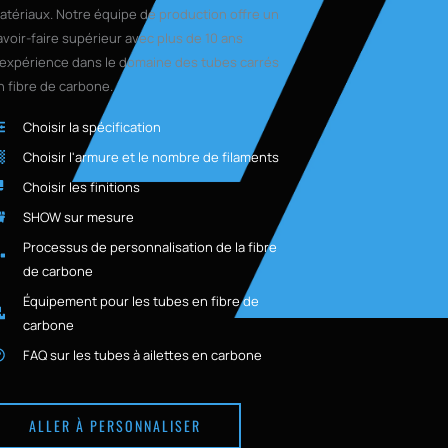
atériaux. Notre équipe de production offre un
avoir-faire supérieur avec plus de 10 ans
'expérience dans le domaine des tubes carrés
n fibre de carbone.
Choisir la spécification
Choisir l'armure et le nombre de filaments
Choisir les finitions
SHOW sur mesure
Processus de personnalisation de la fibre
de carbone
Équipement pour les tubes en fibre de
carbone
FAQ sur les tubes à ailettes en carbone
ALLER À PERSONNALISER