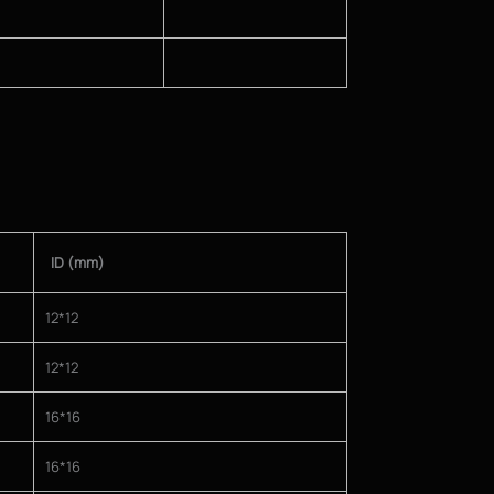
ID (mm)
12*12
12*12
16*16
16*16