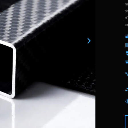
m
s
d
e