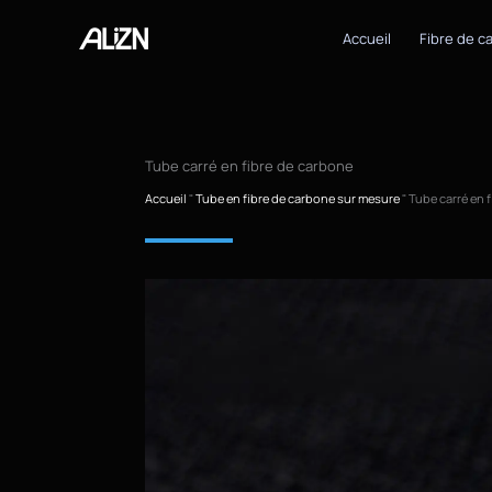
Skip
to
Accueil
Fibre de c
content
Tube carré en fibre de carbone
Accueil
"
Tube en fibre de carbone sur mesure
"
Tube carré en 