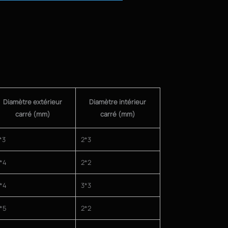
Tube carré en fibre de carbone en gros
Diamètre extérieur
Diamètre intérieur
carré (mm)
carré (mm)
*3
2*3
*4
2*2
*4
3*3
*5
2*2