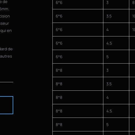
re de
6*6
3
8
56mm.
cision
6*6
3.5
1
isseur
6*6
4
1
 qui en
6*6
4.5
dard de
'autres
6*6
5
8*8
3
8*8
3.5
8*8
4
U
8*8
4.5
8*8
5