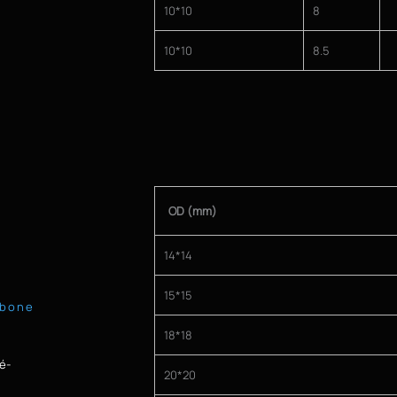
10*10
8
10*10
8.5
OD (mm)
14*14
15*15
rbone
18*18
ré-
20*20