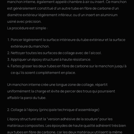
manchon interne, également appelé chambre à air ou insert. Ce manchon
est généralement constitué d'un autre tube en fibre de carbone d'un
diamètre extérieur légèrement inférieur, ou d'un insert en aluminium
usiné avec précision.
La procédure est simple :
Poncer légèrement la surface intérieure du tube extérieur et la surface
extérieure du manchon.
Nettoyer toutes les surfaces de collage avec de l'alcool.
Appliquer un époxy structurel à haute résistance.
Faites glisser les deux tubes en fibre de carbone sur le manchon jusqu'à
ce qu'ils soient complètement en place.
Un manchon interne crée une longue zone de collage, répartit
uniformément la charge et évite de percer des trous qui pourraient
affaiblir la paroi du tube.
2. Collage à l'époxy (principale technique d'assemblage)
L'époxy structurel est la “version adhésive de la soudure” pour les
matériaux composites. Les époxydes de haute qualité adhèrent très bien
aux tubes en fibre de carbone, car les deux matériaux utilisent la même