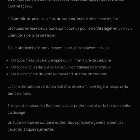
contrefaçons.
2. Contrôle du poids : La fibre de carbone est extrêmement légère
Les tubes en fibre de carbone sont connus pour être
très léger
-environ un
quart de la densité de l'acier.
Si un tube semble étonnamment lourd, c'est souvent le cas :
Un tube métallique enveloppé d'un film en fibre de carbone
Un tube en plastique épais avec un emballage cosmétique
Un tube en fibre de verre recouvert d'un tissu en carbone
La fibre de carbone véritable doit être étonnamment légère lorsqu'on la
tient en main.
3. Inspection visuelle : Recherche de la profondeur et de la texture réelle
du tissage
Un tube en fibre de carbone authentique présente généralement les
caractéristiques suivantes