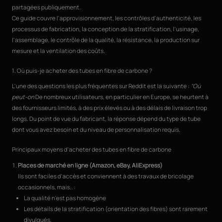
partagées publiquement.
Ce guide couvre l'approvisionnement, les contrôles d'authenticité, les
processus de fabrication, la conception de la stratification, l'usinage,
l'assemblage, le contrôle de la qualité, la résistance, la production sur
mesure et la ventilation des coûts.
1. Où puis-je acheter des tubes en fibre de carbone ?
L'une des questions les plus fréquentes sur Reddit est la suivante :
“Où
peut-on
De nombreux utilisateurs, en particulier en Europe, se heurtent à
des fournisseurs limités, à des prix élevés ou à des délais de livraison trop
longs. Du point de vue du fabricant, la réponse dépend du type de tube
dont vous avez besoin et du niveau de personnalisation requis.
Principaux moyens d'acheter des tubes en fibre de carbone
Places de marché en ligne (Amazon, eBay, AliExpress)
Ils sont faciles d'accès et conviennent à des travaux de bricolage
occasionnels, mais.. :
La qualité n'est pas homogène
Les détails de la stratification (orientation des fibres) sont rarement
divulgués.