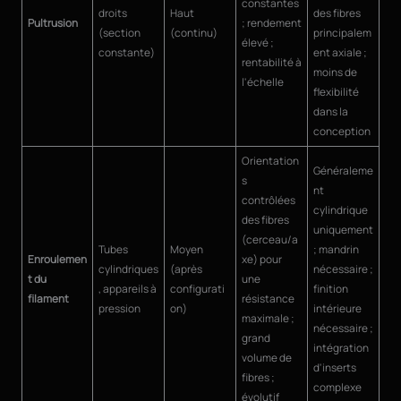
constantes
droits
Haut
des fibres
Pultrusion
; rendement
(section
(continu)
principalem
élevé ;
constante)
ent axiale ;
rentabilité à
moins de
l'échelle
flexibilité
dans la
conception
Orientation
Généraleme
s
nt
contrôlées
cylindrique
des fibres
uniquement
(cerceau/a
Tubes
Moyen
; mandrin
Enroulemen
xe) pour
cylindriques
(après
nécessaire ;
t du
une
, appareils à
configurati
finition
filament
résistance
pression
on)
intérieure
maximale ;
nécessaire ;
grand
intégration
volume de
d'inserts
fibres ;
complexe
évolutif