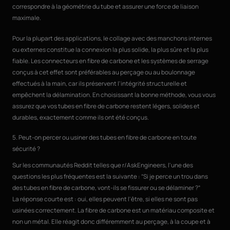
correspondre à la géométrie du tube et assurer une force de liaison
maximale.
Pour la plupart des applications, le collage avec des manchons internes
ou externes constitue la connexion la plus solide, la plus sûre et la plus
fiable. Les connecteurs en fibre de carbone et les systèmes de serrage
conçus à cet effet sont préférables au perçage ou au boulonnage
effectués à la main, car ils préservent l'intégrité structurelle et
empêchent la délamination. En choisissant la bonne méthode, vous vous
assurez que vos tubes en fibre de carbone restent légers, solides et
durables, exactement comme ils ont été conçus.
5. Peut-on percer ou usiner des tubes en fibre de carbone en toute
sécurité ?
Sur les communautés Reddit telles que r/AskEngineers, l'une des
questions les plus fréquentes est la suivante : “Si je perce un trou dans
des tubes en fibre de carbone, vont-ils se fissurer ou se délaminer ?”
La réponse courte est : oui, elles peuvent l'être, si elles ne sont pas
usinées correctement. La fibre de carbone est un matériau composite et
non un métal. Elle réagit donc différemment au perçage, à la coupe et à