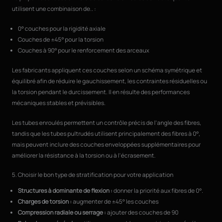
utilisent une combinaison de.. :
0° couches pour la rigidité axiale
Couches de ±45° pour la torsion
Couches à 90° pour le renforcement des arceaux
Les fabricants appliquent ces couches selon un schéma symétrique et
équilibré afin de réduire le gauchissement, les contraintes résiduelles ou
la torsion pendant le durcissement. Il en résulte des performances
mécaniques stables et prévisibles.
Les tubes enroulés permettent un contrôle précis de l'angle des fibres,
tandis que les tubes pultrudés utilisent principalement des fibres à 0°,
mais peuvent inclure des couches enveloppées supplémentaires pour
améliorer la résistance à la torsion ou à l'écrasement.
5. Choisir le bon type de stratification pour votre application
Structures à dominante de flexion :
donner la priorité aux fibres de 0°.
Charges de torsion :
augmenter de ±45° les couches
Compression radiale ou serrage :
ajouter des couches de 90