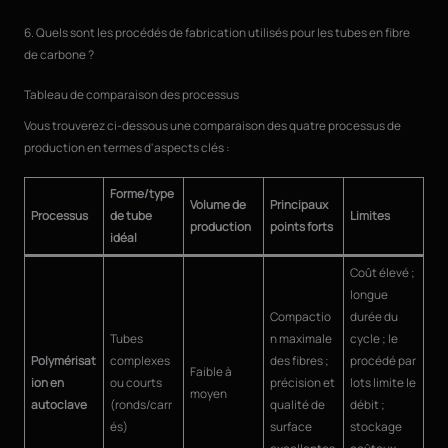
6. Quels sont les procédés de fabrication utilisés pour les tubes en fibre
de carbone ?
Tableau de comparaison des processus
Vous trouverez ci-dessous une comparaison des quatre processus de
production en termes d'aspects clés :
Forme/type
Volume de
Principaux
Processus
de tube
Limites
production
points forts
idéal
Coût élevé ;
longue
Compactio
durée du
Tubes
n maximale
cycle ; le
Polymérisat
complexes
des fibres ;
procédé par
Faible à
ion en
ou courts
précision et
lots limite le
moyen
autoclave
(ronds/carr
qualité de
débit ;
és)
surface
stockage