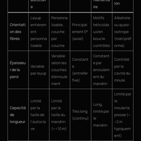
ion
e
ire
Layup
Personna
Motifs
Aléatoire
Orientati
entièrem
lisable,
Principal
hélicoïda
ou quasi-
on des
ent
couche
ement 0°
ux/en
isotrope
fibres
personna
par
(axial)
boucle
(mat/préf
lisable
couche
contrôlés
orme)
Variable
Constant
Constant
Contrôlé
Épaisseu
selon les
e par
Variable
e
par la
r de la
couches
enroulem
par layup
(entrefer
cavité du
paroi
d'enroule
ent du
fixe)
moule
ment
mandrin
Limité par
Limité
Limité
le
Long,
Capacité
par la
par la
moule/la
Très long
limité par
de
taille de
taille du
presse (~
(continu)
le
longueur
l'autocla
mandrin
<2 m
mandrin
ve
(~<10 m)
typiquem
ent)