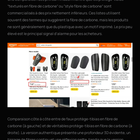
“texturés en fibre de carbone” ou “style fibre de carbone” sont
commercialisés à des prix nettement inférieurs. Ces listes utilisent
souvent des termes qui suggèrent la fibre de carbone, mais les produits
ne sont généralement que du plastique avec un motif imprimé. Le prix peu
élevé est le principal signal d'alarme pour les acheteurs.
Comparaison côte à côte entre de faux protège-tibias en fibre de
carbone (à gauche) et de véritables protège-tibias en fibre de carbone (à
droite). La version authentique présente une profondeur 3D évidente, un
tissage de fibres continu et une réflexion nette, tandis que la version