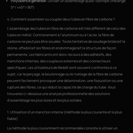
Polyvalence générale :
utiliser un assemblage quasi-isotrope (mélange
0° / ±45° / 90°)
4. Comment assembler ou coupler deux tubes en fibre de carbone ?
L'assemblage des tubes en fibre de carbone est très différent de celui des
tubes en métal. Contrairement à l'aluminium ou à l'acier, la fibre de
carbone ne peut pas être soudée. Toute tentative de soudage brûlerait la
résine, affaiblirait les fibres et endommagerait la structure de façon
permanente. Les fabricants ont donc recours à des adhésifs, des
manchons internes, des coupleurs externes et des connecteurs
spécifiques. Les utilisateurs de Reddit sont souvent confrontés à ce
sujet, car le perçage, le boulonnage ou le rivetage de la fibre de carbone
peuvent facilement provoquer une délamination, une fissuration ou une
rupture des fibres, ce qui réduit la capacité de charge du tube. Vous
trouverez ci-dessous une analyse professionnelle des solutions
d'assemblage les plus sûres et les plus solides.
1. Utilisation d'un manchon interne (méthode la plus courante et la plus
fiable)
La méthode la plus couramment recommandée consiste à utiliser un