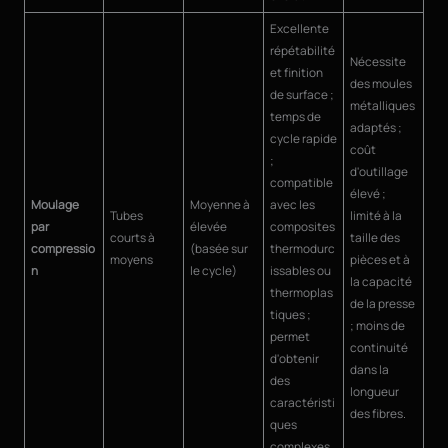
Excellente
répétabilité
Nécessite
et finition
des moules
de surface ;
métalliques
temps de
adaptés ;
cycle rapide
coût
;
d'outillage
compatible
élevé ;
Moulage
Moyenne à
avec les
Tubes
limité à la
par
élevée
composites
courts à
taille des
compressio
(basée sur
thermodurc
moyens
pièces et à
n
le cycle)
issables ou
la capacité
thermoplas
de la presse
tiques ;
; moins de
permet
continuité
d'obtenir
dans la
des
longueur
caractéristi
des fibres.
ques
complexes.