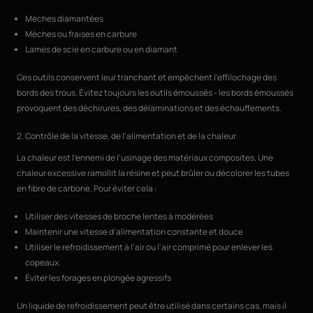
Mèches diamantées
Mèches ou fraises en carbure
Lames de scie en carbure ou en diamant
Ces outils conservent leur tranchant et empêchent l'effilochage des
bords des trous. Évitez toujours les outils émoussés - les bords émoussés
provoquent des déchirures, des délaminations et des échauffements.
2. Contrôle de la vitesse, de l'alimentation et de la chaleur
La chaleur est l'ennemi de l'usinage des matériaux composites. Une
chaleur excessive ramollit la résine et peut brûler ou décolorer les tubes
en fibre de carbone. Pour éviter cela :
Utiliser des vitesses de broche lentes à modérées
Maintenir une vitesse d'alimentation constante et douce
Utiliser le refroidissement à l'air ou l'air comprimé pour enlever les
copeaux.
Éviter les forages en plongée agressifs
Un liquide de refroidissement peut être utilisé dans certains cas, mais il