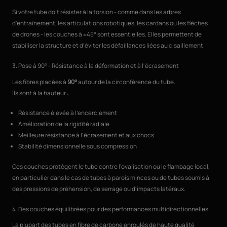
Si votre tube doit résister à la torsion - comme dans les arbres
d'entraînement, les articulations robotiques, les cardans ou les flèches
de drones - les couches à ±45° sont essentielles. Elles permettent de
stabiliser la structure et d'éviter les défaillances liées au cisaillement.
3. Pose à 90° - Résistance à la déformation et à l'écrasement
Les fibres placées à
90°
autour de la circonférence du tube.
Ils sont à la hauteur :
Résistance élevée à l'encerclement
Amélioration de la rigidité radiale
Meilleure résistance à l'écrasement et aux chocs
Stabilité dimensionnelle sous compression
Ces couches protègent le tube contre l'ovalisation ou le flambage local,
en particulier dans le cas de tubes à parois minces ou de tubes soumis à
des pressions de préhension, de serrage ou d'impacts latéraux.
4. Des couches équilibrées pour des performances multidirectionnelles
La plupart des tubes en fibre de carbone enroulés de haute qualité