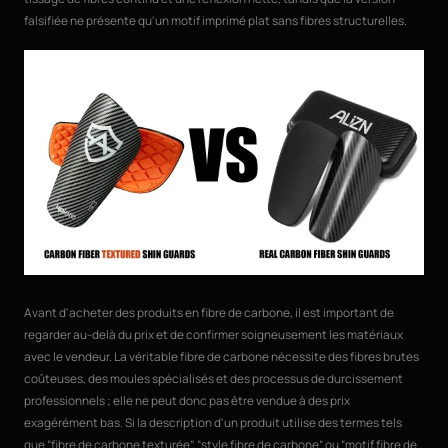
falsifiée ne présente qu'un motif imprimé plat sans fibres structurelles.
Avant d'acheter des produits en fibre de carbone, il est important de
regarder au-delà du prix et de confirmer soigneusement les matériaux
avec le vendeur. La véritable fibre de carbone nécessite des fibres brutes
coûteuses, des moules spécialisés et des processus de durcissement
professionnels ; elle ne peut donc pas être vendue à des prix
exagérément bas. Si la description d'un produit utilise des termes tels
que “fibre de carbone texturée”, “style fibre de carbone” ou “motif fibre de