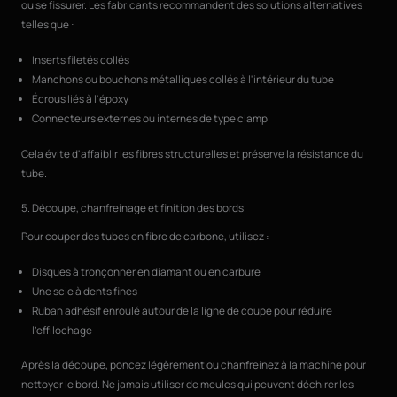
ou se fissurer. Les fabricants recommandent des solutions alternatives
telles que :
Inserts filetés collés
Manchons ou bouchons métalliques collés à l'intérieur du tube
Écrous liés à l'époxy
Connecteurs externes ou internes de type clamp
Cela évite d'affaiblir les fibres structurelles et préserve la résistance du
tube.
5. Découpe, chanfreinage et finition des bords
Pour couper des tubes en fibre de carbone, utilisez :
Disques à tronçonner en diamant ou en carbure
Une scie à dents fines
Ruban adhésif enroulé autour de la ligne de coupe pour réduire
l'effilochage
Après la découpe, poncez légèrement ou chanfreinez à la machine pour
nettoyer le bord. Ne jamais utiliser de meules qui peuvent déchirer les