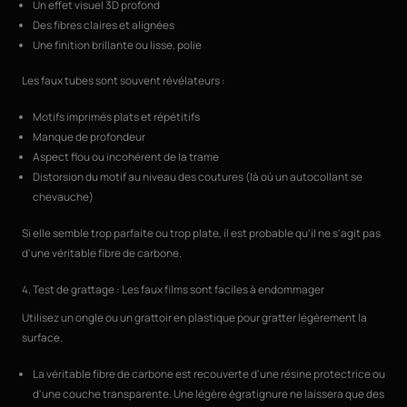
Un effet visuel 3D profond
Des fibres claires et alignées
Une finition brillante ou lisse, polie
Les faux tubes sont souvent révélateurs :
Motifs imprimés plats et répétitifs
Manque de profondeur
Aspect flou ou incohérent de la trame
Distorsion du motif au niveau des coutures (là où un autocollant se
chevauche)
Si elle semble trop parfaite ou trop plate, il est probable qu'il ne s'agit pas
d'une véritable fibre de carbone.
4. Test de grattage : Les faux films sont faciles à endommager
Utilisez un ongle ou un grattoir en plastique pour gratter légèrement la
surface.
La véritable fibre de carbone est recouverte d'une résine protectrice ou
d'une couche transparente. Une légère égratignure ne laissera que des