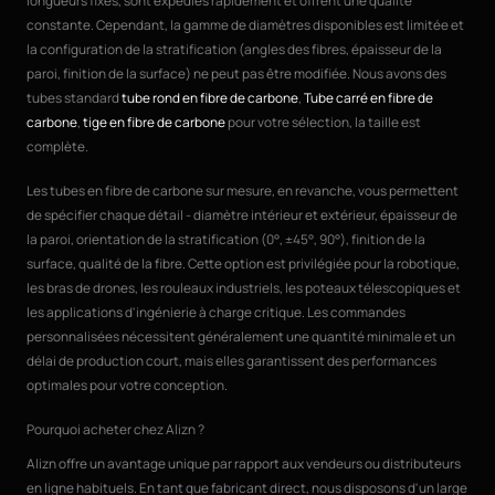
longueurs fixes, sont expédiés rapidement et offrent une qualité
constante. Cependant, la gamme de diamètres disponibles est limitée et
la configuration de la stratification (angles des fibres, épaisseur de la
paroi, finition de la surface) ne peut pas être modifiée. Nous avons des
tubes standard
tube rond en fibre de carbone
,
Tube carré en fibre de
carbone
,
tige en fibre de carbone
pour votre sélection, la taille est
complète.
Les tubes en fibre de carbone sur mesure, en revanche, vous permettent
de spécifier chaque détail - diamètre intérieur et extérieur, épaisseur de
la paroi, orientation de la stratification (0°, ±45°, 90°), finition de la
surface, qualité de la fibre. Cette option est privilégiée pour la robotique,
les bras de drones, les rouleaux industriels, les poteaux télescopiques et
les applications d'ingénierie à charge critique. Les commandes
personnalisées nécessitent généralement une quantité minimale et un
délai de production court, mais elles garantissent des performances
optimales pour votre conception.
Pourquoi acheter chez Alizn ?
Alizn offre un avantage unique par rapport aux vendeurs ou distributeurs
en ligne habituels. En tant que fabricant direct, nous disposons d'un large