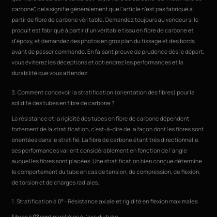
carbone”, cela signifie généralement que l'article n'est pas fabriqué à
partir de fibre de carbone véritable. Demandez toujours au vendeur si le
produit est fabriqué à partir d'un véritable tissu en fibre de carbone et
d'époxy, et demandez des photos en gros plan du tissage et des bords
avant de passer commande. En faisant preuve de prudence dès le départ,
vous éviterez les déceptions et obtiendrez les performances et la
durabilité que vous attendez.
3. Comment concevoir la stratification (orientation des fibres) pour la
solidité des tubes en fibre de carbone ?
La résistance et la rigidité des tubes en fibre de carbone dépendent
fortement de la stratification, c'est-à-dire de la façon dont les fibres sont
orientées dans le stratifié. La fibre de carbone étant très directionnelle,
ses performances varient considérablement en fonction de l'angle
auquel les fibres sont placées. Une stratification bien conçue détermine
le comportement du tube en cas de tension, de compression, de flexion,
de torsion et de charges radiales.
1. Stratification à 0° - Résistance axiale et rigidité en flexion maximales
Fibres à
0°
sont parallèles à l'axe du tube.