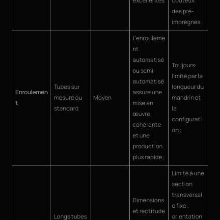
excellentes
coûteux
des pré-
imprégnés.
L'enrouleme
nt
automatisé
Toujours
ou semi-
limité par la
automatisé
Tubes sur
longueur du
Enroulemen
assure une
mesure ou
Moyen
mandrin et
t
mise en
standard
la
œuvre
configurati
cohérente
on ;
et une
production
plus rapide ;
Limité à une
section
transversal
Dimensions
e fixe ;
et rectitude
Longs tubes
orientation