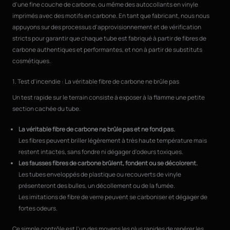
d'une fine couche de carbone, ou même des autocollants en vinyle
imprimés avec des motifs en carbone. En tant que fabricant, nous nous
appuyons sur des processus d'approvisionnement et de vérification
stricts pour garantir que chaque tube est fabriqué à partir de fibres de
carbone authentiques et performantes, et non à partir de substituts
cosmétiques.
1. Test d'incendie : La véritable fibre de carbone ne brûle pas
Un test rapide sur le terrain consiste à exposer à la flamme une petite
section cachée du tube.
La véritable fibre de carbone ne brûle pas et ne fond pas.
Les fibres peuvent briller légèrement à très haute température mais
restent intactes, sans fondre ni dégager d'odeurs toxiques.
Les fausses fibres de carbone brûlent, fondent ou se décolorent.
Les tubes enveloppés de plastique ou recouverts de vinyle
présenteront des bulles, un décollement ou de la fumée.
Les imitations de fibre de verre peuvent se carboniser et dégager de
fortes odeurs.
Ce simple contrôle est l'un des moyens les plus rapides de repérer les