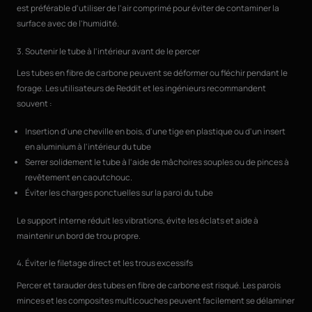
est préférable d'utiliser de l'air comprimé pour éviter de contaminer la
surface avec de l'humidité.
3. Soutenir le tube à l'intérieur avant de le percer
Les tubes en fibre de carbone peuvent se déformer ou fléchir pendant le
forage. Les utilisateurs de Reddit et les ingénieurs recommandent
souvent :
Insertion d'une cheville en bois, d'une tige en plastique ou d'un insert
en aluminium à l'intérieur du tube
Serrer solidement le tube à l'aide de mâchoires souples ou de pinces à
revêtement en caoutchouc.
Éviter les charges ponctuelles sur la paroi du tube
Le support interne réduit les vibrations, évite les éclats et aide à
maintenir un bord de trou propre.
4. Éviter le filetage direct et les trous excessifs
Percer et tarauder des tubes en fibre de carbone est risqué. Les parois
minces et les composites multicouches peuvent facilement se délaminer