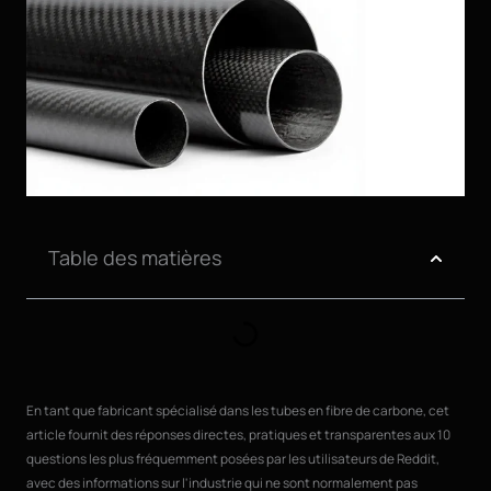
Table des matières
En tant que fabricant spécialisé dans les tubes en fibre de carbone, cet
article fournit des réponses directes, pratiques et transparentes aux 10
questions les plus fréquemment posées par les utilisateurs de Reddit,
avec des informations sur l'industrie qui ne sont normalement pas