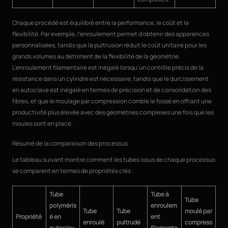
Chaque procédé est équilibré entre la performance, le coût et la
flexibilité. Par exemple, l'enroulement permet d'obtenir des apparences
personnalisées, tandis que la pultrusion réduit le coût unitaire pour les
grands volumes au détriment de la flexibilité de la géométrie.
L'enroulement filamentaire est inégalé lorsqu'un contrôle précis de la
résistance dans un cylindre est nécessaire, tandis que le durcissement
en autoclave est inégalé en termes de précision et de consolidation des
fibres, et que le moulage par compression comble le fossé en offrant une
productivité plus élevée avec des géométries complexes une fois que les
moules sont en place.
Résumé de la comparaison des processus
Le tableau suivant montre comment les tubes issus de chaque processus
se comparent en termes de propriétés clés :
Tube
Tube à
Tube
polyméris
enroulem
Tube
Tube
moulé par
Propriété
é en
ent
enroulé
pultrudé
compress
autoclav
filamenta