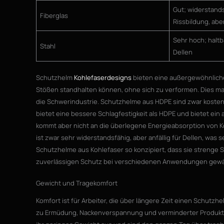
Gut; widerstand
Fiberglas
Rissbildung, abe
Sehr hoch; haltba
Stahl
Dellen
Schutzhelm
Kohlefaserdesigns
bieten eine außergewöhnliche 
Stößen standhalten können, ohne sich zu verformen. Dies ma
die Schwerindustrie. Schutzhelme aus HDPE sind zwar kosten
bietet eine bessere Schlagfestigkeit als HDPE und bietet ein
kommt aber nicht an die überlegene Energieabsorption von Koh
ist zwar sehr widerstandsfähig, aber anfällig für Dellen, was
Schutzhelme aus Kohlefaser so konzipiert, dass sie strenge 
zuverlässigen Schutz bei verschiedenen Anwendungen gewä
Gewicht und Tragekomfort
Komfort ist für Arbeiter, die über längere Zeit einen Schut
zu Ermüdung, Nackenverspannung und verminderter Produktiv