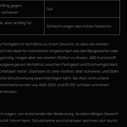
sfähig gegen
Gut
r schwerer
r, aber anfällig für
Schlecht wegen des hohen Gewichts
Festigkeit im Verhältnis zu ihrem Gewicht, so dass sie starken
cht sie ideal für risikoreiche Umgebungen wie das Baugewerbe oder
günstig, neigen aber bei starken Stößen zu Rissen. ABS-Kunststoff
 ausgewogenes Verhältnis zwischen Festigkeit und Erschwinglichkeit,
lefaser heran. Glasfaser ist zwar rissfest, aber schwerer, und Stahl
 seine Schutzwirkung beeinträchtigen kann. Bei Alizn sind unsere
Sicherheitsnormen wie ANSI Z89.1 und EN 397 erfüllen und einen
hrleisten.
zhelm tragen, von entscheidender Bedeutung, da übermäßiges Gewicht
ität führen kann. Schutzhelme aus Kohlefaser zeichnen sich durch