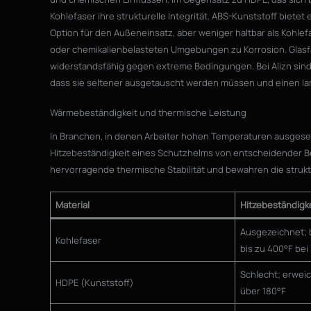
Kohlefaser ihre strukturelle Integrität. ABS-Kunststoff biete
Option für den Außeneinsatz, aber weniger haltbar als Kohlef
oder chemikalienbelasteten Umgebungen zu Korrosion. Glasfas
widerstandsfähig gegen extreme Bedingungen. Bei Alizn sind
dass sie seltener ausgetauscht werden müssen und einen lan
Wärmebeständigkeit und thermische Leistung
In Branchen, in denen Arbeiter hohen Temperaturen ausgesetzt s
Hitzebeständigkeit eines Schutzhelms von entscheidender B
hervorragende thermische Stabilität und bewahren die strukt
Material
Hitzebeständigke
Ausgezeichnet; b
Kohlefaser
bis zu 400°F bei
Schlecht; erweic
HDPE (Kunststoff)
über 180°F