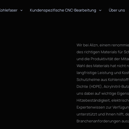
Kohlefaser
Kundenspezifische CNC-Bearbeitung
Über uns
Wir bei Alizn, einem renommie
des richtigen Materials für S
und die Produktivität der Mit
Wahl des Materials hat nicht
langfristige Leistung und Kost
Schutzhelme aus Kohlenstofff
Dichte (HDPE), Acrylnitril-But
uns dabei auf wichtige Eigens
Hitzebeständigkeit, elektrisch
Expertenwissen zur Verfügung
unterstützt und Ihnen hilft, 
Branchenanforderungen aus