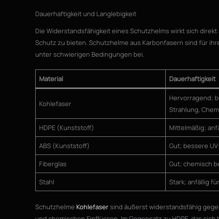
Dauerhaftigkeit und Langlebigkeit
Die Widerstandsfähigkeit eines Schutzhelms wirkt sich direkt
Schutz zu bieten. Schutzhelme aus Karbonfasern sind für ihr
unter schwierigen Bedingungen bei.
Material
Dauerhaftigkeit
Hervorragend; b
Kohlefaser
Strahlung, Chemi
HDPE (Kunststoff)
Mittelmäßig; anf
ABS (Kunststoff)
Gut; bessere UV
Fiberglas
Gut; chemisch b
Stahl
Stark; anfällig f
Schutzhelme
Kohlefaser
sind äußerst widerstandsfähig geg
und chemischen Einflüssen. Im Gegensatz zu HDPE, das sich b