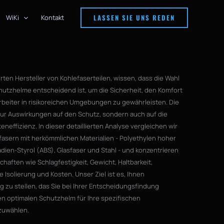
LASSEN SIE UNS REDEN
WiKi
Kontakt
rten Hersteller von Kohlefaserteilen, wissen, dass die Wahl
chutzhelme entscheidend ist, um die Sicherheit, den Komfort
arbeiter in risikoreichen Umgebungen zu gewährleisten. Die
 nur Auswirkungen auf den Schutz, sondern auch auf die
eneffizienz. In dieser detaillierten Analyse vergleichen wir
asern mit herkömmlichen Materialien - Polyethylen hoher
adien-Styrol (ABS), Glasfaser und Stahl - und konzentrieren
chaften wie Schlagfestigkeit, Gewicht, Haltbarkeit,
e Isolierung und Kosten. Unser Ziel ist es, Ihnen
 zu stellen, das Sie bei Ihrer Entscheidungsfindung
den optimalen Schutzhelm für Ihre spezifischen
zuwählen.