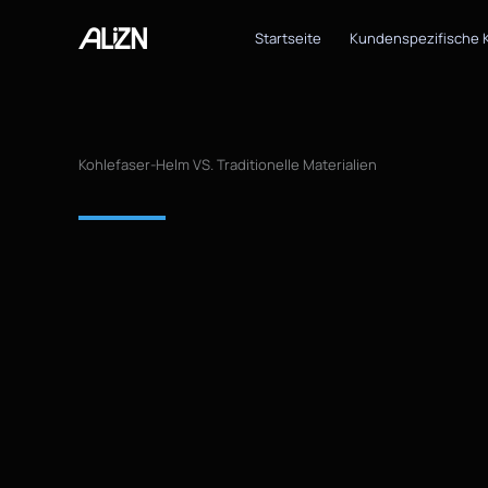
Zum
Inhalt
Startseite
Kundenspezifische 
springen
Kohlefaser-Helm VS. Traditionelle Materialien