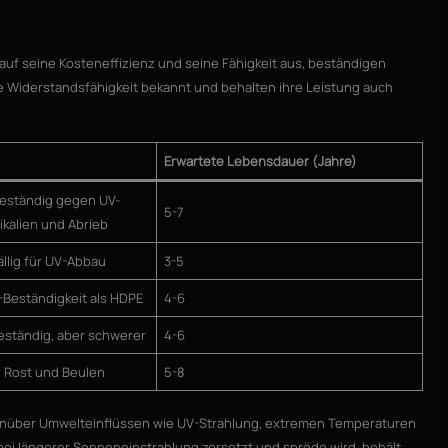
 auf seine Kosteneffizienz und seine Fähigkeit aus, beständigen
e Widerstandsfähigkeit bekannt und behalten ihre Leistung auch
Erwartete Lebensdauer (Jahre)
eständig gegen UV-
5-7
kalien und Abrieb
ällig für UV-Abbau
3-5
-Beständigkeit als HDPE
4-6
eständig, aber schwerer
4-6
ür Rost und Beulen
5-8
enüber Umwelteinflüssen wie UV-Strahlung, extremen Temperaturen
ei längerer Sonneneinstrahlung zersetzt und spröde wird, behält