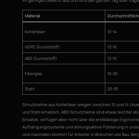
ihr geringes Gewicht aus und sind den ganzen Tag über tragb
Material
Durchschnittlich
Kohlefaser
10-14
HDPE (Kunststoff)
12-16
ABS (Kunststoff)
12-15
Fiberglas
16-20
Stahl
20-30
Schutzhelme aus Kohlefaser wiegen zwischen 10 und 14 Unzen 
und Stahl erheblich. ABS-Schutzhelme sind etwas leichter al
Einsätze, verfügen aber nicht über die erstklassige Ergonomie
Aufhängungssysteme und atmungsaktive Polsterung in uns
und maximalen Komfort für Arbeiter in Branchen wie Bau, B