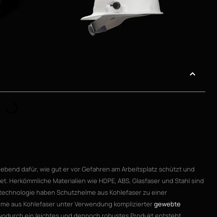
gebend dafür, wie gut er vor Gefahren am Arbeitsplatz schützt und
tet. Herkömmliche Materialien wie HDPE, ABS, Glasfaser und Stahl sind
offtechnologie haben Schutzhelme aus Kohlefaser zu einer
elme aus Kohlefaser unter Verwendung komplizierter
gewebte
odurch ein leichtes und dennoch robustes Produkt entsteht.