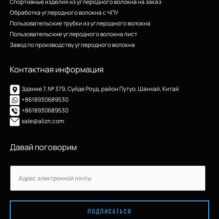
Спортивные изделия из углеродного волокна на заказ
Обработка углеродного волокна с ЧПУ
Пользовательские трубки из углеродного волокна
Пользовательские углеродного волокна лист
Завод по производству углеродного волокна
Контактная информация
Здание 7, № 379, Суйде Роуд, район Путуо, Шанхай, Китай
+8618930689530
+8618930689530
sale@alizn.com
Давай поговорим
Э
Э
л
л
е
е
к
к
т
ПОДПИСАТЬСЯ
т