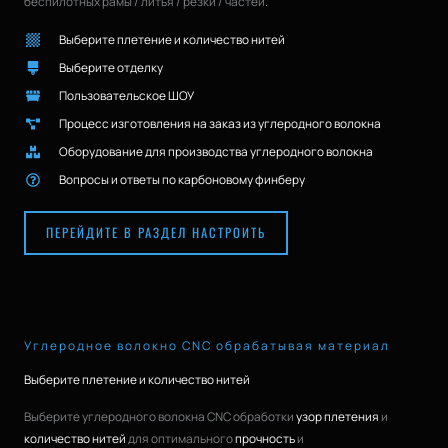
беспилотных рамы / литья / резки / частей.
Выберите плетение и количество нитей
Выберите отделку
Пользовательское ШОУ
Процесс изготовления на заказ из углеродного волокна
Оборудование для производства углеродного волокна
Вопросы и ответы по карбоновому финберу
ПЕРЕЙДИТЕ В РАЗДЕЛ НАСТРОИТЬ
Углеродное волокно CNC обрабатывая материал
Выберите плетение и количество нитей
Выберите углеродного волокна CNC обработки
узор плетения
и
количество нитей
для оптимального
прочность
и