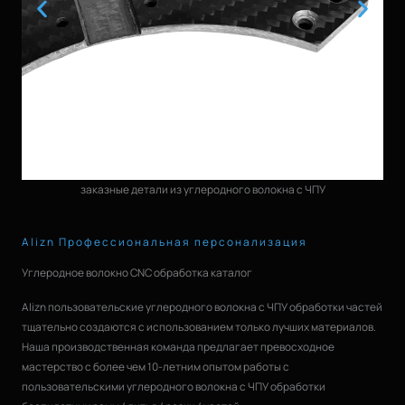
заказные детали из углеродного волокна с ЧПУ
Alizn Профессиональная персонализация
Углеродное волокно CNC обработка каталог
Alizn пользовательские углеродного волокна с ЧПУ обработки частей
тщательно создаются с использованием только лучших материалов.
Наша производственная команда предлагает превосходное
мастерство с более чем 10-летним опытом работы с
пользовательскими углеродного волокна с ЧПУ обработки