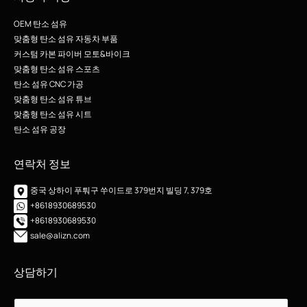
OEM 탄소 섬유
맞춤형 탄소 섬유 자동차 부품
커스텀 카본 파이버 모토&바이크
맞춤형 탄소 섬유 스포츠
탄소 섬유 CNC 가공
맞춤형 탄소 섬유 튜브
맞춤형 탄소 섬유 시트
탄소 섬유 공장
연락처 정보
중국 상하이 푸퉈구 쑤이드로 379번지 빌딩 7, 379호
+8618930689530
+8618930689530
sale@alizn.com
상담하기
이
이