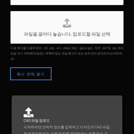
파
일
업
파일을 끌어다 놓습니다,
업로드할 파일 선택
로
드
다음 형식을 사용하세요: .stl, .obj, .wrl, .step(.stp), .iges(.igs), .3mf, .dxf 및 .zip, 최대
파일 크기 100MB(파일당). 목록에 없는 파일 형식이 있는 경우 먼저 문의하여 논의하세
요!
즉시 견적 받기
CAD 파일 업로드
시작하려면 연락처 정보를 입력하고 디자인의 CAD 파일
을 업로드하세요. 이렇게 하면 제작하려는 부품 또는 프