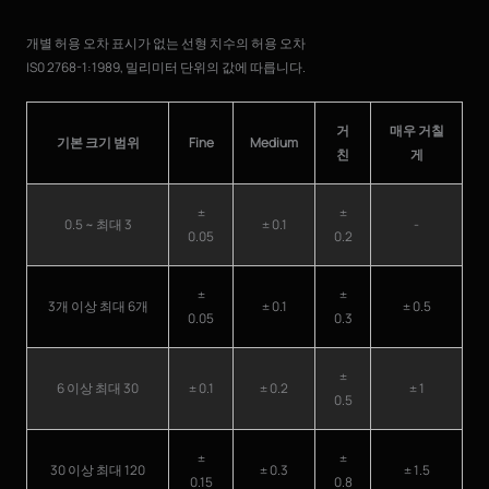
개별 허용 오차 표시가 없는 선형 치수의 허용 오차
IS0 2768-1:1989, 밀리미터 단위의 값에 따릅니다.
거
매우 거칠
기본 크기 범위
Fine
Medium
친
게
±
±
0.5 ~ 최대 3
± 0.1
-
0.05
0.2
±
±
3개 이상 최대 6개
± 0.1
± 0.5
0.05
0.3
±
6 이상 최대 30
± 0.1
± 0.2
± 1
0.5
±
±
30 이상 최대 120
± 0.3
± 1.5
0.15
0.8