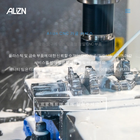
콘
텐
츠
로
건
Alizn CNC 가공 서비스
너
모든 요구에 맞는 맞춤형 정밀 CNC 부품
뛰
기
플라스틱 및 금속 부품에 대한 신뢰할 수 있는 CNC 가공/밀링/선삭/표면 마감
서비스를 받아 필요할 때 제작 및 배송하세요.
유니티 팀은 디자인 및 프로토타입 제작부터 전체 생산에 이르기까지 귀사의
제품이 완성될 수 있도록 도와드립니다.
프로젝트에 대해 알려주세요