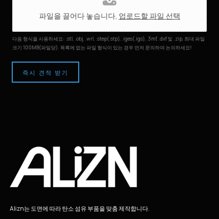
업
파일을 끌어다 놓습니다,
업로드할 파일 선택
로
드
다음 형식을 사용하세요: .stl, .obj, .wrl, .step(.stp), .iges(.igs), .3mf, .dxf 및 .zip, 최대 파일
크기 100MB(파일당). 목록에 없는 파일 형식이 있는 경우 먼저 문의하여 논의하세요!
즉시 견적 받기
Alizn는 도면에 따라 탄소 섬유 부품을 맞춤 제작합니다.