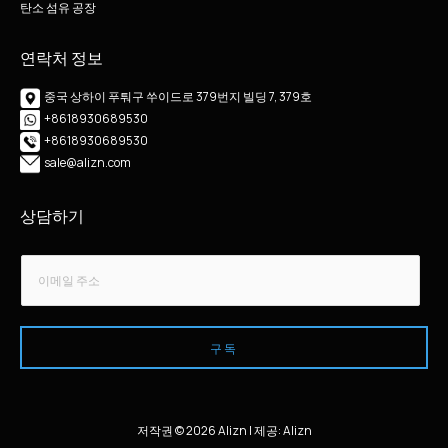
탄소 섬유 공장
연락처 정보
중국 상하이 푸퉈구 쑤이드로 379번지 빌딩 7, 379호
+8618930689530
+8618930689530
sale@alizn.com
상담하기
*
이
이
메
메
일
일
*
이
구독
메
일
저작권 © 2026 Alizn | 제공: Alizn