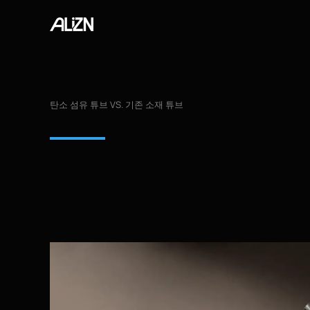
콘
텐
츠
로
건
너
탄소 섬유 튜브 VS. 기존 소재 튜브
뛰
기