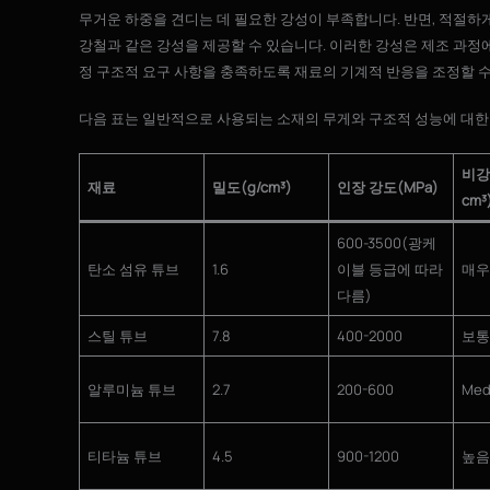
무거운 하중을 견디는 데 필요한 강성이 부족합니다. 반면, 적절하
강철과 같은 강성을 제공할 수 있습니다. 이러한 강성은 제조 과
정 구조적 요구 사항을 충족하도록 재료의 기계적 반응을 조정할 수
다음 표는 일반적으로 사용되는 소재의 무게와 구조적 성능에 대한
비강
재료
밀도(g/cm³)
인장 강도(MPa)
cm³
600-3500(광케
탄소 섬유 튜브
1.6
이블 등급에 따라
매우
다름)
스틸 튜브
7.8
400-2000
보통
알루미늄 튜브
2.7
200-600
Med
티타늄 튜브
4.5
900-1200
높음