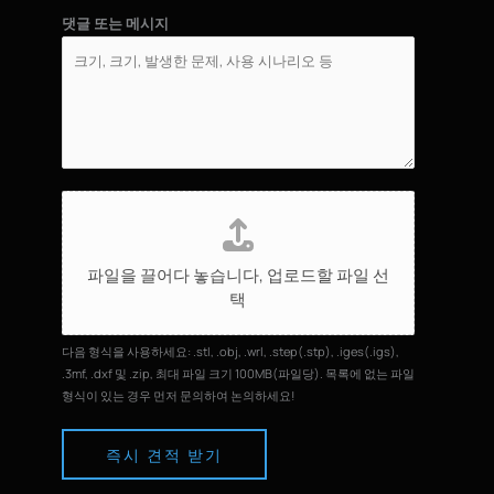
댓글 또는 메시지
파
일
업
파일을 끌어다 놓습니다,
업로드할 파일 선
로
택
드
다음 형식을 사용하세요: .stl, .obj, .wrl, .step(.stp), .iges(.igs),
.3mf, .dxf 및 .zip, 최대 파일 크기 100MB(파일당). 목록에 없는 파일
형식이 있는 경우 먼저 문의하여 논의하세요!
즉시 견적 받기