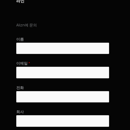
라인
Alizn에 문의
이름
이메일
*
전화
회사