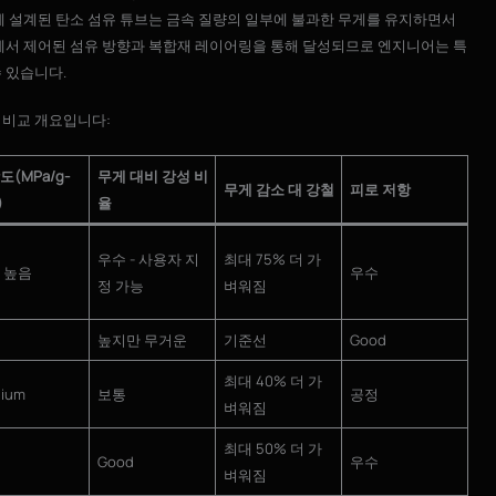
게 설계된 탄소 섬유 튜브는 금속 질량의 일부에 불과한 무게를 유지하면서
정에서 제어된 섬유 방향과 복합재 레이어링을 통해 달성되므로 엔지니어는 특
 있습니다.
 비교 개요입니다:
도(MPa/g-
무게 대비 강성 비
무게 감소 대 강철
피로 저항
)
율
우수 - 사용자 지
최대 75% 더 가
 높음
우수
정 가능
벼워짐
높지만 무거운
기준선
Good
최대 40% 더 가
ium
보통
공정
벼워짐
최대 50% 더 가
Good
우수
벼워짐