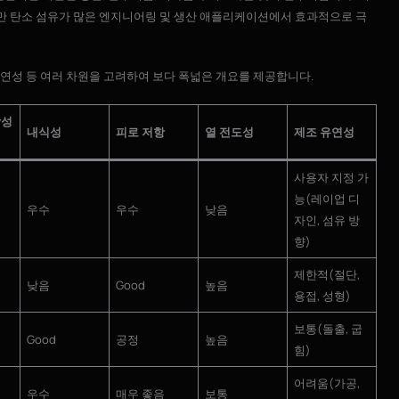
지만 탄소 섬유가 많은 엔지니어링 및 생산 애플리케이션에서 효과적으로 극
조 유연성 등 여러 차원을 고려하여 보다 폭넓은 개요를 제공합니다.
강성
내식성
피로 저항
열 전도성
제조 유연성
사용자 지정 가
능(레이업 디
우수
우수
낮음
자인, 섬유 방
향)
제한적(절단,
낮음
Good
높음
용접, 성형)
보통(돌출, 굽
Good
공정
높음
힘)
어려움(가공,
우수
매우 좋음
보통