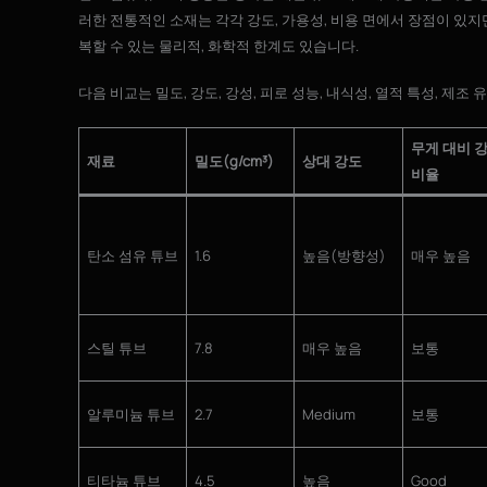
러한 전통적인 소재는 각각 강도, 가용성, 비용 면에서 장점이 있
복할 수 있는 물리적, 화학적 한계도 있습니다.
다음 비교는 밀도, 강도, 강성, 피로 성능, 내식성, 열적 특성, 제
무게 대비 
재료
밀도(g/cm³)
상대 강도
비율
탄소 섬유 튜브
1.6
높음(방향성)
매우 높음
스틸 튜브
7.8
매우 높음
보통
알루미늄 튜브
2.7
Medium
보통
티타늄 튜브
4.5
높음
Good