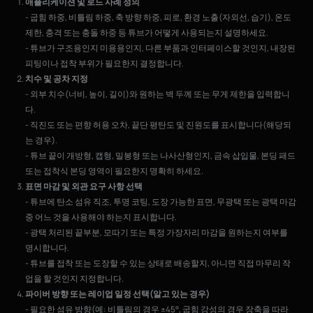
애플리케이션 및 로드 사례 정의
- 굽힘 하중, 비틀림 하중, 축 방향 하중, 피로, 환경 노출(자외선, 습기), 온도
제한, 충격 또는 충돌 하중 등 튜브가 어떻게 사용되는지 설명하세요.
- 튜브가 구조용인지 미용용인지, 다른 부품과 인터페이스할 것인지, 내장된
피팅이나 접착 부위가 필요한지 결정합니다.
치수 및 공차 지정
- 외부 치수(너비, 높이, 길이)와 원하는 벽 두께 또는 무게 제한을 입력합니
다.
- 직진도 또는 편향 허용 오차, 끝단 평탄도 및 진원도를 표시합니다(해당되
는 경우).
- 튜브 끝이 개방형, 캡형, 밀봉형 또는 나사산형인지, 금속 삽입물, 본딩 패드
또는 접착식 본딩 영역이 필요한지 명확히 하세요.
표면 마감 및 외관 요구 사항 선택
- 튜브에 탄소 섬유 직조, 투명 코팅, 도장 가능한 표면, 무광택 또는 광택 마감
중 어느 것을 사용해야 하는지 표시합니다.
- 광택 처리된 끝부분, 모따기 또는 특정 가장자리 마감을 원하는지 여부를
명시합니다.
- 튜브를 접착 또는 도장할 수 있는 상태로 배송할지, 아니면 직접 마무리 작
업을 할 것인지 지정합니다.
파이버 방향 또는 레이업 일정 선택(알고 있는 경우)
- 필요한 섬유 방향(예: 비틀림의 경우 ±45°, 굽힘 강성의 경우 장축을 따라