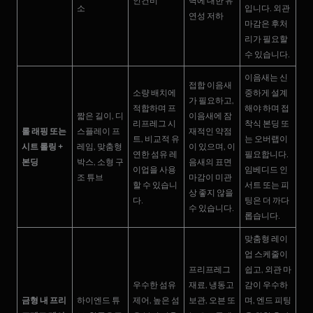
인건비
벽에 대한 유
소
입니다. 외관
연성 저하
마감은 후처
리가 필요할
수 있습니다.
이음새는 신
접합 이음새
소량 배치에
중하게 설계
가 필요하고,
적합하며 프
해야 하며 접
짧은 길이, 디
이음새에 잠
리프레그 시
착식 본딩 또
롤 래핑 또는
스플레이 프
재적인 약점
트, 비교적 유
는 오버랩이
시트 롤링 +
레임, 맞춤형
이 있으며, 이
연한 섬유 레
필요합니다.
본딩
박스, 소형 구
음새의 표면
이업을 사용
임베디드 인
조 튜브
마감이 미관
할 수 있습니
서트 또는 피
상 좋지 않을
다.
팅은 더 까다
수 있습니다.
롭습니다.
맞춤형 레이
업 스케줄이
프리프레그
쉽고, 외관 마
우수한 섬유
재료, 냉동고
감이 우수하
금형 내 프리
하이엔드 튜
제어, 높은 섬
보관, 오븐 또
며, 엔드 피팅