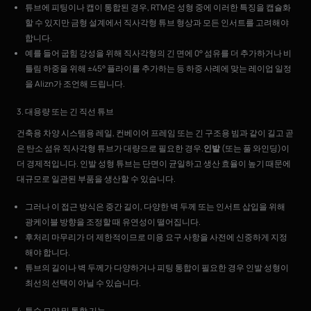
튜브에 피팅이나 캡이 통합된 경우, RTM은 성형 중에 이러한 특징을 캡슐화
할 수 있지만 금형 설계에서 직사각형 튜브 형상과 모든 인서트를 고려해야
합니다.
예를 들어 굽힘 강성을 위해 직사각형의 긴 면에 0° 섬유를 더 추가하거나 비
틀림 하중을 위해 ±45° 플라이를 추가하는 등 하중 사례에 맞는 레이업 일정
을 Alizn가 조언해 드립니다.
3. 대용량 또는 긴 직선 튜브
건축용 차양 시스템용 레일, 컨베이어 프레임 또는 긴 구조용 빔과 같이 길고 곧
은 탄소 섬유 직사각형 튜브가 대량으로 필요한 경우.
인발
(또는 풀 와인딩)이
더 경제적입니다. 인발 성형 튜브는 단면이 균일하고 생산 효율이 높기 때문에
대규모로 일관된 부품을 생산할 수 있습니다.
그러나 이 접근 방식은 중간 길이, 다양한 벽 두께 또는 인서트 삽입을 위해
광케이블 방향을 조정할 때 유연성이 떨어집니다.
후처리 마무리가 더 제한적이므로 미용 요구 사항을 사전에 신중하게 지정
해야 합니다.
튜브의 길이나 벽 두께가 다양하거나 피팅 통합이 필요한 경우 인발 성형이
최선의 선택이 아닐 수 있습니다.
4. 특수 모양 및 통합 기능