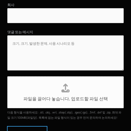
회사
댓글 또는 메시지
파
일
업
파일을 끌어다 놓습니다,
업로드할 파일 선택
로
드
다음 형식을 사용하세요: .stl, .obj, .wrl, .step(.stp), .iges(.igs), .3mf, .dxf 및 .zip, 최대 파
일 크기 100MB(파일당). 목록에 없는 파일 형식이 있는 경우 먼저 문의하여 논의하세요!