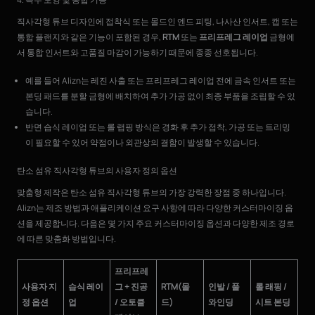
직사각형 튜브 디자인에 접착식 또는 몰드인 엔드 피팅, 나사산 인서트, 캡 또는
통합 플랜지와 같은 기능이 포함된 경우,
RTM
또는
프리프레그 레이업
금형에
서 통합 인서트와 고품질 마감이 가능하기 때문에 종종 선호됩니다.
예를 들어 Alizn는 레진 사출 또는 프리프레그 레이업 전에 금속 인서트 또는
본딩 패드를 분할 금형에 배치하여 추가 가공 없이 최종 부품을 조립할 수 있
습니다.
반면 습식 레이업 또는 롤 랩핑 방식은 경화 후 추가 접착, 가공 또는 트리밍
이 필요할 수 있어 약점이나 외관상의 결함이 발생할 수 있습니다.
탄소 섬유 직사각형 튜브의 사용자 정의 옵션
맞춤형 제작은 탄소 섬유 직사각형 튜브의 가장 강력한 장점 중 하나입니다.
Alizn는 제조 방법과 애플리케이션 요구 사항에 따라 다양한 커스터마이징 옵
션을 제공합니다. 다음은 몇 가지 주요 커스터마이징 옵션과 다양한 제조 경로
에 따른 맞춤화 방법입니다.
프리프레
사용자 지
습식 레이
그 + 진공
RTM(몰
인발 / 풀
롤 래핑 /
정 옵션
업
/ 오토클
드)
와인딩
시트 본딩