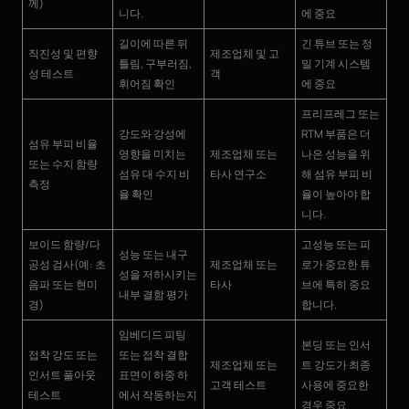
께)
니다.
에 중요
길이에 따른 뒤
긴 튜브 또는 정
직진성 및 편향
제조업체 및 고
틀림, 구부러짐,
밀 기계 시스템
성 테스트
객
휘어짐 확인
에 중요
프리프레그 또는
강도와 강성에
RTM 부품은 더
섬유 부피 비율
영향을 미치는
제조업체 또는
나은 성능을 위
또는 수지 함량
섬유 대 수지 비
타사 연구소
해 섬유 부피 비
측정
율 확인
율이 높아야 합
니다.
보이드 함량/다
고성능 또는 피
성능 또는 내구
공성 검사(예: 초
제조업체 또는
로가 중요한 튜
성을 저하시키는
음파 또는 현미
타사
브에 특히 중요
내부 결함 평가
경)
합니다.
임베디드 피팅
본딩 또는 인서
접착 강도 또는
또는 접착 결합
제조업체 또는
트 강도가 최종
인서트 풀아웃
표면이 하중 하
고객 테스트
사용에 중요한
테스트
에서 작동하는지
경우 중요