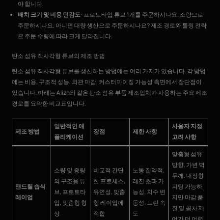
야 합니다.
배치 크기 및 비용 민감도
: 프로토타입 튜브 1개를 주문하시나요, 소량으로
주문하시나요, 아니면 대량 생산으로 주문하시나요? 제조 경로와 툴링 전략
은 주문 수량에 따라 크게 달라집니다.
탄소 섬유 직사각형 튜브의 제조 방법
탄소 섬유 직사각형 튜브를 생산하는 방법에는 여러 가지가 있습니다. 각 방법
에는 비용, 구조적 성능, 외관 마감, 커스터마이징 가능성 측면에서 장단점이
있습니다. 아래는 Alizn와 같은 탄소 섬유 부품 제조업체가 사용하는 주요 제조
경로를 요약한 비교표입니다.
일반적인 애
사용자 지정
제조 방법
장점
제한 사항
플리케이션
고려 사항
맞춤형 섬유
방향, 가변 벽
소량 및 중량
비교적 간단
노동 집약적,
두께, 내장형
의 구조용 튜
한 프로세스,
레진 초과 가
맨드릴 습식
피팅 가능하
브, 프로토타
유연성, 맞춤
능성, 치수 변
레이업
지만 마감 품
입, 맞춤형 형
형 레이업에
동성, 느린 속
질 및 공차 제
상
적합
도
어가 더 어렵