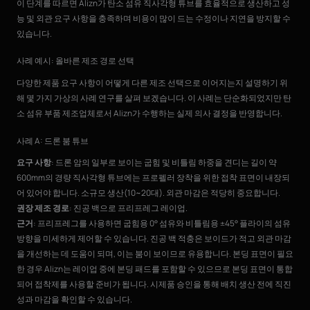
이 단계를 따르면 Alizn가 탄소 섬유 직사각형 튜브를 효율적으로 생산하고 성
능 및 외관 요구 사항을 충족하며 비용이 많이 드는 수정이나 지연을 방지할 수
있습니다.
사례 예시: 올바른 제조 경로 선택
다양한 제품 요구 사항이 어떻게 다른 제조 선택으로 이어지는지 설명하기 위
해 몇 가지 가상의 사례 연구를 살펴 보겠습니다. 이 사례는 단순화되었지만 탄
소 섬유 부품 제조업체로서 Alizn가 수행하는 실제 의사 결정을 반영합니다.
사례 A: 드론 붐 튜브
요구 사항
: 드론 암의 일부로 보이는 굽힘 및 비틀림 하중을 견디는 길이 약
600mm의 경량 직사각형 튜브에는 프로펠러 장착을 위한 접착 표면이 내장되
어 있어야 합니다. 소규모 생산(10~20대). 외관 마감은 적당히 중요합니다.
권장 제조 경로
: 진공 백으로 프리프레그 레이업.
근거
: 프리프레그를 사용하면 굽힘용 0° 섬유와 비틀림용 ±45° 플라이의 섬유
방향을 미세하게 제어할 수 있습니다. 진공 백 적충은 보이드가 적고 외관 마감
을 개선하는 데 도움이 되며, 이는 붐이 보이므로 유용합니다. 본딩 표면이 필요
한 경우 Alizn는 레이업 중에 본딩 패드를 포함할 수 있으므로 본딩 표면이 통합
되어 접착제를 사용할 준비가 됩니다. 시제품 승인을 통해 배치 생산 전에 직진
성과 마감을 확인할 수 있습니다.