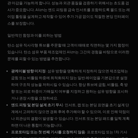
관 마감을 가능하게 합니다. 성능과 외관 품질을 검증하기 위해서는 초도품 검
사가 중요합니다. Alizn는 엔드 피팅용 금속 인서트를 포함하도록 몰드 또는 레
이업 툴링을 설계하고 제작할 수 있어 추가 가공 없이도 적절한 본딩 인터페이
스를 보장합니다.
일반적인 함정과 이를 피하는 방법
탄소 섬유 직사각형 튜브를 주문할 때 고객이 때때로 직면하는 몇 가지 함정이
있습니다. 탄소 섬유 부품 제조업체인 Alizn는 그간의 경험을 바탕으로 이러한
문제를 피할 수 있는 방법을 추천합니다:
광케이블 방향 미지정
: 섬유 방향을 명확하게 지정하지 않으면 제조업체는
굽힘 또는 비틀림 하중에 최적화되지 않는 일반 레이업을 기본값으로 설정
하여 구조적 성능을 저하시킬 수 있습니다. 항상 튜브에 굽힘, 비틀림, 축 방
향 또는 피로 하중이 가해질지 여부를 지정하고 원하는 섬유 방향을 표시하
거나 권장 사항을 요청하세요.
엔드 피팅 및 본딩 설계 초기 무시
: 인서트, 캡 또는 본딩 표면을 초기 설계 단
계에서 고려하지 않으면 경화 후에 추가해야 할 수 있으며, 이로 인해 약점이
나 외관상의 결함이 발생할 수 있습니다. 인서트 또는 본딩 패드를 일찍 계획
하면 더 나은 통합이 가능합니다.
프로토타입 또는 첫 번째 기사를 요청하지 않음
: 프로토타입 또는 1차 기사