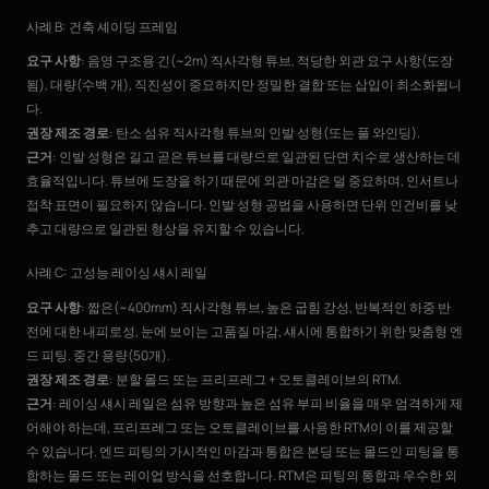
사례 B: 건축 셰이딩 프레임
요구 사항
: 음영 구조용 긴(~2m) 직사각형 튜브, 적당한 외관 요구 사항(도장
됨), 대량(수백 개), 직진성이 중요하지만 정밀한 결합 또는 삽입이 최소화됩니
다.
권장 제조 경로
: 탄소 섬유 직사각형 튜브의 인발 성형(또는 풀 와인딩).
근거
: 인발 성형은 길고 곧은 튜브를 대량으로 일관된 단면 치수로 생산하는 데
효율적입니다. 튜브에 도장을 하기 때문에 외관 마감은 덜 중요하며, 인서트나
접착 표면이 필요하지 않습니다. 인발 성형 공법을 사용하면 단위 인건비를 낮
추고 대량으로 일관된 형상을 유지할 수 있습니다.
사례 C: 고성능 레이싱 섀시 레일
요구 사항
: 짧은(~400mm) 직사각형 튜브, 높은 굽힘 강성, 반복적인 하중 반
전에 대한 내피로성, 눈에 보이는 고품질 마감, 섀시에 통합하기 위한 맞춤형 엔
드 피팅. 중간 용량(50개).
권장 제조 경로
: 분할 몰드 또는 프리프레그 + 오토클레이브의 RTM.
근거
: 레이싱 섀시 레일은 섬유 방향과 높은 섬유 부피 비율을 매우 엄격하게 제
어해야 하는데, 프리프레그 또는 오토클레이브를 사용한 RTM이 이를 제공할
수 있습니다. 엔드 피팅의 가시적인 마감과 통합은 본딩 또는 몰드인 피팅을 통
합하는 몰드 또는 레이업 방식을 선호합니다. RTM은 피팅의 통합과 우수한 외