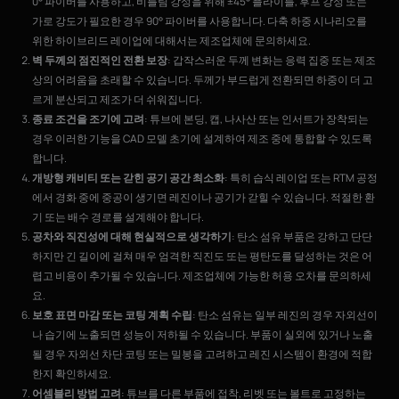
0° 파이버를 사용하고, 비틀림 강성을 위해 ±45° 플라이를, 후프 강성 또는
가로 강도가 필요한 경우 90° 파이버를 사용합니다. 다축 하중 시나리오를
위한 하이브리드 레이업에 대해서는 제조업체에 문의하세요.
벽 두께의 점진적인 전환 보장
: 갑작스러운 두께 변화는 응력 집중 또는 제조
상의 어려움을 초래할 수 있습니다. 두께가 부드럽게 전환되면 하중이 더 고
르게 분산되고 제조가 더 쉬워집니다.
종료 조건을 조기에 고려
: 튜브에 본딩, 캡, 나사산 또는 인서트가 장착되는
경우 이러한 기능을 CAD 모델 초기에 설계하여 제조 중에 통합할 수 있도록
합니다.
개방형 캐비티 또는 갇힌 공기 공간 최소화
: 특히 습식 레이업 또는 RTM 공정
에서 경화 중에 중공이 생기면 레진이나 공기가 갇힐 수 있습니다. 적절한 환
기 또는 배수 경로를 설계해야 합니다.
공차와 직진성에 대해 현실적으로 생각하기
: 탄소 섬유 부품은 강하고 단단
하지만 긴 길이에 걸쳐 매우 엄격한 직진도 또는 평탄도를 달성하는 것은 어
렵고 비용이 추가될 수 있습니다. 제조업체에 가능한 허용 오차를 문의하세
요.
보호 표면 마감 또는 코팅 계획 수립
: 탄소 섬유는 일부 레진의 경우 자외선이
나 습기에 노출되면 성능이 저하될 수 있습니다. 부품이 실외에 있거나 노출
될 경우 자외선 차단 코팅 또는 밀봉을 고려하고 레진 시스템이 환경에 적합
한지 확인하세요.
어셈블리 방법 고려
: 튜브를 다른 부품에 접착, 리벳 또는 볼트로 고정하는