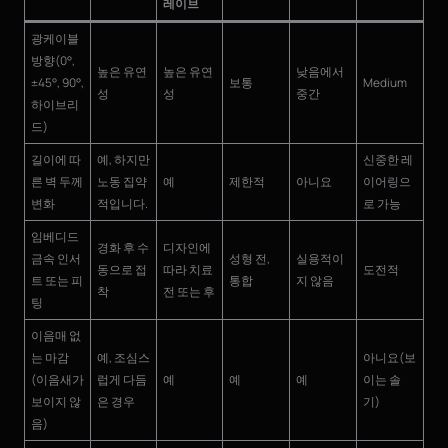
레이브
광케이블
방향(0°,
높은 유연
높은 유연
낮음에서
±45°, 90°,
보통
Medium
성
성
중간
하이브리
드)
길이에 따
예, 하지만
신중한 레
른 벽 두께
노동 집약
예
제한적
아니요
이어링으
변화
적입니다.
로 가능
임베디드
경화 후 수
디자인에
금속 인서
성형 전,
실용적이
동으로 접
따라 치료
도전적
트 또는 피
통합
지 않음
착
전 또는 후
팅
이음매 없
는 마감
예, 조심스
아니요(보
(이음새가
럽게 다듬
예
예
예
이는 솔
보이지 않
은 경우
기)
음)