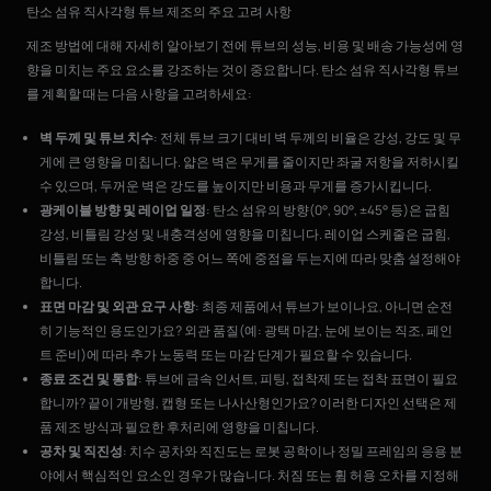
탄소 섬유 직사각형 튜브 제조의 주요 고려 사항
제조 방법에 대해 자세히 알아보기 전에 튜브의 성능, 비용 및 배송 가능성에 영
향을 미치는 주요 요소를 강조하는 것이 중요합니다. 탄소 섬유 직사각형 튜브
를 계획할 때는 다음 사항을 고려하세요:
벽 두께 및 튜브 치수
: 전체 튜브 크기 대비 벽 두께의 비율은 강성, 강도 및 무
게에 큰 영향을 미칩니다. 얇은 벽은 무게를 줄이지만 좌굴 저항을 저하시킬
수 있으며, 두꺼운 벽은 강도를 높이지만 비용과 무게를 증가시킵니다.
광케이블 방향 및 레이업 일정
: 탄소 섬유의 방향(0°, 90°, ±45° 등)은 굽힘
강성, 비틀림 강성 및 내충격성에 영향을 미칩니다. 레이업 스케줄은 굽힘,
비틀림 또는 축 방향 하중 중 어느 쪽에 중점을 두는지에 따라 맞춤 설정해야
합니다.
표면 마감 및 외관 요구 사항
: 최종 제품에서 튜브가 보이나요, 아니면 순전
히 기능적인 용도인가요? 외관 품질(예: 광택 마감, 눈에 보이는 직조, 페인
트 준비)에 따라 추가 노동력 또는 마감 단계가 필요할 수 있습니다.
종료 조건 및 통합
: 튜브에 금속 인서트, 피팅, 접착제 또는 접착 표면이 필요
합니까? 끝이 개방형, 캡형 또는 나사산형인가요? 이러한 디자인 선택은 제
품 제조 방식과 필요한 후처리에 영향을 미칩니다.
공차 및 직진성
: 치수 공차와 직진도는 로봇 공학이나 정밀 프레임의 응용 분
야에서 핵심적인 요소인 경우가 많습니다. 처짐 또는 휨 허용 오차를 지정해