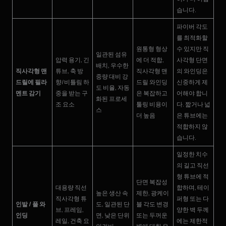
습니다.
파이버 각도
를 최적화할
원통형 형상
수 있지만 직
일관된 섬유
압력 용기, 긴
에 더 적합,
사각형 단면
배치, 우수한
직사각형 맨
튜브, 축 방
직사각형 맨
의 와인딩은
중량 대비 강
드릴에 필라
향/비틀림 하
드릴 와인딩
신중하게 제
도 비율, 자동
멘트 감기
중을 받는 구
은 복잡하고
어해야 합니
화된 프로세
조 요소
툴링 비용이
다. 짧거나 넓
스
더 높음
은 튜브에는
적합하지 않
습니다.
일정한 치수
의 길고 직선
형 튜브에 적
단면 복잡성
대용량 직선
합하며, 테이
높은 생산 속
제한, 광케이
직사각형 튜
퍼형 또는 다
인발 / 풀 와
도, 일관된 단
블 각도 변경
브, 프레임,
양한 벽 두께
인딩
면, 낮은 단위
또는 두꺼운
레일, 건축 요
에는 제한적