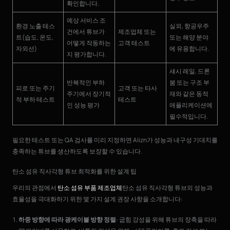
확인합니다.
예상 서비스 조
환경 노출 테스
실외, 항공우주
건에서 튜브가
제조업체 또는
트(습도, 온도,
또는 해양 분야
어떻게 작동하는
고객 테스트
자외선)
에 유용합니다.
지 평가합니다.
섀시 레일, 드론
반복적인 부하
붐 또는 구조 부
피로 또는 주기
고객 또는 타사
주기에서 장기적
재와 같은 동적
적 부하 테스트
테스트
인 성능 평가
애플리케이션에
필수적입니다.
필요한 테스트 또는 QA 검사를 미리 지정하면 Alizn가 성능과 내구성 기대치를
충족하는 튜브를 생산하도록 보장할 수 있습니다.
탄소 섬유 직사각형 튜브 최적화를 위한 설계 팁
우리의 관점에서
탄소 섬유 부품 제조업체
탄소 섬유 직사각형 튜브의 성능과
효율성을 극대화하기 위한 몇 가지 설계 권장 사항을 소개합니다:
하중 방향에 따라 광케이블 방향 정렬
: 굽힘 강성을 위해 튜브의 장축을 따라