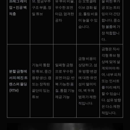
프레그 레이
브, 항공우주
유 부피 비율,
는 오토클레
을 위한 후가
업 + 진공 백
구조 부품, 정
우수한 표면
이브 경화 필
공 또는 트리
적충
밀 튜브
마감, 엄격한
요, 툴링 비용
밍이 더 간단
공차
이 높을 수 있
합니다. 중소
습니다.
형 볼륨에 가
장 적합합니
다.
금형은 직사
각형 튜브 형
금형 비용이
상에 맞게 설
기능이 통합
밀폐형 금형
상당하고, 섬
계되어야 하
분할 금형에
된 튜브, 중간
으로 우수한
유 방향 변경
며, 내부 피처
서의 레진 트
용량 생산, 캡
표면 마감, 반
에 대한 유연
또는 인서트
랜스퍼 몰딩
또는 장착된
복 가능한 품
성이 떨어지
를 미리 배치
(RTM)
끝단이 있는
질, 통합 기능
며, 벽 두께
할 수 있습니
튜브
제공 가능
범위가 제한
다. 섬유 방향
적입니다.
은 다소 제한
적입니다.