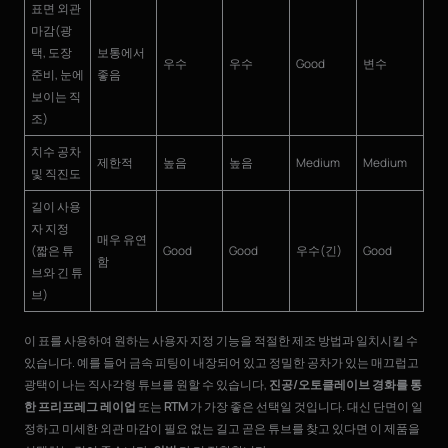
표면 외관
마감(광
택, 도장
보통에서
우수
우수
Good
변수
준비, 눈에
좋음
보이는 직
조)
치수 공차
제한적
높음
높음
Medium
Medium
및 직진도
길이 사용
자 지정
매우 유연
(짧은 튜
Good
Good
우수(긴)
Good
함
브와 긴 튜
브)
이 표를 사용하여 원하는 사용자 지정 기능을 적절한 제조 방법과 일치시킬 수
있습니다. 예를 들어 금속 피팅이 내장되어 있고 정밀한 공차가 있는 매끄럽고
광택이 나는 직사각형 튜브를 원할 수 있습니다,
진공/오토클레이브 경화를 통
한 프리프레그 레이업
또는
RTM
가 가장 좋은 선택일 것입니다. 대신 단면이 일
정하고 미세한 외관 마감이 필요 없는 길고 곧은 튜브를 찾고 있다면 이 제품을