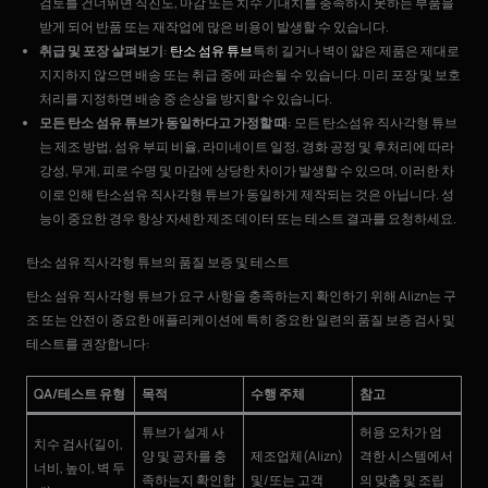
검토를 건너뛰면 직진도, 마감 또는 치수 기대치를 충족하지 못하는 부품을
받게 되어 반품 또는 재작업에 많은 비용이 발생할 수 있습니다.
취급 및 포장 살펴보기
:
탄소 섬유 튜브
특히 길거나 벽이 얇은 제품은 제대로
지지하지 않으면 배송 또는 취급 중에 파손될 수 있습니다. 미리 포장 및 보호
처리를 지정하면 배송 중 손상을 방지할 수 있습니다.
모든 탄소 섬유 튜브가 동일하다고 가정할 때
: 모든 탄소섬유 직사각형 튜브
는 제조 방법, 섬유 부피 비율, 라미네이트 일정, 경화 공정 및 후처리에 따라
강성, 무게, 피로 수명 및 마감에 상당한 차이가 발생할 수 있으며, 이러한 차
이로 인해 탄소섬유 직사각형 튜브가 동일하게 제작되는 것은 아닙니다. 성
능이 중요한 경우 항상 자세한 제조 데이터 또는 테스트 결과를 요청하세요.
탄소 섬유 직사각형 튜브의 품질 보증 및 테스트
탄소 섬유 직사각형 튜브가 요구 사항을 충족하는지 확인하기 위해 Alizn는 구
조 또는 안전이 중요한 애플리케이션에 특히 중요한 일련의 품질 보증 검사 및
테스트를 권장합니다:
QA/테스트 유형
목적
수행 주체
참고
튜브가 설계 사
허용 오차가 엄
치수 검사(길이,
양 및 공차를 충
제조업체(Alizn)
격한 시스템에서
너비, 높이, 벽 두
족하는지 확인합
및/또는 고객
의 맞춤 및 조립