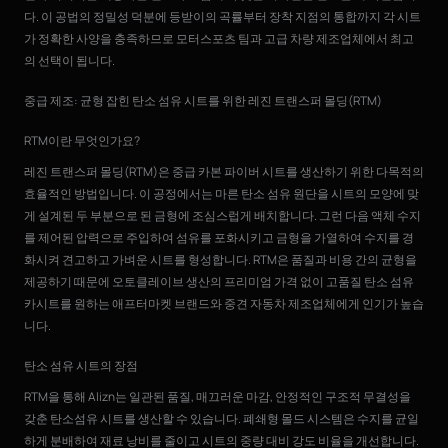
다. 이 공법의 정밀성 덕분에 등받이의 곡률부터 장착 지점의 통합까지 각 시트
가 정확한 사양을 충족하므로 모터스포츠 팀과 고급 차량 제조업체에서 최고
의 선택이 됩니다.
중급 제조: 균형 잡힌 탄소 섬유 시트를 위한 레진 트랜스퍼 몰딩(RTM)
RTM이란 무엇인가요?
레진 트랜스퍼 몰딩(RTM)은 중급 카본 파이버 시트를 생산하기 위한 다목적의
효율적인 방법입니다. 이 공정에서는 마른 탄소 섬유 원단을 시트의 모양에 맞
게 설계된 두 부분으로 된 금형에 조심스럽게 배치합니다. 그런 다음 액체 수지
를 제어된 압력으로 주입하여 섬유를 포화시키고 금형을 가열하여 수지를 경
화시켜 견고하고 가벼운 시트를 형성합니다. RTM은 품질과 비용 간의 균형을
제공하기 때문에 오토클레이브 생산의 프리미엄 가격 없이 고품질 탄소 섬유
카시트를 원하는 애프터마켓 브랜드와 중견 자동차 제조업체에게 인기가 높습
니다.
탄소 섬유 시트의 장점
RTM을 통해 Alizn는 일관된 품질, 매끄러운 마감, 안정적인 구조적 무결성을
갖춘 탄소섬유 시트를 생산할 수 있습니다. 폐쇄형 몰드 시스템은 수지를 균일
하게 분배하여 재료 낭비를 줄이고 시트의 중량 대비 강도 비율을 개선합니다.