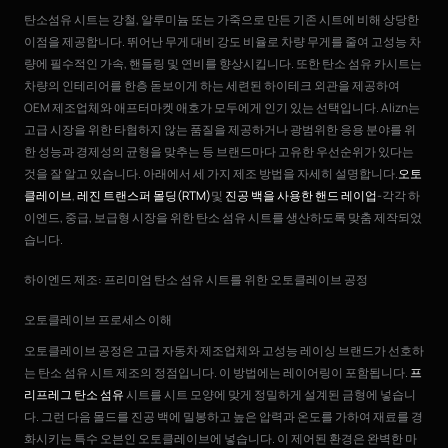
탄소섬유 시트는 강철, 알루미늄 또는 가죽으로 만든 기존 시트에 비해 상당한
이점을 제공합니다. 뛰어난 무게 대비 강도 비율로 차량 무게를 줄여 고성능 차
량에 필수적인 가속, 핸들링 및 연비를 향상시킵니다. 또한 탄소 섬유 카시트는
차량의 인테리어를 한층 돋보이게 하는 세련된 하이테크 외관을 제공하여
OEM 제조업체와 애프터마켓 애호가 모두에게 인기 있는 선택입니다. Alizn는
고급 시장을 위한 타협하지 않는 품질을 제공하거나 광범위한 응용 분야를 위
한 성능과 경제성의 균형을 맞추는 등 브랜드마다 고유한 우선순위가 있다는
것을 잘 알고 있습니다. 아래에서 세 가지 제조 방법을 자세히 설명합니다.
오토
클레이브
,
레진 트랜스퍼 몰딩(RTM)
및
진공 백을 사용한 핸드 레이업
-각각 하
이엔드, 중급, 보급형 시장을 위한 탄소 섬유 시트를 생산하도록 맞춤 제작되었
습니다.
하이엔드 제조: 프리미엄 탄소 섬유 시트를 위한 오토클레이브 공정
오토클레이브 프로세스 이해
오토클레이브 공정은 고급 자동차 제조업체와 고성능 레이싱 브랜드가 선호하
는 탄소 섬유 시트 제조의 정점입니다. 이 방법에는 레이어링이 포함됩니다.
프
리프레그 탄소 섬유
시트를 시트 모양에 맞게 정밀하게 설계된 금형에 넣습니
다. 그런 다음 몰드를 진공 백에 밀봉하고 높은 압력과 온도를 가하여 재료를 경
화시키는 특수 오븐인 오토클레이브에 넣습니다. 이 제어된 환경은 완벽한 마