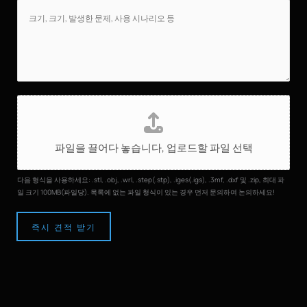
파
일
업
파일을 끌어다 놓습니다,
업로드할 파일 선택
로
드
다음 형식을 사용하세요: .stl, .obj, .wrl, .step(.stp), .iges(.igs), .3mf, .dxf 및 .zip, 최대 파
일 크기 100MB(파일당). 목록에 없는 파일 형식이 있는 경우 먼저 문의하여 논의하세요!
즉시 견적 받기