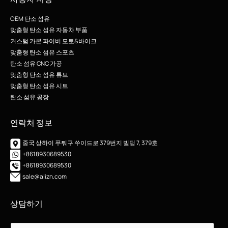
OEM 탄소 섬유
맞춤형 탄소 섬유 자동차 부품
커스텀 카본 파이버 모토&바이크
맞춤형 탄소 섬유 스포츠
탄소 섬유 CNC 가공
맞춤형 탄소 섬유 튜브
맞춤형 탄소 섬유 시트
탄소 섬유 공장
연락처 정보
중국 상하이 푸퉈구 쑤이드로 379번지 빌딩 7, 379호
+8618930689530
+8618930689530
sale@alizn.com
상담하기
이
이