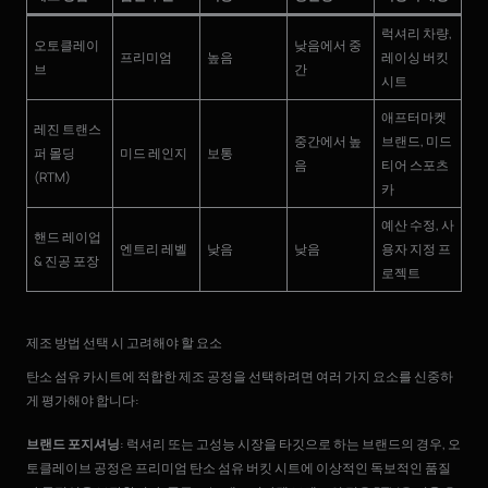
럭셔리 차량,
오토클레이
낮음에서 중
프리미엄
높음
레이싱 버킷
브
간
시트
애프터마켓
레진 트랜스
중간에서 높
브랜드, 미드
퍼 몰딩
미드 레인지
보통
음
티어 스포츠
(RTM)
카
예산 수정, 사
핸드 레이업
엔트리 레벨
낮음
낮음
용자 지정 프
& 진공 포장
로젝트
제조 방법 선택 시 고려해야 할 요소
탄소 섬유 카시트에 적합한 제조 공정을 선택하려면 여러 가지 요소를 신중하
게 평가해야 합니다:
브랜드 포지셔닝
: 럭셔리 또는 고성능 시장을 타깃으로 하는 브랜드의 경우, 오
토클레이브 공정은 프리미엄 탄소 섬유 버킷 시트에 이상적인 독보적인 품질