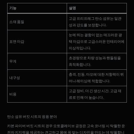
기능
설명
고급 프리프레그 탄소 섬유는 일관
소재 품질
성과 강도를 보장합니다.
눈에 띄는 결함이 없는 매끄러운 광
표면 마감
택 마감으로 고급스러운 인테리어에
이상적입니다.
초경량으로 차량 성능과 핸들링을
무게
최적화합니다.
충격, 진동, 마모에 대한 저항력이 뛰
내구성
어나 레이싱에 적합합니다.
고급 장비, 더 긴 생산 시간, 고급 재
비용
료로 인해 더 높습니다.
탄소 섬유 버킷 시트의 응용 분야
카본 파이버 버킷 시트의 경우 오토클레이브 공정은 고속 코너링 시 탁월한 운
전자 지지력을 제공하는 견고하고 몸에 꼭 맞는 디자인을 만드는 데 탁월합니