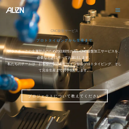
コ
ン
テ
ン
ツ
CNC旋盤サービス
へ
プロトタイピングから生産まで
ス
キ
プラスチックや金属部品のための信頼性の高いCNC旋盤加工サービスを、
ッ
必要なときに作ってお届けします。
プ
私たちのチームは、お客様の製品をデザインからプロトタイピング、そし
て完全生産までお手伝いします。
プロジェクトについて教えてください