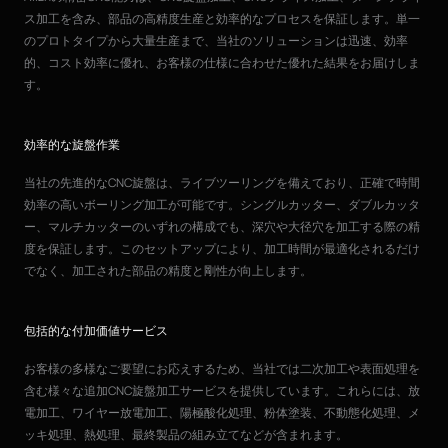
ス加工を含み、部品の高精度生産と効率的なプロセスを保証します。単一
のプロトタイプから大量生産まで、当社のソリューションは迅速、効率
的、コスト効率に優れ、お客様の仕様に合わせた優れた結果をお届けしま
す。
効率的な旋盤作業
当社の先進的なCNC旋盤は、ライブツーリングを備えており、正確で時間
効率の高いボーリング加工が可能です。シングルカッター、ダブルカッタ
ー、マルチカッターのいずれの構成でも、深穴や大径穴を加工する際の精
度を保証します。このセットアップにより、加工時間が最適化されるだけ
でなく、加工された部品の精度と剛性が向上します。
包括的な付加価値サービス
お客様の多様なご要望にお応えするため、当社では二次加工や表面処理を
含む様々な追加CNC旋盤加工サービスを提供しています。これらには、放
電加工、ワイヤー放電加工、陽極酸化処理、粉体塗装、不動態化処理、メ
ッキ処理、熱処理、最終製品の組み立てなどが含まれます。