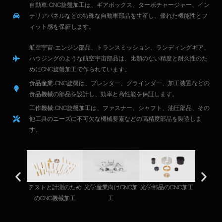
自動車
:CNC旋盤加工は、ギアボックス、ターボチャージャー、イン
テリアパネルなどの特殊な自動車部品を生産し、優れた機能性とフ
ィット感を保証します。
航空宇宙
:エンジン部品、トランスミッション、ランディングギア、
ハウジングのような航空宇宙部品は、比類のない精度と耐久性のた
めにCNC旋盤加工で作られています。
食品産業
:CNC旋盤は、ブレンダー、グラインダー、加工装置などの
食品機械の部品を設計し、効率と高性能を保証します。
工作機械
:CNC旋盤加工は、ファスナー、シャフト、油圧部品、その
他工具のニーズに不可欠な機械要素などの高精度部品を製造しま
す。
テストと計測のため
光学産業向けCNC加
光学部品のCNC加工
機械設備
のCNC機械加工
工