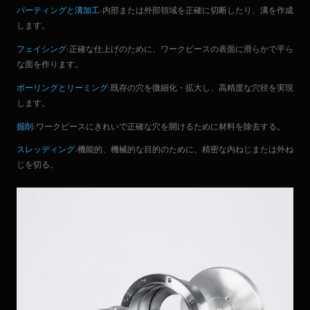
パーティングと溝加工
:内部または外部領域を正確に切断したり、溝を作成
します。
フェイシング
:正確な仕上げのために、ワークピースの表面に滑らかで平ら
な面を作ります。
ボーリングとリーミング
:既存の穴を微細化・拡大し、高精度な穴径を実現
します。
掘削
:ワークピースにきれいで正確な穴を開けるために材料を除去する。
スレッディング
:機能的、機械的な目的のために、精密な内ねじまたは外ね
じを切る。