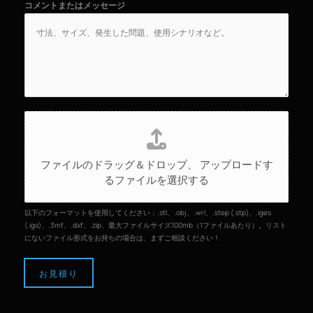
コメントまたはメッセージ
フ
ァ
イ
ファイルのドラッグ＆ドロップ、
アップロードす
ル
るファイルを選択する
の
ア
ッ
以下のフォーマットを使用してください：.stl、.obj、.wrl、.step (.stp)、.iges
プ
(.igs)、.3mf、.dxf、.zip、最大ファイルサイズ100mb（1ファイルあたり）。リスト
にないファイル形式をお持ちの場合は、まずご相談ください！
ロ
ー
ド
お見積り