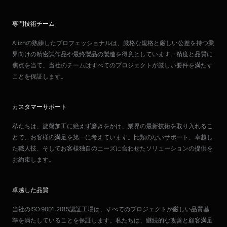
専門技術チーム
Aliznの熟練したプロフェッショナルは、厳格な規格と厳しい公差を持つ業
界向けの精密試作品や最終製品の製造を得意としています。精度と品質に
焦点を当て、当社のチームはすべてのプロジェクトが厳しい要件を満たす
ことを保証します。
カスタマーサポート
私たちは、旋盤加工に絶えず磨きをかけ、業界の最新技術を取り入れるこ
とで、お客様の満足を第一に考えています。比類のないサポート、卓越し
た職人技、そしてお客様独自のニーズに合わせたソリューションの提供を
お約束します。
卓越した品質
当社のISO 9001:2015認証工場は、すべてのプロジェクトが厳しい品質基
準を満たしていることを保証します。私たちは、継続的な改善と顧客満足