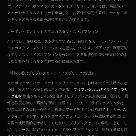
ボンファイバーボンネットカスタマイズソリューションでは、高性能レー
スカーやカスタムストリート車両など、お客様の特定の要件に合わせてボ
ンネットのあらゆる面を調整することができます。
カーボン・ボンネットの主なカスタマイズ・オプション
Aliznでは、多様なニーズを満たすために、包括的なカーボンファイバーフ
ードカスタマイズソリューションを提供しています。以下では、利用可能
な主なカスタマイズオプションを分類し、各選択肢が性能や美観にどのよ
うな影響を与えるかを理解するのに役立ちます。
1.材料の選択プリプレグとドライファブリックの比較
カーボンファイバー・フード・ソリューションにおける最初の決断のひと
つは、次のどちらかを選ぶことである。
プリプレグおよびドライファブリ
ック素材
.樹脂をあらかじめ含浸させたプリプレグ炭素繊維は、優れた一貫
性と強度を持ち、高性能用途に最適です。一方、ドライファブリックは、
製造工程での柔軟性が高く、複雑なフードデザインに有利です。カーボン
ファイバーボンネットカスタマイズのソリューションを選択する際には、
車両の使用目的を考慮してください。プリプレグは、その剛性により、し
ばしばレース用に好まれますが、ドライファブリックは、複雑な形状を持