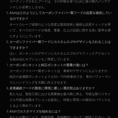
コーティングされたフードは、その外観を保つために最小限のメンテナ
ンスしか必要としません。
Aliznはどのようにしてカーボンファイバー製フードの品質を確保してい
るのですか？
オートクレーブ成形のような高度な製造技術と厳格な品質チェックを用
いて、すべてのフードが強度、重量、仕上げ品質に関する高い基準を満
たすようにしています。
カーボンファイバー製フードにカスタムロゴやデザインを入れることは
できますか？
はい、ボンネットのデザインにカスタムロゴやグラフィックアクセント
を組み込むオプションもご用意しています。
カーボンボンネットと純正ボンネットの重量の違いは？
カーボンファイバー製ボンネットは、素材やデザインにもよりますが、
純正の金属製ボンネットよりも50～70%軽量化でき、車のパフォーマン
スとハンドリングを大幅に向上させます。
炭素繊維フードの製造に環境に優しい選択肢はありますか？
私たちは、製造工程における廃棄物を最小限に抑え、可能な限りリサイ
クル可能な樹脂オプションを提供し、性能と環境への責任のバランスを
とるよう努めています。
Aliznでカスタマイズを始めるには？
あなたの車のニーズ、性能目標、美的嗜好についてご相談ください。お