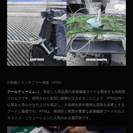
2.樹脂トランスファー成形（RTM）
アールティーエム
は、安定した高品質の炭素繊維フードを製造する高精度
プロセスです。密閉された金型に樹脂を注入することにより、RTMは均一
な厚みと滑らかな仕上げを保証し、大規模生産や複雑な形状を必要とする
フードに最適です。RTMは、再現性と精度が重要な炭素繊維フードのカス
タマイズ・ソリューションに人気のある選択肢です。