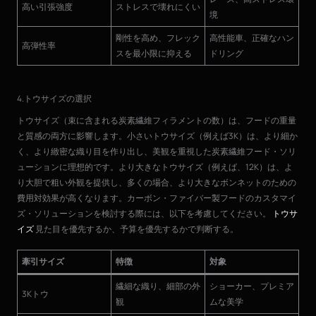
高い引張強度
ストレスで壊れにくい
境
剛性を高め、フレック
高性能車、正確なハン
高弾性率
スを最小限に抑える
ドリング
4.トウサイズの選択
トウサイズ（束に含まれる炭素繊維フィラメントの数）は、フードの重量
と質感の両方に影響します。小さいトウサイズ（例えば3K）は、より細か
く、より緻密な織り目を作り出し、美観を重視した炭素繊維フード・ソリ
ューションに理想的です。より大きなトウサイズ（例えば、12K）は、よ
り大胆で粗い外観を提供し、多くの場合、より大きなボンネットのための
費用対効果が高くなります。カーボン・ファイバー製フードのカスタマイ
ズ・ソリューションを検討する際には、以下を考慮してください。
トウサ
イズ
見た目を優先するか、予算を優先するかで判断する。
牽引サイズ
特徴
対象
繊細な織り、細部の外
ショーカー、プレミア
3Kトウ
観
ムな美学