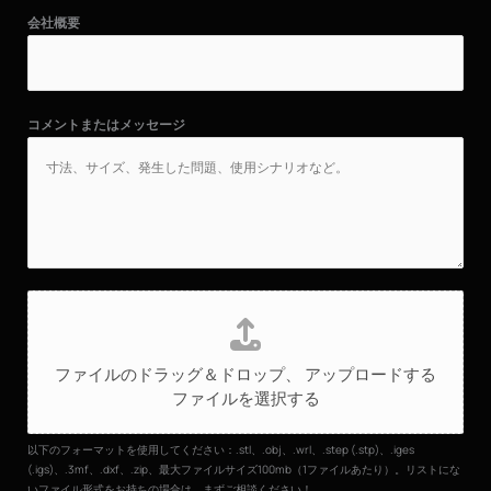
会社概要
コメントまたはメッセージ
フ
ァ
イ
ファイルのドラッグ＆ドロップ、
アップロードする
ル
ファイルを選択する
の
ア
ッ
以下のフォーマットを使用してください：.stl、.obj、.wrl、.step (.stp)、.iges
プ
(.igs)、.3mf、.dxf、.zip、最大ファイルサイズ100mb（1ファイルあたり）。リストにな
いファイル形式をお持ちの場合は、まずご相談ください！