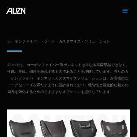
コ
ン
テ
ン
ツ
へ
カーボンファイバー・フード・カスタマイズ・ソリューション
ス
キ
ッ
プ
Aliznでは、カーボンファイバー製ボンネットは単なる車両部品ではなく、
性能、美観、個性を表現するものであることを理解しています。当社のカ
ーボンファイバーボンネットカスタマイズソリューションは、お客様のユ
ニークなニーズを満たすように設計されており、機能性と視覚的な魅力の
両方を強化するためのさまざまなオプションを提供しています。