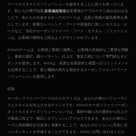
フードカスタマイズソリューションを提供することに誇りを持っていま
す。私たちの専門知識
炭素繊維製造
顧客重視のアプローチと組み合わせる
ことで、私たちが生産するすべてのフードは、品質と性能の最高基準を満
たしています。軽量なレーシング・フードや視覚的に美しいカスタム・ピ
ースなど、当社のカーボンファイバー・フード・カスタム・ソリューショ
ンは、お客様の期待を上回るようデザインされています。
Aliznのチームは、お客様と緊密に連携し、お客様の具体的なご要望を理解
し、素材の選択、織りパターン、仕上げ、製造工程について専門的なガイ
ダンスを提供します。Aliznは、高度な生産技術と精度へのコミットメント
を活用することで、形と機能の両方を強化するカーボンファイバーフード
ソリューションを提供します。
結論
カーボンファイバーフードのカスタマイズは、あなたの車のパフォーマン
スとスタイルを向上させるチャンスです。Aliznのカーボンファイバーボン
ネットカスタマイズソリューションでは、素材や織り方の選択から仕上げ
や製造工程まで、幅広いオプションにアクセスできます。あなたの車のニ
ーズと美的嗜好を注意深く考慮することで、あなたのビジョンに完全に沿
ったボンネットを作成することができます。Aliznにお問い合わせくださ