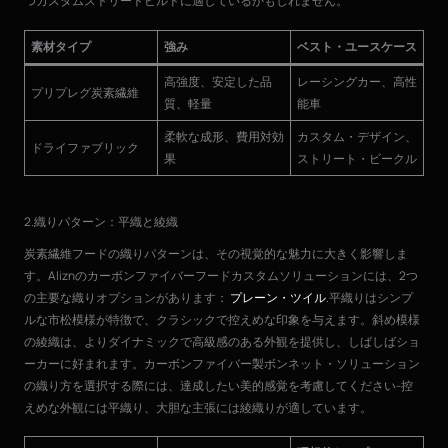
つカスタムストリートビルドに適しているかもしれません。
素材タイプ
強み
ベスト・ユースケース
高強度、安定した品
レーシングカー、高性
プリプレグ炭素繊維
質、軽量
能車
柔軟な成形、費用対効
カスタム・デザイン、
ドライファブリック
果
ストリート・ビークル
2.織りパターン：平織と綾織
炭素繊維フードの織りパターンは、その視覚的な魅力に大きく影響しま
す。Aliznのカーボンファイバーフードカスタムソリューションには、2つ
の主要な織りオプションがあります：
プレーン・ツイル
.平織りはシンプ
ルな市松模様が特徴で、クラシックで控えめな印象を与えます。斜め模様
の綾織は、よりダイナミックで高級感のある外観を提供し、しばしばショ
ーカーに好まれます。カーボンファイバー製ボンネット・ソリューション
の織り方を選択する際には、達成したい美的感覚を考慮してください-控
えめな外観には平織り、大胆な主張には綾織りが適しています。