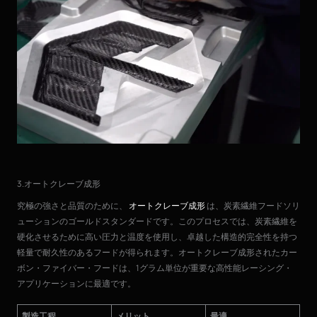
3.オートクレーブ成形
究極の強さと品質のために、
オートクレーブ成形
は、炭素繊維フードソリ
ューションのゴールドスタンダードです。このプロセスでは、炭素繊維を
硬化させるために高い圧力と温度を使用し、卓越した構造的完全性を持つ
軽量で耐久性のあるフードが得られます。オートクレーブ成形されたカー
ボン・ファイバー・フードは、1グラム単位が重要な高性能レーシング・
アプリケーションに最適です。
製造工程
メリット
最適