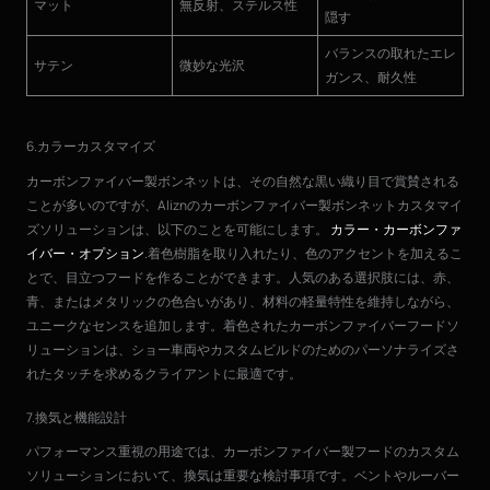
マット
無反射、ステルス性
隠す
バランスの取れたエレ
サテン
微妙な光沢
ガンス、耐久性
6.カラーカスタマイズ
カーボンファイバー製ボンネットは、その自然な黒い織り目で賞賛される
ことが多いのですが、Aliznのカーボンファイバー製ボンネットカスタマイ
ズソリューションは、以下のことを可能にします。
カラー・カーボンファ
イバー・オプション
.着色樹脂を取り入れたり、色のアクセントを加えるこ
とで、目立つフードを作ることができます。人気のある選択肢には、赤、
青、またはメタリックの色合いがあり、材料の軽量特性を維持しながら、
ユニークなセンスを追加します。着色されたカーボンファイバーフードソ
リューションは、ショー車両やカスタムビルドのためのパーソナライズさ
れたタッチを求めるクライアントに最適です。
7.換気と機能設計
パフォーマンス重視の用途では、カーボンファイバー製フードのカスタム
ソリューションにおいて、換気は重要な検討事項です。ベントやルーバー