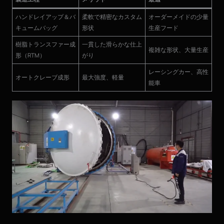
ハンドレイアップ＆バ
柔軟で精密なカスタム
オーダーメイドの少量
キュームバッグ
形状
生産フード
樹脂トランスファー成
一貫した滑らかな仕上
複雑な形状、大量生産
形（RTM）
がり
レーシングカー、高性
オートクレーブ成形
最大強度、軽量
能車