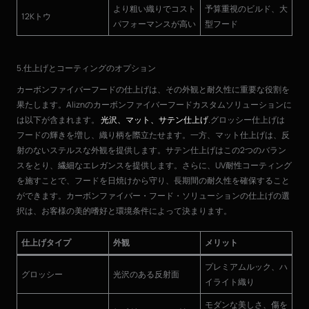
より粗い織りでコスト
予算重視のビルド、大
12Kトウ
パフォーマンスが高い
型フード
5.仕上げとコーティングのオプション
カーボンファイバーフードの仕上げは、その外観と耐久性に重要な役割を
果たします。Aliznのカーボンファイバーフードカスタムソリューションに
は以下が含まれます。
光沢、マット、サテン仕上げ
.グロッシー仕上げは
フードの輝きを増し、織り柄を際立たせます。一方、マット仕上げは、反
射のないステルスな外観を提供します。サテン仕上げはこの2つのバラン
スをとり、繊細なエレガンスを提供します。さらに、UV耐性コーティング
を施すことで、フードを日焼けから守り、長期間の耐久性を確保すること
ができます。カーボンファイバー・フード・ソリューションの仕上げの選
択は、お客様の美的嗜好と環境条件によって決まります。
仕上げタイプ
外観
メリット
プレミアムルック、ハ
グロッシー
光沢のある反射面
イライト織り
モダンな美しさ、傷を