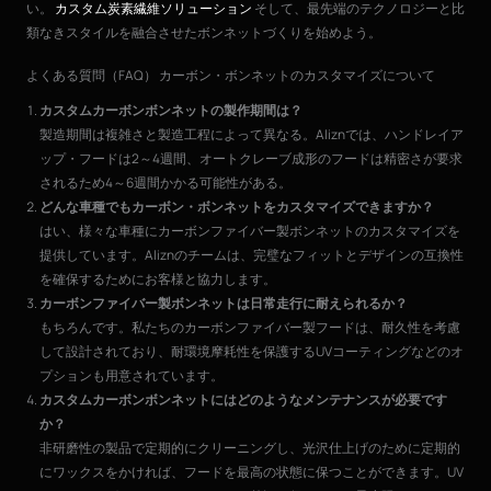
い。
カスタム炭素繊維ソリューション
そして、最先端のテクノロジーと比
類なきスタイルを融合させたボンネットづくりを始めよう。
よくある質問（FAQ） カーボン・ボンネットのカスタマイズについて
カスタムカーボンボンネットの製作期間は？
製造期間は複雑さと製造工程によって異なる。Aliznでは、ハンドレイア
ップ・フードは2～4週間、オートクレーブ成形のフードは精密さが要求
されるため4～6週間かかる可能性がある。
どんな車種でもカーボン・ボンネットをカスタマイズできますか？
はい、様々な車種にカーボンファイバー製ボンネットのカスタマイズを
提供しています。Aliznのチームは、完璧なフィットとデザインの互換性
を確保するためにお客様と協力します。
カーボンファイバー製ボンネットは日常走行に耐えられるか？
もちろんです。私たちのカーボンファイバー製フードは、耐久性を考慮
して設計されており、耐環境摩耗性を保護するUVコーティングなどのオ
プションも用意されています。
カスタムカーボンボンネットにはどのようなメンテナンスが必要です
か？
非研磨性の製品で定期的にクリーニングし、光沢仕上げのために定期的
にワックスをかければ、フードを最高の状態に保つことができます。UV