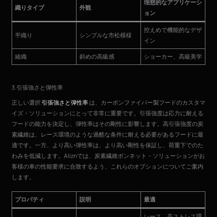
理想的なアプリケーシ
織りタイプ
外観
ョン
控えめで機能的なデザ
平織り
シンプルな市松模様
イン
綾織
斜めの高級感
ショーカー、高級美学
3.引張強さと弾性率
正しい選択
引張強さと弾性率
は、カーボンファイバー製フードのカスタマ
イズ・ソリューションにとって非常に重要です。引張強度は応力に耐える
フードの能力を決定し、弾性率はその剛性に影響します。高引張強度の炭
素繊維は、レース環境のような過酷な条件に耐える必要があるフードに最
適です。一方、より高い弾性率は、より高い剛性を保証し、荷重下でのた
わみを低減します。Aliznでは、炭素繊維ボンネット・ソリューションがお
客様の車の性能要求に合致するよう、これらのオプションについてご案内
します。
プロパティ
説明
最適
レース、高ストレス環