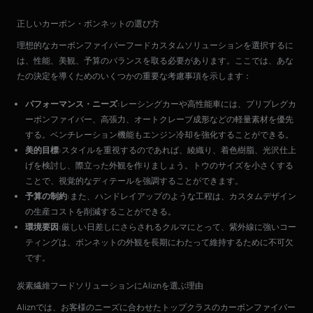
正しいカーボン・ボンネットの選び方
理想的なカーボンファイバーフードカスタムソリューションを選択するに
は、性能、美観、予算のバランスを取る必要があります。ここでは、あな
たの決定を導くためのいくつかの重要な考慮事項を示します：
パフォーマンス・ニーズ
:レーシングカーや高性能車には、プリプレグカ
ーボンファイバー、高張力、オートクレーブ成形などの軽量素材を優先
する。ベンチレーション機能もエンジン冷却を強化することができる。
美的目標
:スタイルを重視するのであれば、綾織り、着色樹脂、光沢仕上
げを検討し、際立った外観を作りましょう。トウのサイズを小さくする
ことで、視覚的なディテールを強調することができます。
予算の制約
:また、ハンドレイアップのような工程は、カスタムデザイン
の生産コストを削減することができる。
環境要因
:厳しい日差しにさらされるクルマにとって、紫外線に強いコー
ティングは、ボンネットの外観を長期にわたって維持するために不可欠
です。
炭素繊維フードソリューションにAliznを選ぶ理由
Aliznでは、お客様のニーズに合わせたトップクラスのカーボンファイバー