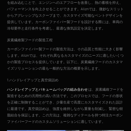
を組み込むことで、エンジンへのエアフローを改善し、熱の蓄積を抑え、
パフォーマンスを向上させることができます。Aliznでは、微妙なスリット
からアグレッシブなスクープまで、カスタマイズ可能なベントデザインを
提供しています。カーボンファイバー製フードを設計する際には、車両の
冷却要件と走行条件を考慮し、最適な換気設定を決定します。
炭素繊維製フードの製造工程
カーボンファイバー製フードの製造方法は、その品質と性能に大きく影響
します。Aliznでは、それぞれ異なるカスタマイズのニーズに適したいくつ
かの製造プロセスを提供しています。以下に、炭素繊維フードのカスタマ
イズソリューションの最も一般的な方法の概要を示します。
1.ハンドレイアップと真空袋詰め
ハンドレイアップとバキュームバッグの組み合わせ
は、炭素繊維フードを
製造するための汎用性の高い方法です。このプロセスでは、フードの形状
を正確に制御することができ、少量生産で高度にカスタマイズされた設計
に最適です。真空袋詰めは、強度を維持しながら重量を削減し、緊密な樹
脂結合を保証します。この方法は、複雑なディテールを持つ特注カーボン
ファイバーフードのカスタムソリューションに適しています。