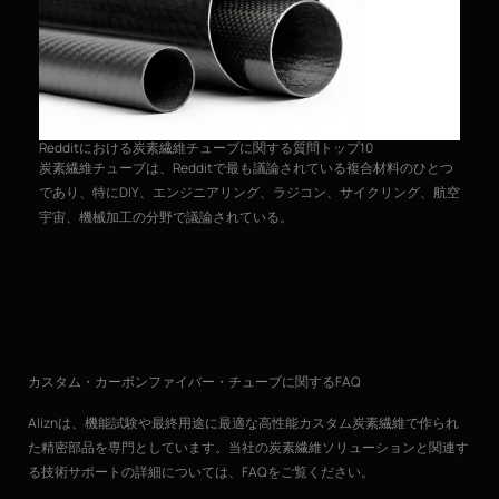
炭
Redditにおける炭素繊維チューブに関する質問トップ10
丸
炭素繊維チューブは、Redditで最も議論されている複合材料のひとつ
造
であり、特にDIY、エンジニアリング、ラジコン、サイクリング、航空
宇宙、機械加工の分野で議論されている。
カスタム・カーボンファイバー・チューブに関するFAQ
Aliznは、機能試験や最終用途に最適な高性能カスタム炭素繊維で作られ
た精密部品を専門としています。当社の炭素繊維ソリューションと関連す
る技術サポートの詳細については、FAQをご覧ください。