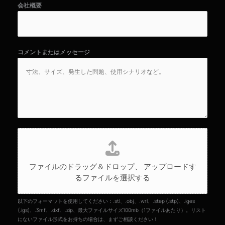
会社概要
コメントまたはメッセージ
フ
ァ
イ
ファイルのドラッグ＆ドロップ、
アップロードす
ル
るファイルを選択する
の
ア
ッ
以下のフォーマットを使用してください：.stl、.obj、.wrl、.step (.stp)、.iges
プ
(.igs)、.3mf、.dxf、.zip、最大ファイルサイズ100mb（1ファイルあたり）。リスト
にないファイル形式をお持ちの場合は、まずご相談ください！
ロ