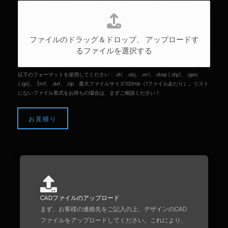
フ
ァ
イ
ファイルのドラッグ＆ドロップ、
アップロードす
ル
るファイルを選択する
の
ア
ッ
以下のフォーマットを使用してください：.stl、.obj、.wrl、.step (.stp)、.iges
プ
(.igs)、.3mf、.dxf、.zip、最大ファイルサイズ100mb（1ファイルあたり）。リスト
にないファイル形式をお持ちの場合は、まずご相談ください！
ロ
ー
ド
お見積り
CADファイルのアップロード
まず、お客様の連絡先をご記入の上、デザインのCAD
ファイルをアップロードしてください。これにより、