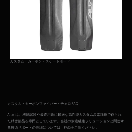
カスタム・カーボン・スケートボード
カ
カスタム・カーボンファイバー・チェロ FAQ
Aliznは、機能試験や最終用途に最適な高性能カスタム炭素繊維で作られ
た精密部品を専門としています。当社の炭素繊維ソリューションと関連す
る技術サポートの詳細については、FAQをご覧ください。