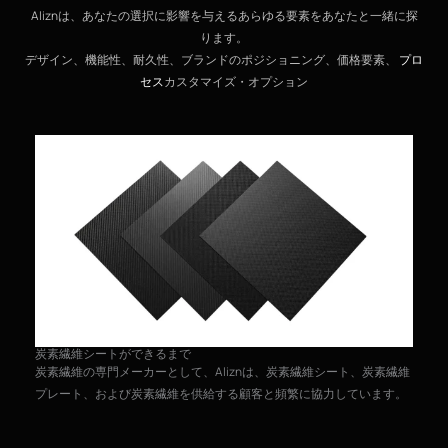
Aliznは、あなたの選択に影響を与えるあらゆる要素をあなたと一緒に探
ります。
デザイン、機能性、耐久性、ブランドのポジショニング、価格要素、
プロ
セス
カスタマイズ・オプション
R
炭素繊維シートができるまで
炭
炭素繊維の専門メーカーとして、Aliznは、炭素繊維シート、炭素繊維
で
プレート、および炭素繊維を供給する顧客と頻繁に協力しています。
宇