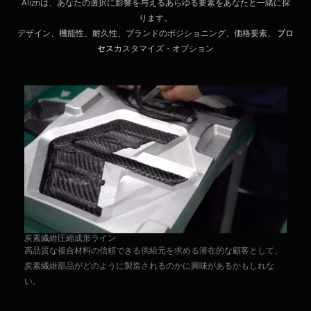
Aliznは、あなたの選択に影響を与えるあらゆる要素をあなたと一緒に探
ります。
デザイン、機能性、耐久性、ブランドのポジショニング、価格要素、
プロ
セス
カスタマイズ・オプション
炭
炭素繊維圧縮成形ライン
炭
高品質な複合材料の信頼できる供給元を求める潜在的な顧客として、
発
炭素繊維部品がどのように製造されるのかに興味があるかもしれな
い。