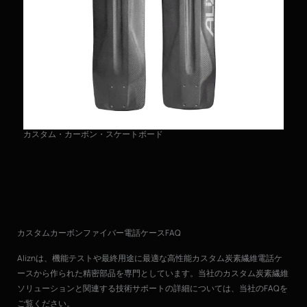
カスタム・カーボン・スケートボード
カ
カスタムカーボンファイバー電話ケースFAQ
Aliznは、機能テストや最終用途に最適な高性能カスタム炭素繊維電話ケ
ースから作られた精密部品を専門としています。当社のカスタム炭素繊維
ソリューションと関連する技術サポートの詳細については、当社のFAQを
ご覧ください。