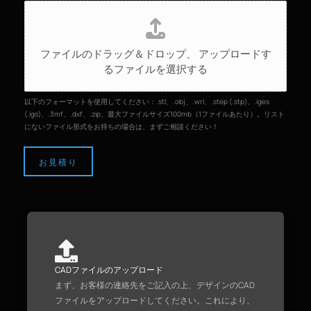
フ
ァ
イ
ファイルのドラッグ＆ドロップ、
アップロードす
ル
るファイルを選択する
の
ア
ッ
以下のフォーマットを使用してください：.stl、.obj、.wrl、.step (.stp)、.iges
プ
(.igs)、.3mf、.dxf、.zip、最大ファイルサイズ100mb（1ファイルあたり）。リスト
にないファイル形式をお持ちの場合は、まずご相談ください！
ロ
ー
ド
お見積り
CADファイルのアップロード
まず、お客様の連絡先をご記入の上、デザインのCAD
ファイルをアップロードしてください。これにより、