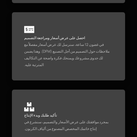
احصل على عرض أسعار ومراجعة التصميم
في غضون 12 ساعة، سنرسل لك عرض أسعار مفصلاً مع
ملاحظات حول التصميم من أجل التصنيع (DFM). وهذا يضمن
لك جدوى مشروعك ويمنحك فكرة واضحة عن التكاليف
المترتبة عليه.
تأكيد طلبك وبدء الإنتاج
بمجرد موافقتك على عرض الأسعار والتصميم، سنشرع في
إنتاج خاتمك المخصص المصنوع من ألياف الكربون.