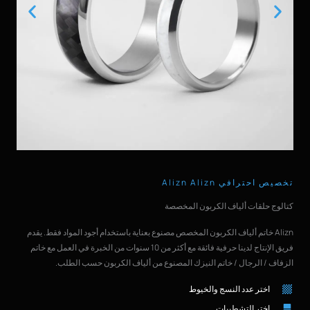
تخصيص احترافي Alizn Alizn
كتالوج حلقات ألياف الكربون المخصصة
Alizn خاتم ألياف الكربون المخصص مصنوع بعناية باستخدام أجود المواد فقط. يقدم
فريق الإنتاج لدينا حرفية فائقة مع أكثر من 10 سنوات من الخبرة في العمل مع خاتم
الزفاف / الرجال / خاتم النيزك المصنوع من ألياف الكربون حسب الطلب.
اختر عدد النسج والخيوط
اختر التشطيبات