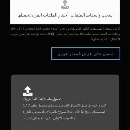
ح
م
سحب وإسقاط الملفات,
اختيار الملفات المراد تحميلها
ي
ل
ا
يُرجى استخدام التنسيقات التالية: .stl و .obj و .wrl و .step (.stp) و .iges (.igs) و .3mf و .dxf
ل
و .zip، بحد أقصى لحجم الملف 100 ميغابايت (لكل ملف). إذا كان لديك نوع ملف غير مدرج، يُرجى
الاتصال بنا للمناقشة أولاً!
م
ل
ف
احصل على عرض أسعار فوري
ا
ت
تحميل ملف CAD الخاص بك
للبدء، قدم تفاصيل الاتصال الخاصة بك وقم بتحميل ملف CAD
لتصميمك. يتيح لنا ذلك إنشاء نموذج ثلاثي الأبعاد مفصّل للجزء
أو النموذج الأولي الذي تتطلع إلى إنتاجه.