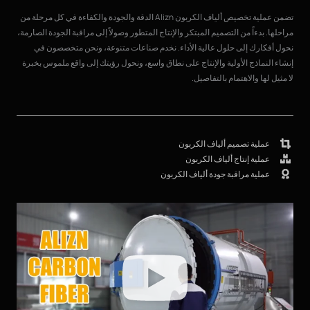
تضمن عملية تخصيص ألياف الكربون Alizn الدقة والجودة والكفاءة في كل مرحلة من
مراحلها. بدءاً من التصميم المبتكر والإنتاج المتطور وصولاً إلى مراقبة الجودة الصارمة،
نحول أفكارك إلى حلول عالية الأداء. نخدم صناعات متنوعة، ونحن متخصصون في
إنشاء النماذج الأولية والإنتاج على نطاق واسع، ونحول رؤيتك إلى واقع ملموس بخبرة
لا مثيل لها والاهتمام بالتفاصيل.
عملية تصميم ألياف الكربون
عملية إنتاج ألياف الكربون
عملية مراقبة جودة ألياف الكربون