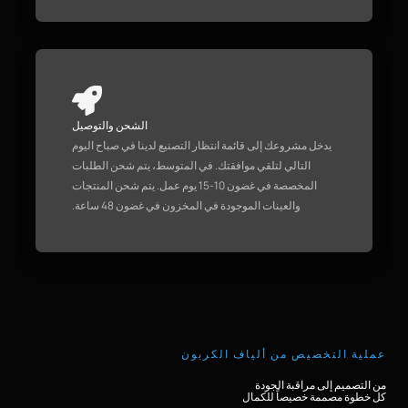
الشحن والتوصيل
يدخل مشروعك إلى قائمة انتظار التصنيع لدينا في صباح اليوم
التالي لتلقي موافقتك. في المتوسط، يتم شحن الطلبات
المخصصة في غضون 10-15 يوم عمل. يتم شحن المنتجات
والعينات الموجودة في المخزون في غضون 48 ساعة.
عملية التخصيص من ألياف الكربون
من التصميم إلى مراقبة الجودة
كل خطوة مصممة خصيصاً للكمال