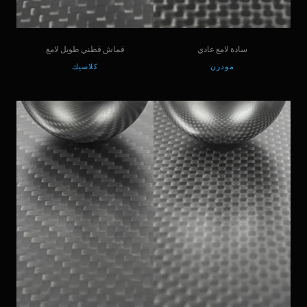
سادة لامع عادي
قماش قطني طويل لامع
مودرن
كلاسيك