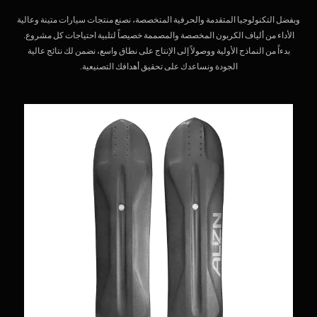
وبفضل التكنولوجيا المتقدمة والحرفية المتخصصة، نصنع منتجات سيارات متينة وعالية
الأداء من ألياف الكربون المخصصة والمصممة خصيصاً لتلبية احتياجات كل مشروع.
بدءاً من النماذج الأولية ووصولاً إلى الإنتاج على نطاق واسع، نضمن لك نتائج عالية
الجودة ونساعدك على تحقيق أهدافك التصنيعية.