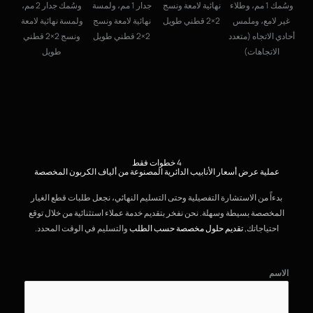
بوب
وسُمك 1 مم، وطلاء
نهائية لامعة ونسج
جدار 1 مم، ولمسة
وسُمك جدار 2 مم،
قطني
غير لامع، وملمس
2×2 قطني طويل
نهائية لامعة ونسج
ولمسة نهائية لامعة
أحادي الاتجاه (متعدد
2×2 قطني طويل
ونسج 2×2 قطني
الاتجاهات)
طويل
4 خطوات فقط
عملية عرض أسعار الأنابيب الدائرية المصنوعة من ألياف الكربون المخصصة
بدءاً من الاستشارة التفصيلية وحتى التسليم النهائي، نجعل طلبات قطع الغيار
المخصصة بسيطة وسهلة. نحن نفخر بتقديم خدمة عملاء استثنائية من خلال توقع
احتياجاتك,
تقديم حلول مخصصة حسب الطلب
والتسليم في الوقت المحدد.
الاسم