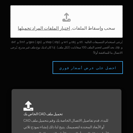
ت
ح
م
سحب وإسقاط الملفات,
اختيار الملفات المراد تحميلها
ي
ل
ا
يُرجى استخدام التنسيقات التالية: .stl و .obj و .wrl و .step (.stp) و .iges (.igs) و .3mf و .dxf
ل
و .zip، بحد أقصى لحجم الملف 100 ميغابايت (لكل ملف). إذا كان لديك نوع ملف غير مدرج، يُرجى
الاتصال بنا للمناقشة أولاً!
م
ل
ف
احصل على عرض أسعار فوري
ا
ت
تحميل ملف CAD الخاص بك
للبدء، قدم تفاصيل الاتصال الخاصة بك وقم بتحميل ملف CAD
أو الأبعاد المحددة لتصميمك. يتيح لنا ذلك إنشاء نموذج ثلاثي