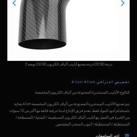
3 بوصة OD 90 درجة مصنع أنابيب ألياف الكربون OD 90 درجة
تخصيص احترافي Alizn Alizn
كتالوج الأنابيب المستديرة المصنوعة من ألياف الكربون المخصصة
يتم تصنيع الأنابيب المستديرة المصنوعة من ألياف الكربون المخصصة Alizn بعناية
باستخدام أجود المواد فقط. يقدم فريق الإنتاج لدينا حرفية فائقة مع أكثر من 10 سنوات
من الخبرة في العمل مع أنابيب ألياف الكربون المستقيمة / المثنية / المسطحة /
المستطيلة / المستطيلة / أنبوب السحب المخصص.
اختر المواصفات