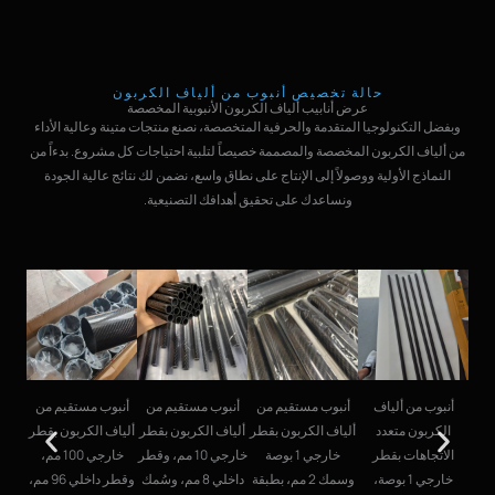
حالة تخصيص أنبوب من ألياف الكربون
عرض أنابيب ألياف الكربون الأنبوبية المخصصة
وبفضل التكنولوجيا المتقدمة والحرفية المتخصصة، نصنع منتجات متينة وعالية الأداء
من ألياف الكربون المخصصة والمصممة خصيصاً لتلبية احتياجات كل مشروع. بدءاً من
النماذج الأولية ووصولاً إلى الإنتاج على نطاق واسع، نضمن لك نتائج عالية الجودة
ونساعدك على تحقيق أهدافك التصنيعية.
من
أنبوب من ألياف
أنبوب مستقيم من
أنبوب مستقيم من
أنبوب مستقيم من
بقطر
الكربون متعدد
ألياف الكربون بقطر
ألياف الكربون بقطر
ألياف الكربون بقطر
1.2 بوصة
الاتجاهات بقطر
خارجي 1 بوصة
خارجي 10 مم، وقطر
خارجي 100 مم،
 ولمسة
خارجي 1 بوصة،
وسمك 2 مم، بطبقة
داخلي 8 مم، وسُمك
وقطر داخلي 96 مم،