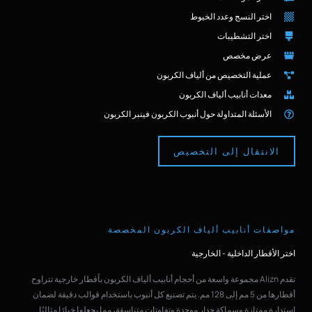
اختر النسج وعدد الخيوط
اختر التشطيبات
عرض مخصص
عملية التخصيص من ألياف الكربون
معدات أنابيب ألياف الكربون
الأسئلة المتداولة حول أنبوب الكربون فينبر الكربون
الانتقال إلى التخصيص
مواصفات أنابيب ألياف الكربون المخصصة
اختر الأقطار الداخلية - الخارجية
تقدم Alizn مجموعة واسعة من أحجام أنابيب ألياف الكربون بأقطار خارجية تتراوح
أقطارها من 5 مم إلى 128 مم. يتم تصنيع كل أنبوب باستخدام قوالب دقيقة لضمان
استدارة ممتازة وسماكة جدار موحدة وتفاوتات متناسقة، مما يجعلها خيارًا مثاليًا