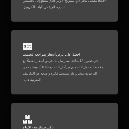
الأبعاد مفصّل للجزء أو النموذج الأولي الذي تتطلع إلى تخصيص
أنابيب دائرية من ألياف الكربون.
احصل على عرض أسعار ومراجعة التصميم
في غضون 12 ساعة، سنرسل لك عرض أسعار مفصلاً مع
ملاحظات حول التصميم من أجل التصنيع (DFM). وهذا يضمن
لك جدوى مشروعك ويمنحك فكرة واضحة عن التكاليف
المترتبة عليه.
تأكيد طلبك وبدء الإنتاج