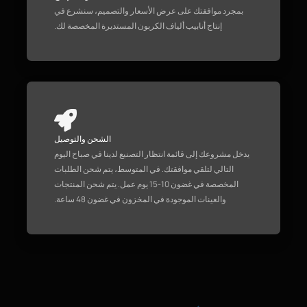
بمجرد موافقتك على عرض الأسعار والتصميم، سنشرع في
إنتاج أنابيب ألياف الكربون المستديرة المخصصة لك.
الشحن والتوصيل
يدخل مشروعك إلى قائمة انتظار التصنيع لدينا في صباح اليوم
التالي لتلقي موافقتك. في المتوسط، يتم شحن الطلبات
المخصصة في غضون 10-15 يوم عمل. يتم شحن المنتجات
والعينات الموجودة في المخزون في غضون 48 ساعة.