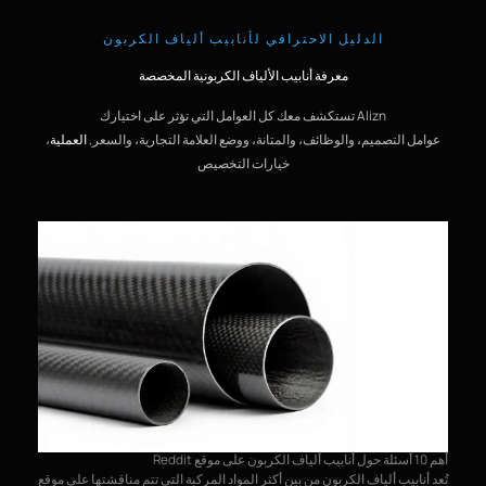
الدليل الاحترافي لأنابيب ألياف الكربون
معرفة أنابيب الألياف الكربونية المخصصة
Alizn تستكشف معك كل العوامل التي تؤثر على اختيارك
عوامل التصميم، والوظائف، والمتانة، ووضع العلامة التجارية، والسعر,
العملية
،
خيارات التخصيص
عملي
أهم 10 أسئلة حول أنابيب ألياف الكربون على موقع Reddit
تُصن
تُعد أنابيب ألياف الكربون من بين أكثر المواد المركبة التي تتم مناقشتها على موقع